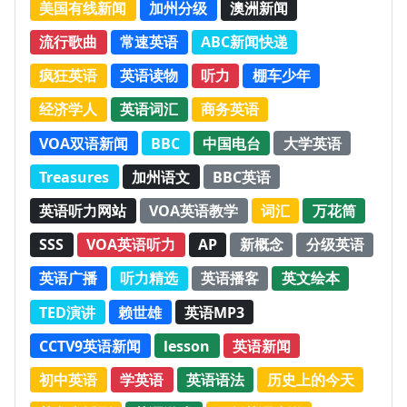
美国有线新闻
加州分级
澳洲新闻
流行歌曲
常速英语
ABC新闻快递
疯狂英语
英语读物
听力
棚车少年
经济学人
英语词汇
商务英语
VOA双语新闻
BBC
中国电台
大学英语
Treasures
加州语文
BBC英语
英语听力网站
VOA英语教学
词汇
万花筒
SSS
VOA英语听力
AP
新概念
分级英语
英语广播
听力精选
英语播客
英文绘本
TED演讲
赖世雄
英语MP3
CCTV9英语新闻
lesson
英语新闻
初中英语
学英语
英语语法
历史上的今天