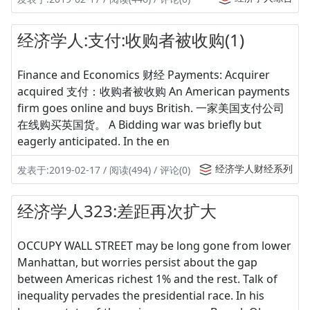
经济学人:支付:收购者被收购(1)
Finance and Economics 财经 Payments: Acquirer
acquired 支付：收购者被收购 An American payments
firm goes online and buys British. 一家美国支付公司
在线购买英国货。 A Bidding war was briefly but
eagerly anticipated. In the en
经济学人财经系列
发表于:2019-02-17 / 阅读(494) / 评论(0)
经济学人323:差距再次扩大
OCCUPY WALL STREET may be long gone from lower
Manhattan, but worries persist about the gap
between Americas richest 1% and the rest. Talk of
inequality pervades the presidential race. In his