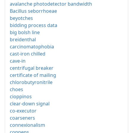
avalanche photodetector bandwidth
Bacillus seborrhoeae
beyotches
bidding process data
big bolsh line
breidenthal
carcinomatophobia
cast-iron chilled
cave-in
centrifugal breaker
certificate of mailing
chlorobutyronitrile
choes
cioppinos
clear-down signal
co-executor
coarseners
connexionalism
coppens