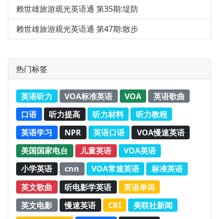
赖世雄旅游观光英语通 第35期:堤防
赖世雄旅游观光英语通 第47期:散步
热门标签
英语听力
VOA标准英语
VOA
英语歌曲
口语
听力提高
听力材料
听力教程
英语学习
NPR
英语口语
VOA慢速英语
美国国家电台
儿童英语
VOA英语
小学英语
cnn
VOA常速英语
标准英语
英文歌曲
听电影学英语
英语单词
英文电影
慢速英语
CRI
美联社新闻