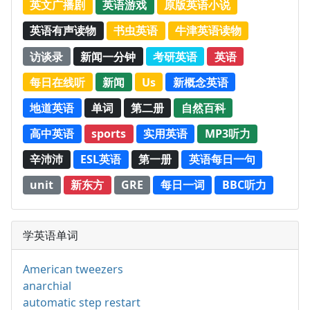
英文广播剧
英语游戏
原版英语小说
英语有声读物
书虫英语
牛津英语读物
访谈录
新闻一分钟
考研英语
英语
每日在线听
新闻
Us
新概念英语
地道英语
单词
第二册
自然百科
高中英语
sports
实用英语
MP3听力
辛沛沛
ESL英语
第一册
英语每日一句
unit
新东方
GRE
每日一词
BBC听力
学英语单词
American tweezers
anarchial
automatic step restart