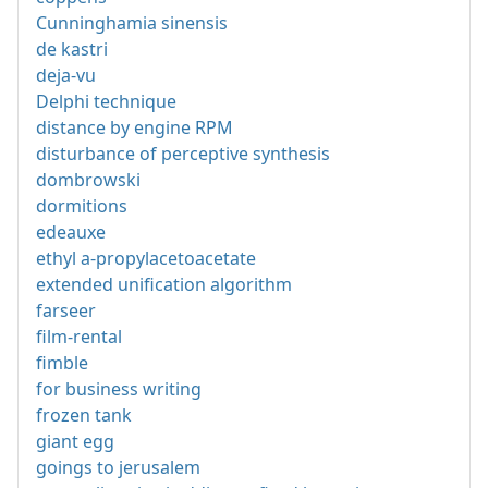
Cunninghamia sinensis
de kastri
deja-vu
Delphi technique
distance by engine RPM
disturbance of perceptive synthesis
dombrowski
dormitions
edeauxe
ethyl a-propylacetoacetate
extended unification algorithm
farseer
film-rental
fimble
for business writing
frozen tank
giant egg
goings to jerusalem