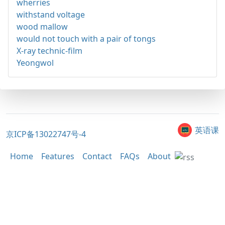
wherries
withstand voltage
wood mallow
would not touch with a pair of tongs
X-ray technic-film
Yeongwol
英语课
京ICP备13022747号-4
Home
Features
Contact
FAQs
About