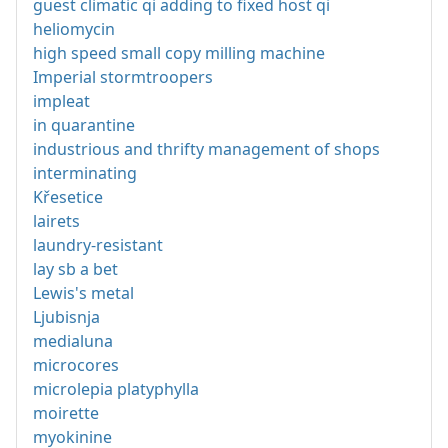
guest climatic qi adding to fixed host qi
heliomycin
high speed small copy milling machine
Imperial stormtroopers
impleat
in quarantine
industrious and thrifty management of shops
interminating
Křesetice
lairets
laundry-resistant
lay sb a bet
Lewis's metal
Ljubisnja
medialuna
microcores
microlepia platyphylla
moirette
myokinine