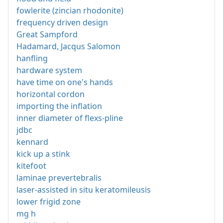
fowlerite (zincian rhodonite)
frequency driven design
Great Sampford
Hadamard, Jacqus Salomon
hanfling
hardware system
have time on one's hands
horizontal cordon
importing the inflation
inner diameter of flexs-pline
jdbc
kennard
kick up a stink
kitefoot
laminae prevertebralis
laser-assisted in situ keratomileusis
lower frigid zone
mg h