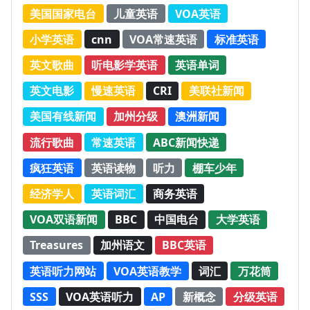
美国国家电台
儿童英语
VOA英语
小学英语
cnn
VOA常速英语
标准英语
英文歌曲
听电影学英语
英语单词
英文电影
慢速英语
CRI
美联社新闻
美国有线新闻
加州分级
澳洲新闻
流行歌曲
常速英语
ABC新闻快递
疯狂英语
英语读物
听力
棚车少年
经济学人
英语词汇
商务英语
VOA双语新闻
BBC
中国电台
大学英语
Treasures
加州语文
BBC英语
英语听力网站
VOA英语教学
词汇
万花筒
SSS
VOA英语听力
AP
新概念
分级英语