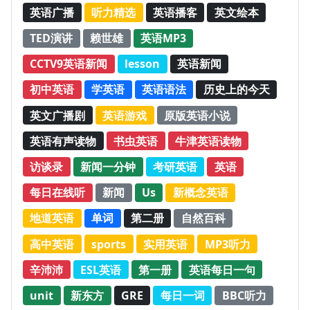
英语广播
听力精选
英语播客
英文绘本
TED演讲
赖世雄
英语MP3
CCTV9英语新闻
lesson
英语新闻
初中英语
学英语
英语语法
历史上的今天
英文广播剧
英语游戏
原版英语小说
英语有声读物
书虫英语
牛津英语读物
访谈录
新闻一分钟
考研英语
英语
每日在线听
新闻
Us
新概念英语
地道英语
单词
第二册
自然百科
高中英语
sports
实用英语
MP3听力
辛沛沛
ESL英语
第一册
英语每日一句
unit
新东方
GRE
每日一词
BBC听力