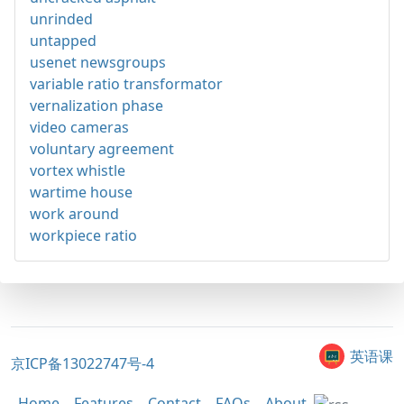
unrinded
untapped
usenet newsgroups
variable ratio transformator
vernalization phase
video cameras
voluntary agreement
vortex whistle
wartime house
work around
workpiece ratio
英语课
京ICP备13022747号-4
Home
Features
Contact
FAQs
About