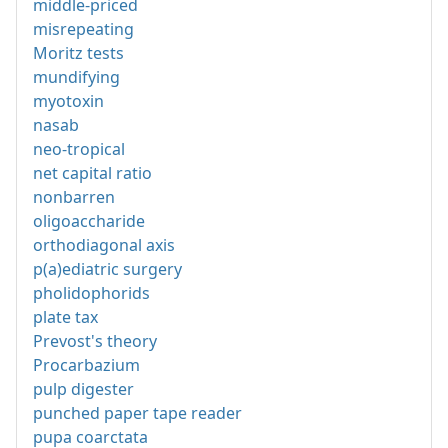
middle-priced
misrepeating
Moritz tests
mundifying
myotoxin
nasab
neo-tropical
net capital ratio
nonbarren
oligoaccharide
orthodiagonal axis
p(a)ediatric surgery
pholidophorids
plate tax
Prevost's theory
Procarbazium
pulp digester
punched paper tape reader
pupa coarctata