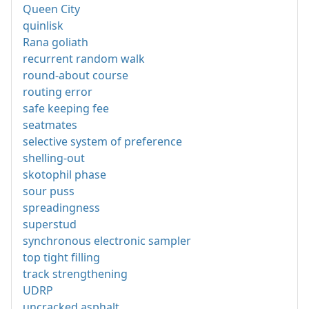
Queen City
quinlisk
Rana goliath
recurrent random walk
round-about course
routing error
safe keeping fee
seatmates
selective system of preference
shelling-out
skotophil phase
sour puss
spreadingness
superstud
synchronous electronic sampler
top tight filling
track strengthening
UDRP
uncracked asphalt