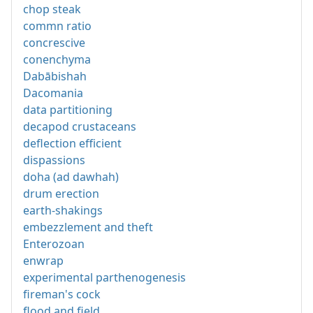
chop steak
commn ratio
concrescive
conenchyma
Dabābishah
Dacomania
data partitioning
decapod crustaceans
deflection efficient
dispassions
doha (ad dawhah)
drum erection
earth-shakings
embezzlement and theft
Enterozoan
enwrap
experimental parthenogenesis
fireman's cock
flood and field