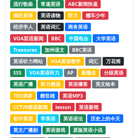
流行歌曲
常速英语
ABC新闻快递
疯狂英语
英语读物
听力
棚车少年
经济学人
英语词汇
商务英语
VOA双语新闻
BBC
中国电台
大学英语
Treasures
加州语文
BBC英语
英语听力网站
VOA英语教学
词汇
万花筒
SSS
VOA英语听力
AP
新概念
分级英语
英语广播
听力精选
英语播客
英文绘本
TED演讲
赖世雄
英语MP3
CCTV9英语新闻
lesson
英语新闻
初中英语
学英语
英语语法
历史上的今天
英文广播剧
英语游戏
原版英语小说