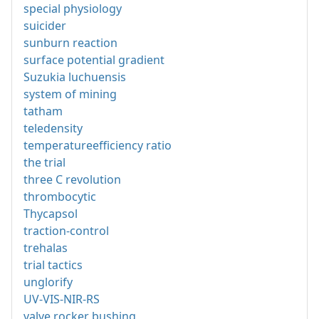
special physiology
suicider
sunburn reaction
surface potential gradient
Suzukia luchuensis
system of mining
tatham
teledensity
temperatureefficiency ratio
the trial
three C revolution
thrombocytic
Thycapsol
traction-control
trehalas
trial tactics
unglorify
UV-VIS-NIR-RS
valve rocker bushing