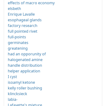
effects of macro economy
elsbeth
Enrique Lavalle
esophageal glands
factory research
full pointed rivet
full-points
germinates
greatening
had an opporunity of
halogenated amine
handle distribution
helper application
I cyst
isoamyl ketone
kelly roller bushing
klincksieck
labia-
Lafayette's mixture