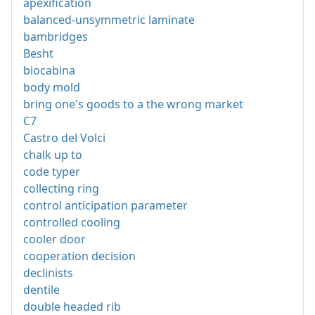
apexification
balanced-unsymmetric laminate
bambridges
Besht
biocabina
body mold
bring one's goods to a the wrong market
C7
Castro del Volci
chalk up to
code typer
collecting ring
control anticipation parameter
controlled cooling
cooler door
cooperation decision
declinists
dentile
double headed rib