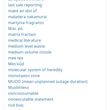
last sale reporting
make an idol of
maladera nakamurai
martynia fragranss
Mas. pil.
matrix fraction
medical literature
medium level waste
medium volume nozzle
mee tea
Mes'oûd
molecular system of heredity
monotaxon zone
MUOD (mean unplanned outage duration)
Muslimless
nonconsumable
nonexcutable statement
null bias