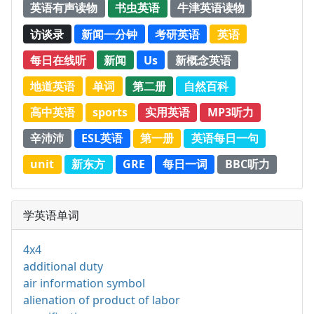
英语有声读物
书虫英语
牛津英语读物
访谈录
新闻一分钟
考研英语
英语
每日在线听
新闻
Us
新概念英语
地道英语
单词
第二册
自然百科
高中英语
sports
实用英语
MP3听力
辛沛沛
ESL英语
第一册
英语每日一句
unit
新东方
GRE
每日一词
BBC听力
学英语单词
4x4
additional duty
air information symbol
alienation of product of labor