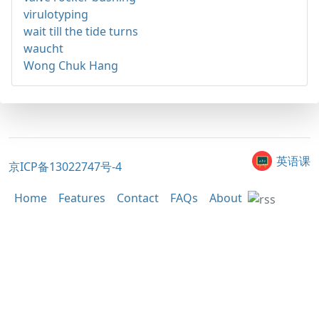
virulotyping
wait till the tide turns
waucht
Wong Chuk Hang
英语课
京ICP备13022747号-4
Home
Features
Contact
FAQs
About