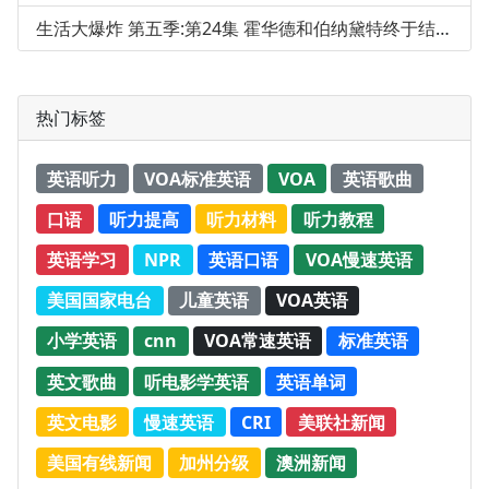
生活大爆炸 第五季:第24集 霍华德和伯纳黛特终于结婚啦(下)
热门标签
英语听力
VOA标准英语
VOA
英语歌曲
口语
听力提高
听力材料
听力教程
英语学习
NPR
英语口语
VOA慢速英语
美国国家电台
儿童英语
VOA英语
小学英语
cnn
VOA常速英语
标准英语
英文歌曲
听电影学英语
英语单词
英文电影
慢速英语
CRI
美联社新闻
美国有线新闻
加州分级
澳洲新闻