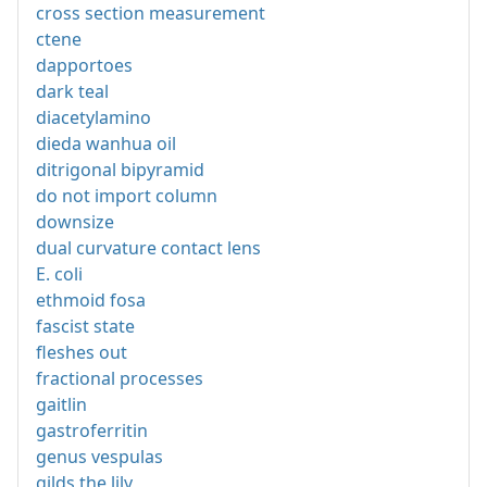
cross section measurement
ctene
dapportoes
dark teal
diacetylamino
dieda wanhua oil
ditrigonal bipyramid
do not import column
downsize
dual curvature contact lens
E. coli
ethmoid fosa
fascist state
fleshes out
fractional processes
gaitlin
gastroferritin
genus vespulas
gilds the lily