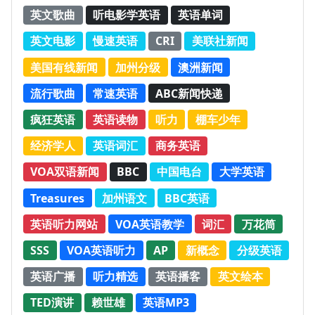
英文歌曲
听电影学英语
英语单词
英文电影
慢速英语
CRI
美联社新闻
美国有线新闻
加州分级
澳洲新闻
流行歌曲
常速英语
ABC新闻快递
疯狂英语
英语读物
听力
棚车少年
经济学人
英语词汇
商务英语
VOA双语新闻
BBC
中国电台
大学英语
Treasures
加州语文
BBC英语
英语听力网站
VOA英语教学
词汇
万花筒
SSS
VOA英语听力
AP
新概念
分级英语
英语广播
听力精选
英语播客
英文绘本
TED演讲
赖世雄
英语MP3