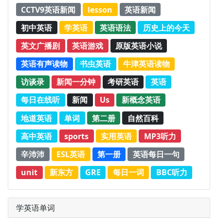
CCTV9英语新闻
lesson
英语新闻
初中英语
学英语
英语语法
历史上的今天
英文广播剧
英语游戏
原版英语小说
英语有声读物
书虫英语
牛津英语读物
访谈录
新闻一分钟
考研英语
英语
每日在线听
新闻
Us
新概念英语
地道英语
单词
第二册
自然百科
高中英语
sports
实用英语
MP3听力
辛沛沛
ESL英语
第一册
英语每日一句
unit
新东方
GRE
每日一词
BBC听力
学英语单词