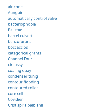
air cone
Aungbin
automatically control valve
bacteriophobia
Ballstad
barrel culvert
benzofurans
boccaccios
categorical grants
Channel Four
circussy
coaling quay
condenser tunig
contour flooding
contoured roller
core cell
Covidien
Cristispira balbianii