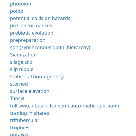
photoion
poipoi
potential collision hazards
pre-performances
prebiotic evolution
prepreparation
sdh (synchronous digtal hierarchy)
Siamization
silage silo
slip nipple
statistical homogeneity
sterned
surface elevation
Tansyl
toll switch board for semi-auto-matic operation
trading in shares
tritubercular
trophies
untaxes