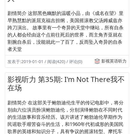
剧情简介 这部黑色幽默的温暖小品，由《成名在望》里
早熟慧黠的派屈克福吉担纲，美国摇滚教父汤姆威兹亦
跨刀演出。 故事里有一个奇异的天堂中继站，所有自杀
的人都会经由这个点前往死后的世界，而主角齐亚就在
割腕自杀后，没能就此一了百了，反而坠入奇异的自杀
者天堂
影视英语听力
发表于:2019-01-01 / 阅读(420) / 评论(0)
影视听力 第35期: I'm Not There我不
在场
剧情简介 在这部关于鲍勃迪伦生平的传记电影中，将分
别由六位演员扮演鲍勃迪伦，分别演绎鲍勃在不同时代
的生活故事和音乐经历。该片讲述了鲍勃迪伦早期作为
民谣歌手艰苦奋斗的生活，和1960年代初成形的美国民
歌界的英雄和知识分子，具有争议的摇滚转型、摩托车