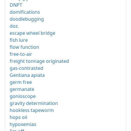
DNPT
domifications
doodlebugging
doz.
escape wheel bridge
fish lure
flow function
free-to-air
freight tonnage originated
gas-contrasted
Gentiana apiata
germ free
germanate
gonioscope
gravity determination
hookless tapeworm
hops oil
hypoxemias