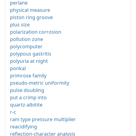
perlane
physical measure
piston ring groove
plus size
polarization corrosion
pollution zone
polycomputer
polypous gastritis
polyuria at night
ponkal
primrose family
pseudo-metric uniformity
pulse doubling
put a crimp into
quartz-albitite
r-c
ram type pressure multiplier
reacidifying
reflection-character analysis