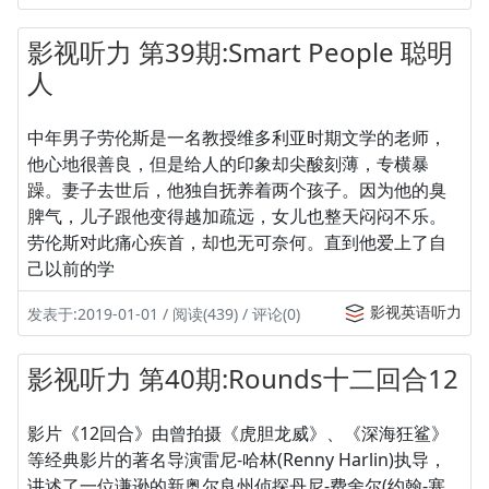
影视听力 第39期:Smart People 聪明
人
中年男子劳伦斯是一名教授维多利亚时期文学的老师，
他心地很善良，但是给人的印象却尖酸刻薄，专横暴
躁。妻子去世后，他独自抚养着两个孩子。因为他的臭
脾气，儿子跟他变得越加疏远，女儿也整天闷闷不乐。
劳伦斯对此痛心疾首，却也无可奈何。直到他爱上了自
己以前的学
影视英语听力
发表于:2019-01-01 / 阅读(439) / 评论(0)
影视听力 第40期:Rounds十二回合12
影片《12回合》由曾拍摄《虎胆龙威》、《深海狂鲨》
等经典影片的著名导演雷尼-哈林(Renny Harlin)执导，
讲述了一位谦逊的新奥尔良州侦探丹尼-费舍尔(约翰-塞