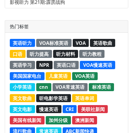
影视听力 第21期:霹雳战狗
热门标签
英语听力
VOA标准英语
VOA
英语歌曲
口语
听力提高
听力材料
听力教程
英语学习
NPR
英语口语
VOA慢速英语
美国国家电台
儿童英语
VOA英语
小学英语
cnn
VOA常速英语
标准英语
英文歌曲
听电影学英语
英语单词
英文电影
慢速英语
CRI
美联社新闻
美国有线新闻
加州分级
澳洲新闻
流行歌曲
常速英语
ABC新闻快递