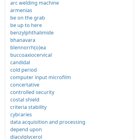
arc welding machine
armenias
be on the grab
be up to here
benzylphthalimide
bhanavara
blennorrh(o)ea
buccoaxiocervical
candidal
cold period
computer input microfilm
concertative
controlled security
costal shield
criteria stability
cybraries
data acquisition and processing
depend upon
diacylglycerol