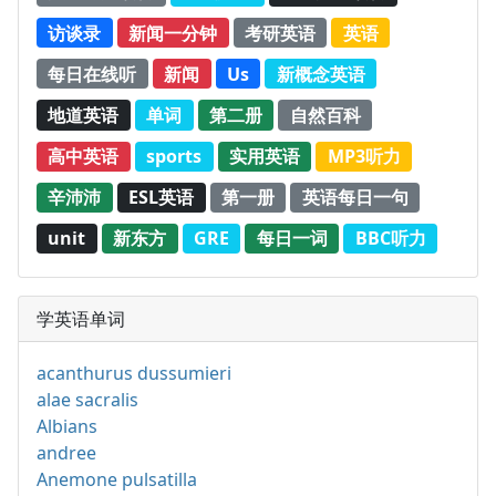
访谈录
新闻一分钟
考研英语
英语
每日在线听
新闻
Us
新概念英语
地道英语
单词
第二册
自然百科
高中英语
sports
实用英语
MP3听力
辛沛沛
ESL英语
第一册
英语每日一句
unit
新东方
GRE
每日一词
BBC听力
学英语单词
acanthurus dussumieri
alae sacralis
Albians
andree
Anemone pulsatilla