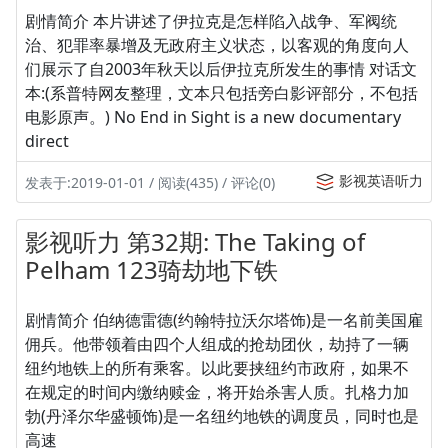
剧情简介 本片讲述了伊拉克是怎样陷入战争、军阀统
治、犯罪率暴增及无政府主义状态，以客观的角度向人
们展示了自2003年秋天以后伊拉克所发生的事情 对话文
本:(系普特网友整理，文本只包括旁白影评部分，不包括
电影原声。) No End in Sight is a new documentary
direct
影视英语听力
发表于:2019-01-01 / 阅读(435) / 评论(0)
影视听力 第32期: The Taking of
Pelham 123骑劫地下铁
剧情简介 伯纳德雷德(约翰特拉沃尔塔饰)是一名前美国雇
佣兵。他带领着由四个人组成的抢劫团伙，劫持了一辆
纽约地铁上的所有乘客。以此要挟纽约市政府，如果不
在规定的时间内缴纳赎金，将开始杀害人质。扎格力加
勃(丹泽尔华盛顿饰)是一名纽约地铁的调度员，同时也是
高速