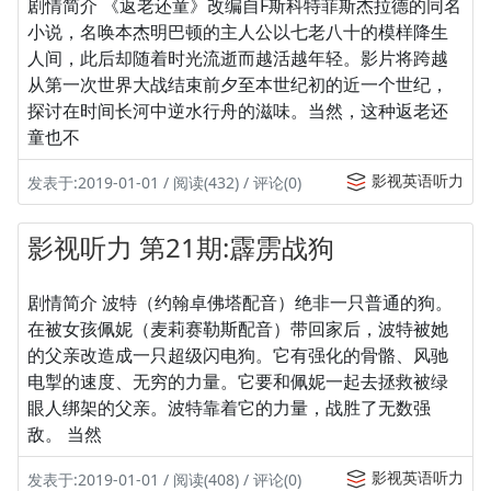
剧情简介 《返老还童》改编自F斯科特菲斯杰拉德的同名
小说，名唤本杰明巴顿的主人公以七老八十的模样降生
人间，此后却随着时光流逝而越活越年轻。影片将跨越
从第一次世界大战结束前夕至本世纪初的近一个世纪，
探讨在时间长河中逆水行舟的滋味。当然，这种返老还
童也不
影视英语听力
发表于:2019-01-01 / 阅读(432) / 评论(0)
影视听力 第21期:霹雳战狗
剧情简介 波特（约翰卓佛塔配音）绝非一只普通的狗。
在被女孩佩妮（麦莉赛勒斯配音）带回家后，波特被她
的父亲改造成一只超级闪电狗。它有强化的骨骼、风驰
电掣的速度、无穷的力量。它要和佩妮一起去拯救被绿
眼人绑架的父亲。波特靠着它的力量，战胜了无数强
敌。 当然
影视英语听力
发表于:2019-01-01 / 阅读(408) / 评论(0)