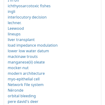
I'm off
ichthyosarcotoxic fishes
ingli
interlocutory decision
lechner.
Leewood
lineups
liver transplant
load impedance modulation
lower low water datum
mackinaw trouts
manganese(ii) oleate
mocker-nut
modern architecture
myo-epithelial cell
Network File system
Néronde
orbital bleeding
pere david's deer