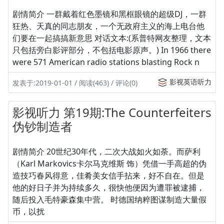
剧情简介 一群戴着红色墨镜和黑框眼镜的超级DJ，一群
狂热、天真的同志朋友，一个无政府主义的海上电台他
们要在一起搞搞新意思 对话文本:(系普特网友整理，文本
只包括旁白影评部分，不包括电影原声。) In 1966 there
were 571 American radio stations blasting Rock n
影视英语听力
发表于:2019-01-01 / 阅读(463) / 评论(0)
影视听力 第19期:The Counterfeiters
伪钞制造者
剧情简介 20世纪30年代，二次大战如火如荼。而萨利
（Karl Markovics卡尔马克维斯 饰）凭借一手高超的伪
造技巧春风得意，佳肴美女信手拈来，好不自在。但是
他的好日子并为持续多久，很快他便因为遭罪被逮捕，
随后投入毛特豪森集中营。 时德国纳粹图谋制造大量假
币，以扰