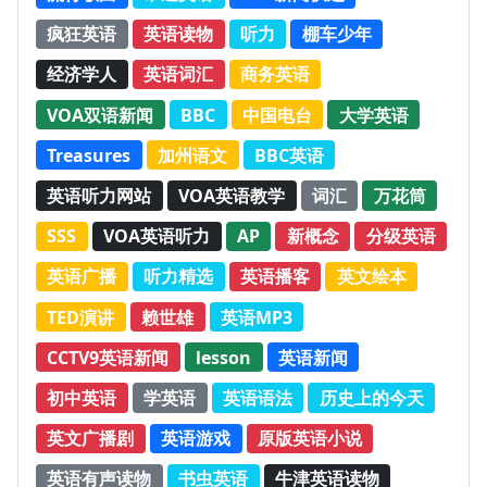
疯狂英语
英语读物
听力
棚车少年
经济学人
英语词汇
商务英语
VOA双语新闻
BBC
中国电台
大学英语
Treasures
加州语文
BBC英语
英语听力网站
VOA英语教学
词汇
万花筒
SSS
VOA英语听力
AP
新概念
分级英语
英语广播
听力精选
英语播客
英文绘本
TED演讲
赖世雄
英语MP3
CCTV9英语新闻
lesson
英语新闻
初中英语
学英语
英语语法
历史上的今天
英文广播剧
英语游戏
原版英语小说
英语有声读物
书虫英语
牛津英语读物