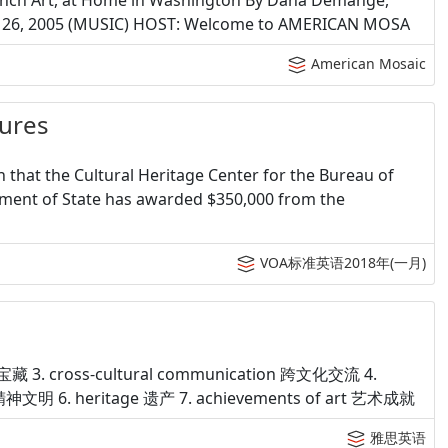
nch Art, at Home in Washington By Dana Demange,
st 26, 2005 (MUSIC) HOST: Welcome to AMERICAN MOSA
American Mosaic
sures
hat the Cultural Heritage Center for the Bureau of
rtment of State has awarded $350,000 from the
VOA标准英语2018年(一月)
文化宝藏 3. cross-cultural communication 跨文化交流 4.
ion 精神文明 6. heritage 遗产 7. achievements of art 艺术成就
雅思英语