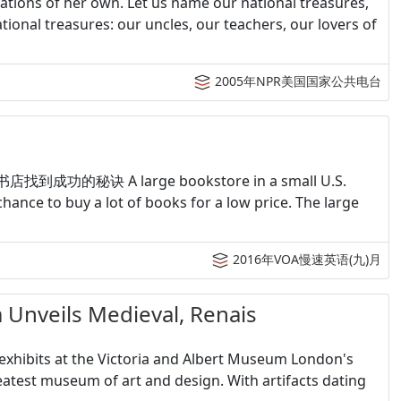
ions of her own. Let us name our national treasures,
ional treasures: our uncles, our teachers, our lovers of
2005年NPR美国国家公共电台
尼亚书店找到成功的秘诀 A large bookstore in a small U.S.
ance to buy a lot of books for a low price. The large
2016年VOA慢速英语(九)月
eils Medieval, Renais
xhibits at the Victoria and Albert Museum London's
eatest museum of art and design. With artifacts dating