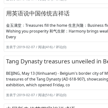
用英语说中国传统吉祥话
金玉满堂：Treasures fill the home 生意兴隆：Business f
Wishing you prosperity 和气生财：Harmony brings we
Every
发表于:2019-02-07 / 阅读(416) / 评论(0)
Tang Dynasty treasures unveiled in 
BEIJING, May 13 (Xinhuanet) - Belgium's border city of 
treasures of the Tang Dynasty (AD 618-907), showcasing 
exhibition, which opened Friday, co
发表于:2019-02-07 / 阅读(516) / 评论(0)