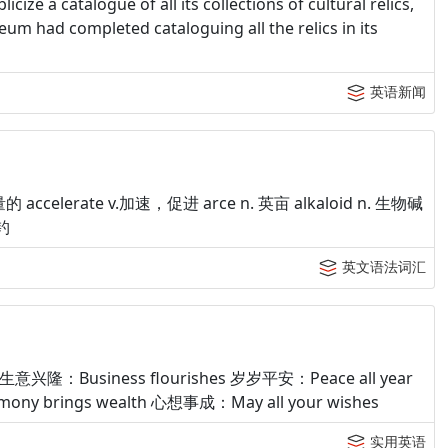
cize a catalogue of all its collections of cultural relics,
um had completed cataloguing all the relics in its
英语新闻
的 accelerate v.加速，促进 arce n. 英亩 alkaloid n. 生物碱
.钓
英文语法词汇
兴隆：Business flourishes 岁岁平安：Peace all year
ny brings wealth 心想事成：May all your wishes
实用英语