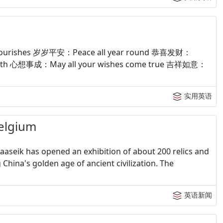
lourishes 岁岁平安：Peace all year round 恭喜发财：
alth 心想事成：May all your wishes come true 吉祥如意：
实用英语
Belgium
Maaseik has opened an exhibition of about 200 relics and
China's golden age of ancient civilization. The
英语新闻