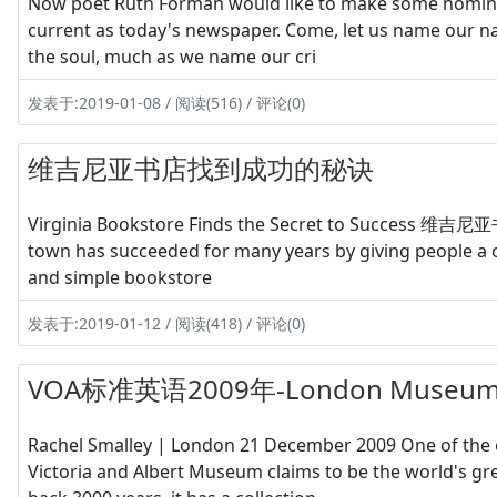
Now poet Ruth Forman would like to make some nominat
current as today's newspaper. Come, let us name our nat
the soul, much as we name our cri
发表于:2019-01-08 / 阅读(516) / 评论(0)
维吉尼亚书店找到成功的秘诀
Virginia Bookstore Finds the Secret to Success 维吉
town has succeeded for many years by giving people a ch
and simple bookstore
发表于:2019-01-12 / 阅读(418) / 评论(0)
VOA标准英语2009年-London Museum Unv
Rachel Smalley | London 21 December 2009 One of the e
Victoria and Albert Museum claims to be the world's gr