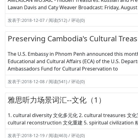
AMERICAN MOSAIC - Hidden Treasures: Russian and Fre
Lawan Davis and Caty Weaver Broadcast: Friday, Augu
发表于:2018-12-07 / 阅读(512) / 评论(0)
Preserving Cambodia's Cultural Trea
The U.S. Embassy in Phnom Penh announced this month t
Educational and Cultural Affairs (ECA) of the U.S. Depa
Ambassadors Fund for Cultural Preservation to
发表于:2018-12-08 / 阅读(541) / 评论(0)
雅思听力场景词汇--文化（1）
1. cultural diversity 文化多元化 2. cultural treasures 
cultural reconstruction 文化重建 5. spiritual civilizat
发表于:2018-12-19 / 阅读(463) / 评论(0)