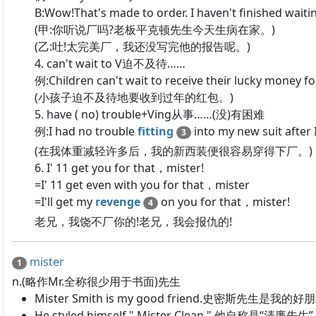
B:Wow!That's made to order. I haven't finished waiting
(甲:你听说厂吗?老板平克顿先生今天生病在家。)
(乙:吐!太完美厂，我还没写完他的报告呢。)
4. can't wait to V迫不及待……
例:Children can't wait to receive their lucky money for
(小孩子迫不及待地要收到过年的红包。)
5. have ( no) trouble+Ving从事……(没)有困难
例:I had no trouble
fitting
into my new suit after 
3
(在我体重减轻许多后，我的新西装便很容易穿得下厂。)
6. I' 11 get you for that，mister!
=I' 11 get even with you for that，mister
=I'll get my
revenge
on you for that，mister!
4
老兄，我饶不厂你的!老兄，我会报仇的!
mister
1
n.(略作Mr.全称很少用于书面)先生
Mister Smith is my good friend.史密斯先生是我的
He styled himself " Mister Clean ".他自称是“清廉先生