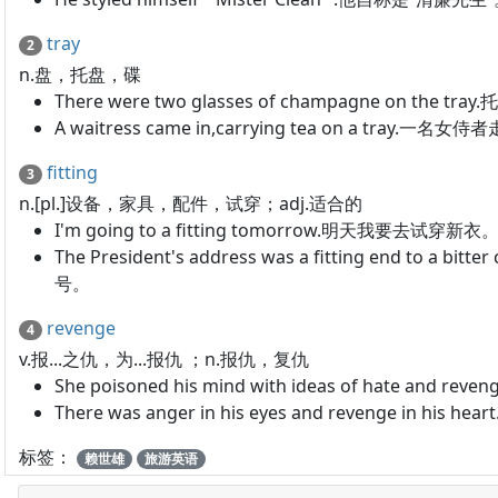
tray
2
n.盘，托盘，碟
There were two glasses of champagne on the
A waitress came in,carrying tea on a tra
fitting
3
n.[pl.]设备，家具，配件，试穿；adj.适合的
I'm going to a fitting tomorrow.明天我要去试穿新衣
The President's address was a fitting end
号。
revenge
4
v.报...之仇，为...报仇 ；n.报仇，复仇
She poisoned his mind with ideas of hate 
There was anger in his eyes and revenge in
标签：
赖世雄
旅游英语