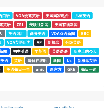
语口语
VOA慢速英语
美国国家电台
儿童英语
速英语
CRI
美联社新闻
美国有线新闻
人
英语词汇
商务英语
VOA双语新闻
BBC
S
VOA英语听力
AP
新概念
分级英语
新闻
初中英语
学英语
英语语法
历史上的今天
研英语
英语
每日在线听
新闻
Us
新概念英语
册
英语每日一句
unit
新东方
GRE
每日一词
basilar style
be unfit for