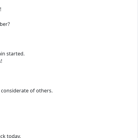
!
！
ber?
n started.
!
considerate of others.
ck today.