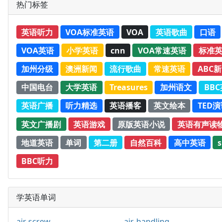
热门标签
英语听力
VOA标准英语
VOA
英语歌曲
口语
VOA英语
小学英语
cnn
VOA常速英语
标准
加州分级
澳洲新闻
流行歌曲
常速英语
ABC
中国电台
大学英语
Treasures
加州语文
BB
英语广播
听力精选
英语播客
英文绘本
TED
英文广播剧
英语游戏
原版英语小说
英语有声读
地道英语
单词
第二册
自然百科
高中英语
s
BBC听力
学英语单词
air screw
air-handling