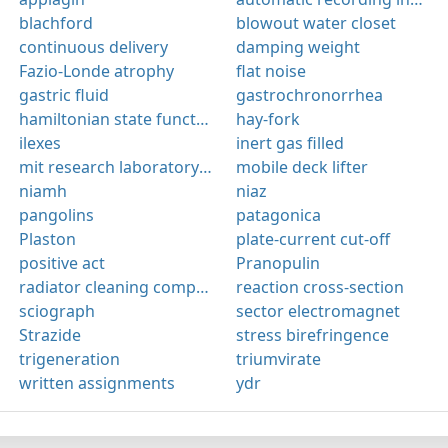
blachford
blowout water closet
continuous delivery
damping weight
Fazio-Londe atrophy
flat noise
gastric fluid
gastrochronorrhea
hamiltonian state function
hay-fork
ilexes
inert gas filled
mit research laboratory for electronics
mobile deck lifter
niamh
niaz
pangolins
patagonica
Plaston
plate-current cut-off
positive act
Pranopulin
radiator cleaning compound
reaction cross-section
sciograph
sector electromagnet
Strazide
stress birefringence
trigeneration
triumvirate
written assignments
ydr