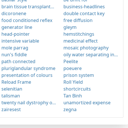
brain tissue transplantation
business-headlines
dicoronene
double contact key
food conditioned reflex
free diffusion
generator line
gleym
head-pointer
hemstitchings
intensive variable
medicinal effect
mole parrag
mosaic photography
nun's fiddle
oily water separating installation
path connected
Peelite
pluriglandular syndrome
poeuere
presentation of colours
prison system
Reload Frame
Roll Yield
selenitian
shortcircuits
talisman
Tan Binh
twenty nail dystrophy of childhood
unamortized expense
zairesest
zegna