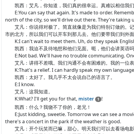
凯西：艾凡，你知道，我们真的很幸运。真难以相信我们
E:You can say that again. It's made to order. Remember t
north of the city, so we'll drive out there. They're taking 
艾凡：你说得对极了。简直就像是为我们特别订做的。记
市的北方，所以我们可以开车到那儿去。他们要带我们到外
K:I can't wait to meet them. Uh, do they speak Englis
凯西：我迫不及待地想和他们见面。呃，他们会讲英语吗
E:Not bad. We'll have no trouble communicating. One o
艾凡：讲得不差哦。我们沟通不会有困难的。我的一位表
K:That's a relief. I can hardly speak my own language
凯西：太好了。我几乎不太会说自己的语言了。
E:I know.
艾凡：这我知道。
K:What? I'll get you for that,
mister
!
1
凯西：什么？我饶不了你的，老兄！
E:Just kidding, sweetie. Tomorrow we can see a movie a
there's a concert in the park if the weather is good.
艾凡：开个玩笑而已嘛，甜心。明天我们可以去看场电影