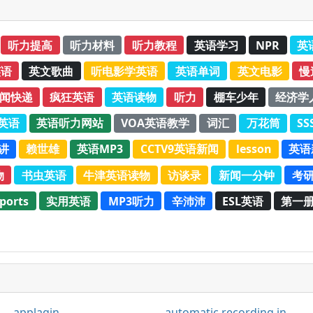
听力提高
听力材料
听力教程
英语学习
NPR
英
英语
英文歌曲
听电影学英语
英语单词
英文电影
慢
新闻快递
疯狂英语
英语读物
听力
棚车少年
经济学
C英语
英语听力网站
VOA英语教学
词汇
万花筒
SS
演讲
赖世雄
英语MP3
CCTV9英语新闻
lesson
英语
物
书虫英语
牛津英语读物
访谈录
新闻一分钟
考
ports
实用英语
MP3听力
辛沛沛
ESL英语
第一
applagin
automatic recording instrument