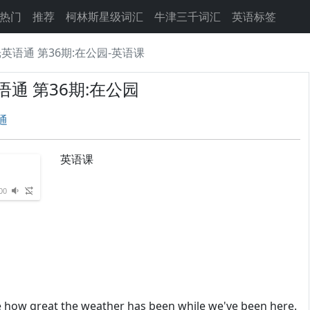
热门
推荐
柯林斯星级词汇
牛津三千词汇
英语标签
英语通 第36期:在公园-英语课
通 第36期:在公园
通
英语课
00
e how great the weather has been while we've been here.