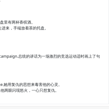
 tray.托盘里有两杯香槟酒。
y.一名女侍者走进来，手端放着茶的托盘。
。
 to a bitter campaign.总统的讲话为一场激烈的竞选运动适时画上了句
and revenge.她用复仇的思想来毒害他的心灵。
 his heart.他两眼闪现怒火，一心只想复仇。