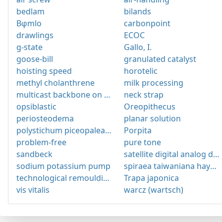
bedlam
bilands
Bφmlo
carbonpoint
drawlings
ECOC
g-state
Gallo, I.
goose-bill
granulated catalyst
hoisting speed
horotelic
methyl cholanthrene
milk processing
multicast backbone on the internet
neck strap
opsiblastic
Oreopithecus
periosteodema
planar solution
polystichum piceopaleaceum
Porpita
problem-free
pure tone
sandbeck
satellite digital analog display
sodium potassium pump
spiraea taiwaniana hayata
technological remoulding
Trapa japonica
vis vitalis
warcz (wartsch)