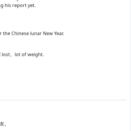
 his report yet.
 the Chinese lunar New Year.
I lost。lot of weight.
好朋友。
”。