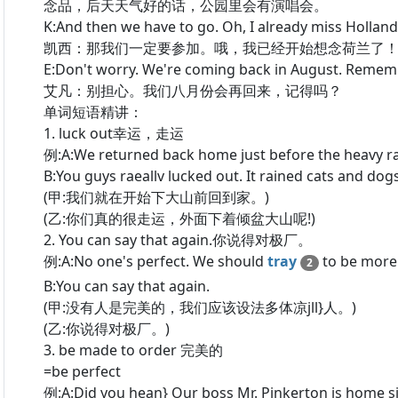
念品，后天天气好的话，公园里会有演唱会。
K:And then we have to go. Oh, I already miss Holland
凯西：那我们一定要参加。哦，我已经开始想念荷兰了
E:Don't worry. We're coming back in August. Remem
艾凡：别担心。我们八月份会再回来，记得吗？
单词短语精讲：
1. luck out幸运，走运
例:A:We returned back home just before the heavy rai
B:You guys raeallv lucked out. It rained cats and dogs
(甲:我们就在开始下大山前回到家。)
(乙:你们真的很走运，外面下着倾盆大山呢!)
2. You can say that again.你说得对极厂。
例:A:No one's perfect. We should
tray
to be more 
2
B:You can say that again.
(甲:没有人是完美的，我们应该设法多体凉jll}人。)
(乙:你说得对极厂。)
3. be made to order 完美的
=be perfect
例:A:Did you hean} Our boss Mr. Pinkerton is home si