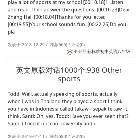
play a lot of sports at my school [00:10.18]1 Listen
and read .Then answer the questions. [00:16.23]Dear
Zhang Hai, [00:18.04]Thanks for you letter.
[00:19.55]Your school sounds fun. [00:22.25]Do you
pla
发表于:2018-12-29 / 阅读(666) / 评论(0)
外研社新标准初中英语八年级
英文原版对话1000个:938 Other
sports
Todd: Well, actually speaking of sports, actually
when I was in Thailand they played a sport I think
you have in Indonesia called takaw - sepak tekaw - I
think. Santi: Oh, yes. Todd: Have you ever seen that?
Santi: I tried it once in university and i
发表于:2019-01-11 / 阅读(680) / 评论(0)