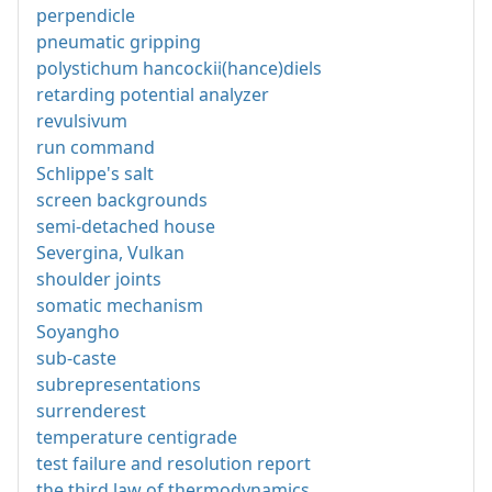
perpendicle
pneumatic gripping
polystichum hancockii(hance)diels
retarding potential analyzer
revulsivum
run command
Schlippe's salt
screen backgrounds
semi-detached house
Severgina, Vulkan
shoulder joints
somatic mechanism
Soyangho
sub-caste
subrepresentations
surrenderest
temperature centigrade
test failure and resolution report
the third law of thermodynamics