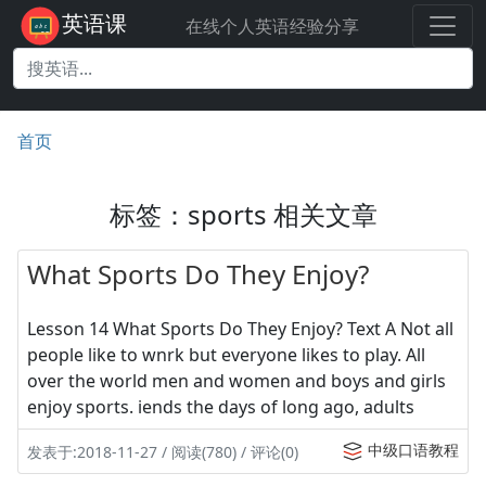
英语课
在线个人英语经验分享
首页
标签：sports 相关文章
What Sports Do They Enjoy?
Lesson 14 What Sports Do They Enjoy? Text A Not all
people like to wnrk but everyone likes to play. All
over the world men and women and boys and girls
enjoy sports. iends the days of long ago, adults
中级口语教程
发表于:2018-11-27 / 阅读(780) / 评论(0)