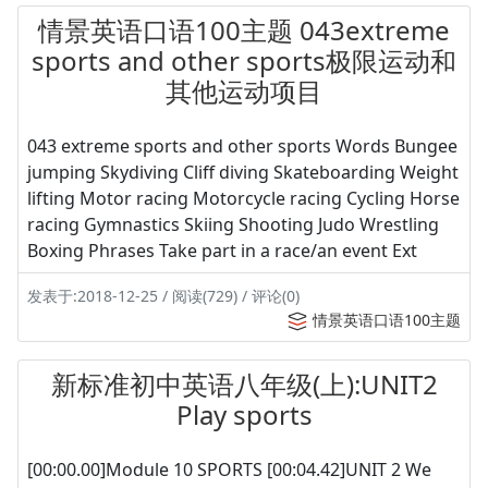
情景英语口语100主题 043extreme
sports and other sports极限运动和
其他运动项目
043 extreme sports and other sports Words Bungee
jumping Skydiving Cliff diving Skateboarding Weight
lifting Motor racing Motorcycle racing Cycling Horse
racing Gymnastics Skiing Shooting Judo Wrestling
Boxing Phrases Take part in a race/an event Ext
发表于:2018-12-25 / 阅读(729) / 评论(0)
情景英语口语100主题
新标准初中英语八年级(上):UNIT2
Play sports
[00:00.00]Module 10 SPORTS [00:04.42]UNIT 2 We