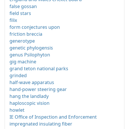
false gossan
field stars
filix
form conjectures upon
friction breccia
generotype
genetic phylogensis
genus Psilophyton
gig machine
grand teton national parks
grinded
half-wave apparatus
hand-power steering gear
hang the landlady
haploscopic vision
howlet
IE Office of Inspection and Enforcement
impregnated insulating fiber