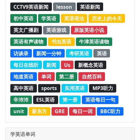
CCTV9英语新闻
lesson
英语新闻
初中英语
学英语
英语语法
历史上的今天
英文广播剧
英语游戏
原版英语小说
英语有声读物
书虫英语
牛津英语读物
访谈录
新闻一分钟
考研英语
英语
每日在线听
新闻
Us
新概念英语
地道英语
单词
第二册
自然百科
高中英语
sports
实用英语
MP3听力
辛沛沛
ESL英语
第一册
英语每日一句
unit
新东方
GRE
每日一词
BBC听力
学英语单词