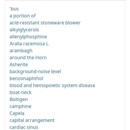
'bus
a portion of
acid-resistant stoneware blower
alkylglycerols
allenylphosphine
Aralia racemosa L
arambagh
around the Horn
Asherite
background-noise level
benzonaphthol
blood and hemopoietic system disease
boat-neck
Boltigen
camphine
Capela
capital arrangement
cardiac sinus