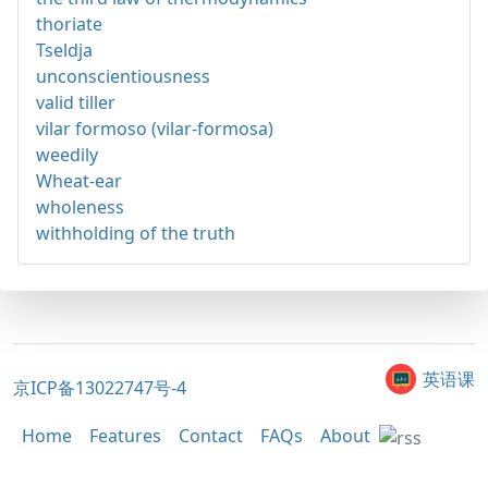
thoriate
Tseldja
unconscientiousness
valid tiller
vilar formoso (vilar-formosa)
weedily
Wheat-ear
wholeness
withholding of the truth
英语课
京ICP备13022747号-4
Home
Features
Contact
FAQs
About