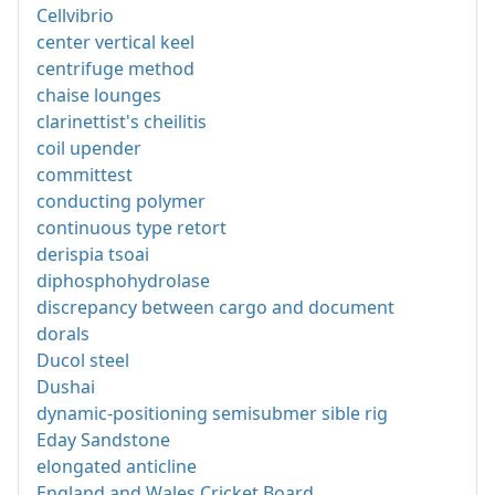
Cellvibrio
center vertical keel
centrifuge method
chaise lounges
clarinettist's cheilitis
coil upender
committest
conducting polymer
continuous type retort
derispia tsoai
diphosphohydrolase
discrepancy between cargo and document
dorals
Ducol steel
Dushai
dynamic-positioning semisubmer sible rig
Eday Sandstone
elongated anticline
England and Wales Cricket Board