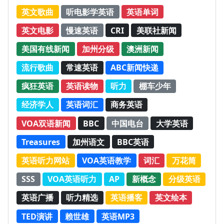
英文歌曲
听电影学英语
英语单词
英文电影
慢速英语
CRI
美联社新闻
美国有线新闻
加州分级
澳洲新闻
流行歌曲
常速英语
ABC新闻快递
疯狂英语
英语读物
听力
棚车少年
经济学人
英语词汇
商务英语
VOA双语新闻
BBC
中国电台
大学英语
Treasures
加州语文
BBC英语
英语听力网站
VOA英语教学
词汇
万花筒
SSS
VOA英语听力
AP
新概念
分级英语
英语广播
听力精选
英语播客
英文绘本
TED演讲
赖世雄
英语MP3