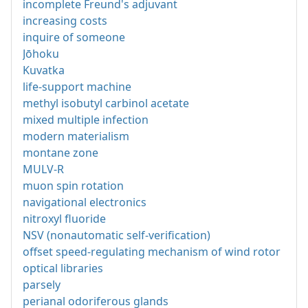
incomplete Freund's adjuvant
increasing costs
inquire of someone
Jōhoku
Kuvatka
life-support machine
methyl isobutyl carbinol acetate
mixed multiple infection
modern materialism
montane zone
MULV-R
muon spin rotation
navigational electronics
nitroxyl fluoride
NSV (nonautomatic self-verification)
offset speed-regulating mechanism of wind rotor
optical libraries
parsely
perianal odoriferous glands