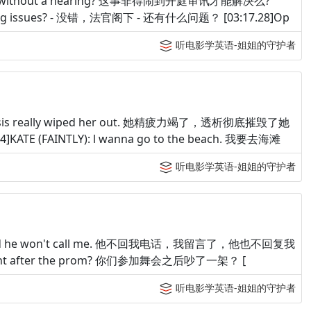
ound this without a hearing? 这事非得闹到开庭审讯才能解决么?
sekeeping issues? - 没错，法官阁下 - 还有什么问题？ [03:17.28]Op
听电影学英语-姐姐的守护者
. Dialysis really wiped her out. 她精疲力竭了，透析彻底摧毁了她
4]KATE (FAINTLY): l wanna go to the beach. 我要去海滩
听电影学英语-姐姐的守护者
ssages and he won't call me. 他不回我电话，我留言了，他也不回复我
to a fight after the prom? 你们参加舞会之后吵了一架？ [
听电影学英语-姐姐的守护者