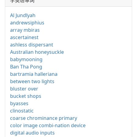
学英语单词
Al Jundīyah
andrewsiphius
array mbiras
ascertainest
ashless dispersant
Australian honeysuckle
babymooning
Ban Tha Pong
bartramia halleriana
between two lights
bluster over
bucket shops
byasses
clinostatic
coarse chrominance primary
color image combi-nation device
digital audio inputs