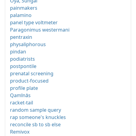
Oya, Sungai
painmakers
palamino
panel type voltmeter
Paragonimus westermani
pentraxin
physaliphorous
pindan
podiatrists
postpontile
prenatal screening
product-focused
profile plate
Qamīnās
racket-tail
random sample query
rap someone's knuckles
reconcile sb to sb else
Remivox