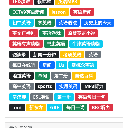
TED演讲
赖世雄
英语MP3
CCTV9英语新闻
lesson
英语新闻
初中英语
学英语
英语语法
历史上的今天
英文广播剧
英语游戏
原版英语小说
英语有声读物
书虫英语
牛津英语读物
访谈录
新闻一分钟
考研英语
英语
每日在线听
新闻
Us
新概念英语
地道英语
单词
第二册
自然百科
高中英语
sports
实用英语
MP3听力
辛沛沛
ESL英语
第一册
英语每日一句
unit
新东方
GRE
每日一词
BBC听力