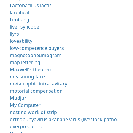
Lactobacillus lactis
largifical
Limbang
liver syncope
llyrs
loveability
low-competence buyers
magnetopneumogram
map lettering
Maxwell's theorem
measuring face
metatrophic intracavitary
motorial compensation
Mudjur
My Computer
nesting work of strip
orthobunyavirus akabane virus (livestock pathogen)
overpreparing