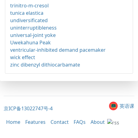
trinitro-m-cresol
tunica elastica
undiversificated
uninterruptibleness
universal-joint yoke
Uwekahuna Peak
ventricular-inhibited demand pacemaker
wick effect
zinc dibenzyl dithiocarbamate
英语课
京ICP备13022747号-4
Home
Features
Contact
FAQs
About