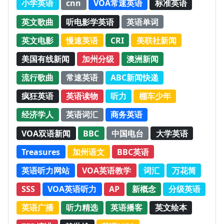
小学英语
cnn
VOA常速英语
标准英语
英文歌曲
听电影学英语
英语单词
英文电影
慢速英语
CRI
美联社新闻
美国有线新闻
加州分级
澳洲新闻
流行歌曲
常速英语
ABC新闻快递
疯狂英语
英语读物
听力
棚车少年
经济学人
英语词汇
商务英语
VOA双语新闻
BBC
中国电台
大学英语
Treasures
加州语文
BBC英语
英语听力网站
VOA英语教学
词汇
万花筒
SSS
VOA英语听力
AP
新概念
分级英语
英语广播
听力精选
英语播客
英文绘本