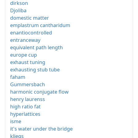
dirkson
Djoliba
domestic matter
emplastrum cantharidum
enantiocontrolled
entranceway
equivalent path length
europe cup
exhaust tuning
exhausting stub tube
faham
Gummersbach
harmonic conjugate flow
henry laurenss
high ratio fat
hyperlattices
isme
it's water under the bridge
kliegs