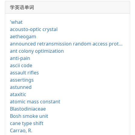
学英语单词
'what
acousto-optic crystal
aetheogam
announced retransmission random access protocol
ant colony optimization
anti-pain
ascii code
assault rifles
assertings
astunned
ataxitic
atomic mass constant
Blastodiniaceae
Bosh smoke unit
cane type shift
Carrao, R.