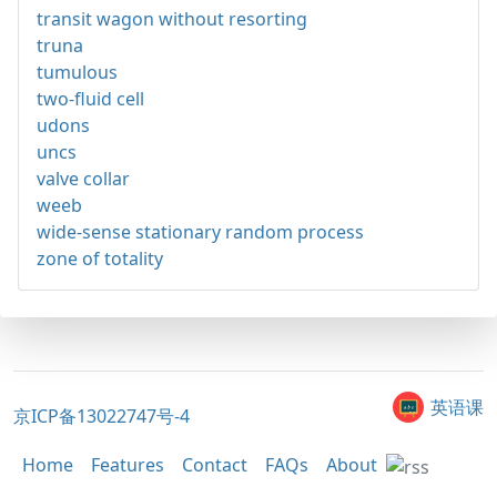
transit wagon without resorting
truna
tumulous
two-fluid cell
udons
uncs
valve collar
weeb
wide-sense stationary random process
zone of totality
英语课
京ICP备13022747号-4
Home
Features
Contact
FAQs
About