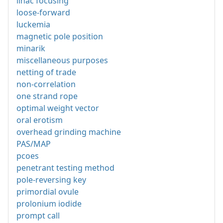
linac focusing
loose-forward
luckemia
magnetic pole position
minarik
miscellaneous purposes
netting of trade
non-correlation
one strand rope
optimal weight vector
oral erotism
overhead grinding machine
PAS/MAP
pcoes
penetrant testing method
pole-reversing key
primordial ovule
prolonium iodide
prompt call