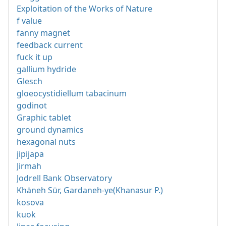
Exploitation of the Works of Nature
f value
fanny magnet
feedback current
fuck it up
gallium hydride
Glesch
gloeocystidiellum tabacinum
godinot
Graphic tablet
ground dynamics
hexagonal nuts
jipijapa
Jirmah
Jodrell Bank Observatory
Khāneh Sūr, Gardaneh-ye(Khanasur P.)
kosova
kuok