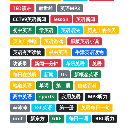
TED演讲
赖世雄
英语MP3
CCTV9英语新闻
lesson
英语新闻
初中英语
学英语
英语语法
历史上的今天
英文广播剧
英语游戏
原版英语小说
英语有声读物
书虫英语
牛津英语读物
访谈录
新闻一分钟
考研英语
英语
每日在线听
新闻
Us
新概念英语
地道英语
单词
第二册
自然百科
高中英语
sports
实用英语
MP3听力
辛沛沛
ESL英语
第一册
英语每日一句
unit
新东方
GRE
每日一词
BBC听力