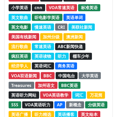
小学英语
cnn
VOA常速英语
标准英语
英文歌曲
听电影学英语
英语单词
英文电影
慢速英语
CRI
美联社新闻
美国有线新闻
加州分级
澳洲新闻
流行歌曲
常速英语
ABC新闻快递
疯狂英语
英语读物
听力
棚车少年
经济学人
英语词汇
商务英语
VOA双语新闻
BBC
中国电台
大学英语
Treasures
加州语文
BBC英语
英语听力网站
VOA英语教学
词汇
万花筒
SSS
VOA英语听力
AP
新概念
分级英语
英语广播
听力精选
英语播客
英文绘本