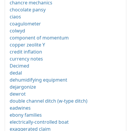
chancre mechanics
chocolate pansy
ciaos
coagulometer
colwyd
component of momentum
copper zeolite Y
credit inflation
currency notes
Decimed
dedal
dehumidifying equipment
dejargonize
dewrot
double channel ditch (w-type ditch)
eadwines
ebony families
electrically-controlled boat
exaggerated claim