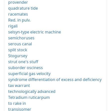
provender
quadrature tide
racemates
Red. in pulv.
rigali
selsyn-type electric machine
semichoruses
serous canal
split stock
Stogursey
strut one's stuff
suborder osciness
superficial gas velocity
syndrome differentiation of excess and deficiency
tax warrant
technologically advanced
Tetradium ruticarpum
to rake in
transisomer