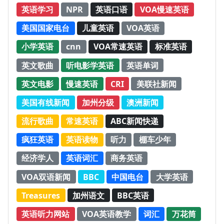
英语学习
NPR
英语口语
VOA慢速英语
美国国家电台
儿童英语
VOA英语
小学英语
cnn
VOA常速英语
标准英语
英文歌曲
听电影学英语
英语单词
英文电影
慢速英语
CRI
美联社新闻
美国有线新闻
加州分级
澳洲新闻
流行歌曲
常速英语
ABC新闻快递
疯狂英语
英语读物
听力
棚车少年
经济学人
英语词汇
商务英语
VOA双语新闻
BBC
中国电台
大学英语
Treasures
加州语文
BBC英语
英语听力网站
VOA英语教学
词汇
万花筒