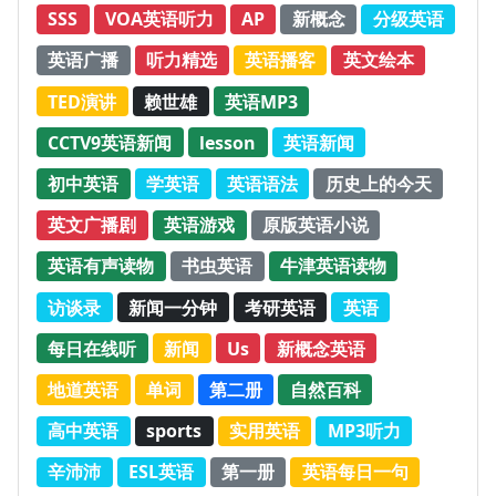
SSS
VOA英语听力
AP
新概念
分级英语
英语广播
听力精选
英语播客
英文绘本
TED演讲
赖世雄
英语MP3
CCTV9英语新闻
lesson
英语新闻
初中英语
学英语
英语语法
历史上的今天
英文广播剧
英语游戏
原版英语小说
英语有声读物
书虫英语
牛津英语读物
访谈录
新闻一分钟
考研英语
英语
每日在线听
新闻
Us
新概念英语
地道英语
单词
第二册
自然百科
高中英语
sports
实用英语
MP3听力
辛沛沛
ESL英语
第一册
英语每日一句