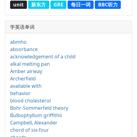
unit
新东方
GRE
每日一词
BBC听力
学英语单词
abmho
absorbance
acknowledgement of a child
alkal melting pan
Amber airway
Archerfield
available with
behavior
blood cholesterol
Bohr-Sommerfeld theory
Bulbophyllum griffithii
Campbell, Alexander
chord of six-four