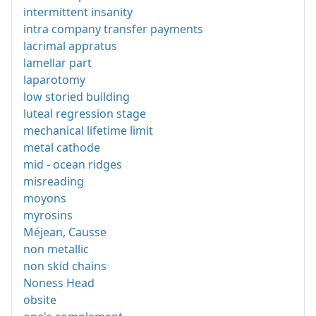
intermittent insanity
intra company transfer payments
lacrimal appratus
lamellar part
laparotomy
low storied building
luteal regression stage
mechanical lifetime limit
metal cathode
mid - ocean ridges
misreading
moyons
myrosins
Méjean, Causse
non metallic
non skid chains
Noness Head
obsite