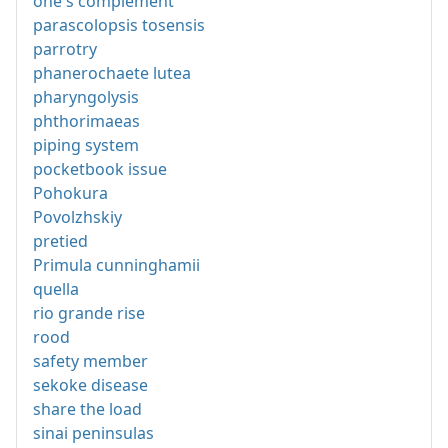
one's complement
parascolopsis tosensis
parrotry
phanerochaete lutea
pharyngolysis
phthorimaeas
piping system
pocketbook issue
Pohokura
Povolzhskiy
pretied
Primula cunninghamii
quella
rio grande rise
rood
safety member
sekoke disease
share the load
sinai peninsulas