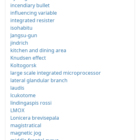
incendiary bullet
influencing variable
integrated resister
isohabitu
Jangsu-gun
jindrich
kitchen and dining area
Knudsen effect
Koltogorsk
large scale integrated microprocessor
lateral glandular branch
laudis
lcukotome
lindingaspis rossi
LMOX
Lonicera brevisepala
magistratical
magnetic jog