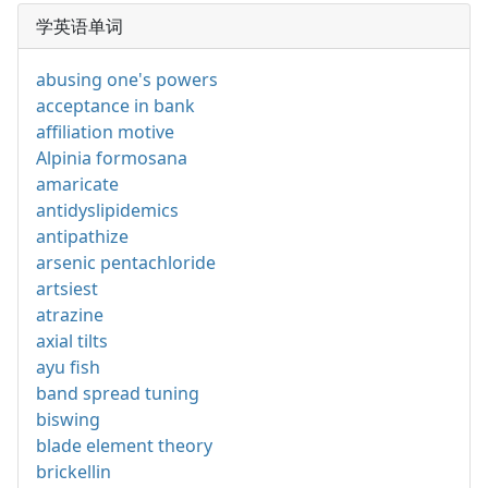
学英语单词
abusing one's powers
acceptance in bank
affiliation motive
Alpinia formosana
amaricate
antidyslipidemics
antipathize
arsenic pentachloride
artsiest
atrazine
axial tilts
ayu fish
band spread tuning
biswing
blade element theory
brickellin