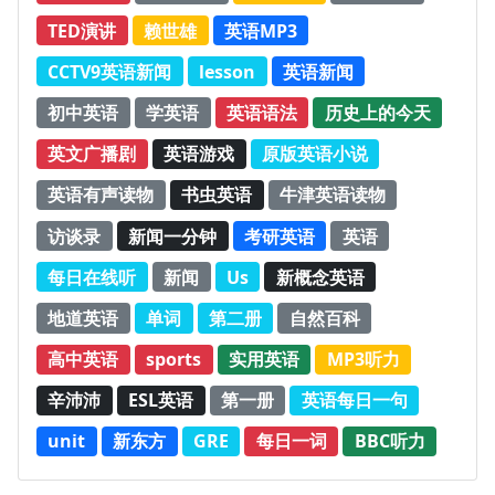
TED演讲
赖世雄
英语MP3
CCTV9英语新闻
lesson
英语新闻
初中英语
学英语
英语语法
历史上的今天
英文广播剧
英语游戏
原版英语小说
英语有声读物
书虫英语
牛津英语读物
访谈录
新闻一分钟
考研英语
英语
每日在线听
新闻
Us
新概念英语
地道英语
单词
第二册
自然百科
高中英语
sports
实用英语
MP3听力
辛沛沛
ESL英语
第一册
英语每日一句
unit
新东方
GRE
每日一词
BBC听力