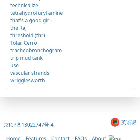
technicalize
tetrahydrofuryl amine
that's a good girl
the Raj
threshold (thr)
Tolar, Cerro
tracheobronchogram
trip mud tank
use
vascular strands
wrigglesworth
英语课
京ICP备13022747号-4
Home
Features
Contact
FAQs
About