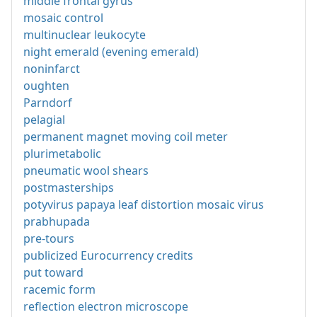
middle frontal gyrus
mosaic control
multinuclear leukocyte
night emerald (evening emerald)
noninfarct
oughten
Parndorf
pelagial
permanent magnet moving coil meter
plurimetabolic
pneumatic wool shears
postmasterships
potyvirus papaya leaf distortion mosaic virus
prabhupada
pre-tours
publicized Eurocurrency credits
put toward
racemic form
reflection electron microscope