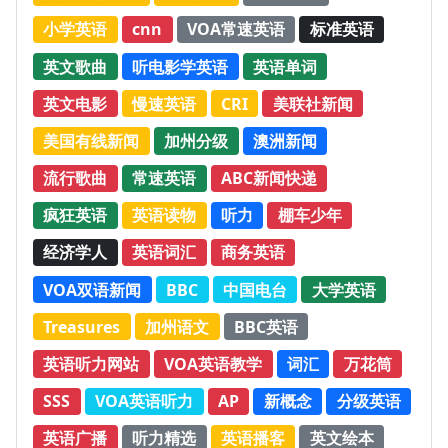
小学英语
cnn
VOA常速英语
标准英语
英文歌曲
听电影学英语
英语单词
英文电影
慢速英语
CRI
美联社新闻
美国有线新闻
加州分级
澳洲新闻
流行歌曲
常速英语
ABC新闻快递
疯狂英语
英语读物
听力
棚车少年
经济学人
英语词汇
商务英语
VOA双语新闻
BBC
中国电台
大学英语
Treasures
加州语文
BBC英语
英语听力网站
VOA英语教学
词汇
万花筒
SSS
VOA英语听力
AP
新概念
分级英语
英语广播
听力精选
英语播客
英文绘本