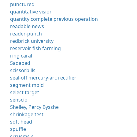
punctured
quantitative vision
quantity complete previous operation
readable news
reader-punch
redbrick university
reservoir fish farming
ring caral
Sadabad
scissorbills
seal-off mercury-arc rectifier
segment mold
select target
senscio
Shelley, Percy Bysshe
shrinkage test
soft head
spuffle
srsusms-s