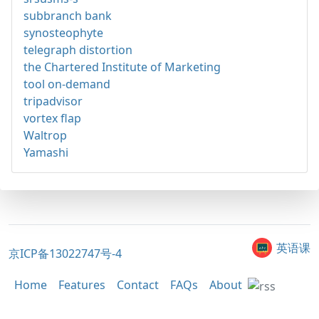
subbranch bank
synosteophyte
telegraph distortion
the Chartered Institute of Marketing
tool on-demand
tripadvisor
vortex flap
Waltrop
Yamashi
英语课
京ICP备13022747号-4
Home
Features
Contact
FAQs
About