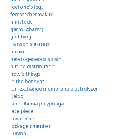
feel one's legs
ferrotschermakite
filmstock
garm (gharm)
globbing
Hanson's extract
haxxor
heterogeneous strain
hitting distribution
how's things
in the hot seat
ion-exchange membrane electrolyzer
Kaigo
laboulbenia polyphaga
lace piece
lawnterne
lockage chamber
Lunino