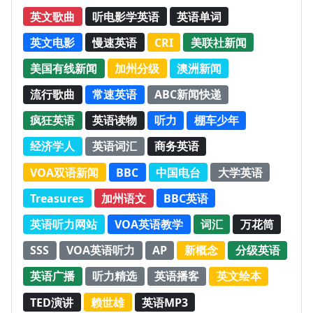
英文歌曲
听电影学英语
英语单词
英文电影
慢速英语
CRI
美联社新闻
美国有线新闻
加州分级
澳洲新闻
流行歌曲
常速英语
ABC新闻快递
疯狂英语
英语读物
听力
棚车少年
经济学人
英语词汇
商务英语
VOA双语新闻
BBC
中国电台
大学英语
Treasures
加州语文
BBC英语
英语听力网站
VOA英语教学
词汇
万花筒
SSS
VOA英语听力
AP
新概念
分级英语
英语广播
听力精选
英语播客
英文绘本
TED演讲
赖世雄
英语MP3