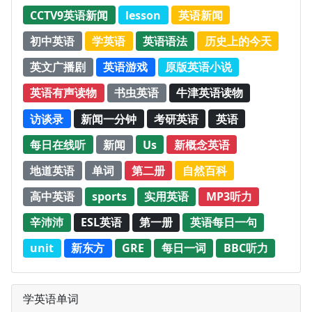
CCTV9英语新闻
lesson
英语新闻
初中英语
学英语
英语语法
历史上的今天
英文广播剧
英语游戏
原版英语小说
英语有声读物
书虫英语
牛津英语读物
访谈录
新闻一分钟
考研英语
英语
每日在线听
新闻
Us
新概念英语
地道英语
单词
第二册
自然百科
高中英语
sports
实用英语
MP3听力
辛沛沛
ESL英语
第一册
英语每日一句
unit
新东方
GRE
每日一词
BBC听力
学英语单词