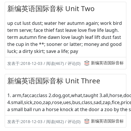
新编英语国际音标 Unit Two
up cut lust dust; water her autumn again; work bird
term serve; face thief fast leave love five life laugh.
term autumn fine dawn love laugh leaf lift dust fast
the cup in the **; sooner or latter; money and good
luck; a dirty skirt; save a life; pay
新编英语国际音标
发表于:2018-12-03 / 阅读(467) / 评论(0)
新编英语国际音标 Unit Three
1. arm,far,car,class 2.dog,got,what,taught 3.all,horse,do
4.small,sick,zoo,zap,rose,ues,bus,class,sad,zap,fice,pri
a small ball run a horse knock at the door a zoo by the 
新编英语国际音标
发表于:2018-12-03 / 阅读(482) / 评论(0)