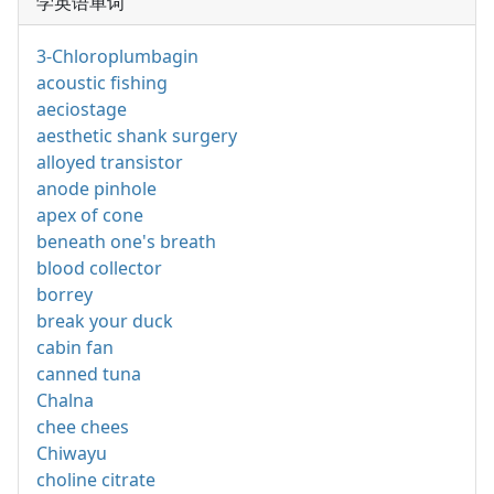
学英语单词
3-Chloroplumbagin
acoustic fishing
aeciostage
aesthetic shank surgery
alloyed transistor
anode pinhole
apex of cone
beneath one's breath
blood collector
borrey
break your duck
cabin fan
canned tuna
Chalna
chee chees
Chiwayu
choline citrate