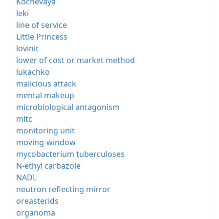
Kochevaya
leki
line of service
Little Princess
lovinit
lower of cost or market method
lukachko
malicious attack
mental makeup
microbiological antagonism
mltc
monitoring unit
moving-window
mycobacterium tuberculoses
N-ethyl carbazole
NADL
neutron reflecting mirror
oreasterids
organoma