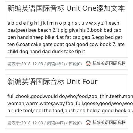
新编英语国际音标 Unit One添加文本
a b c d e f g h i j k l m n o p q r s t u v w x y z 1.each
pea(pee) bee beach 2.it pig give his 3.book bad cap
pen hand sheep bike 4.at fat cap gap 5.egg bed get
ten 6.coat cake gate goat goal good cow book 7.late
child dog hand dad duck take tip it
新编英语国际音标
发表于:2018-12-03 / 阅读(482) / 评论(0)
新编英语国际音标 Unit Four
full,chook,good,would do,who,food,zoo, thin,teeth,mon
woman,warm,water,away,fool,full,goose,good,woo,wool,
a rude fool,cool the food,push and hold,a good book,a 
新编英语国际音标
发表于:2018-12-03 / 阅读(447) / 评论(0)