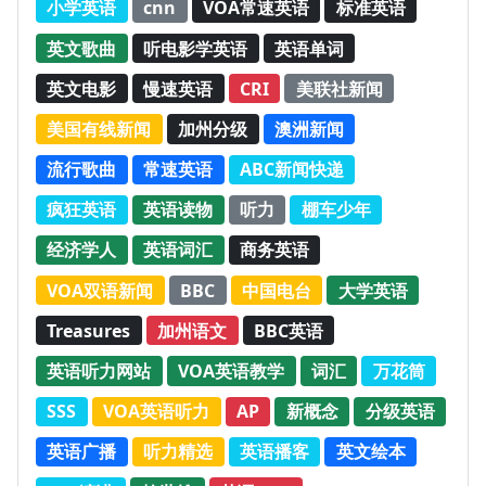
小学英语
cnn
VOA常速英语
标准英语
英文歌曲
听电影学英语
英语单词
英文电影
慢速英语
CRI
美联社新闻
美国有线新闻
加州分级
澳洲新闻
流行歌曲
常速英语
ABC新闻快递
疯狂英语
英语读物
听力
棚车少年
经济学人
英语词汇
商务英语
VOA双语新闻
BBC
中国电台
大学英语
Treasures
加州语文
BBC英语
英语听力网站
VOA英语教学
词汇
万花筒
SSS
VOA英语听力
AP
新概念
分级英语
英语广播
听力精选
英语播客
英文绘本