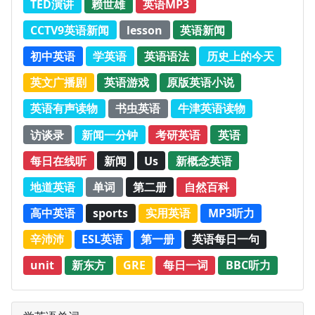
TED演讲
赖世雄
英语MP3
CCTV9英语新闻
lesson
英语新闻
初中英语
学英语
英语语法
历史上的今天
英文广播剧
英语游戏
原版英语小说
英语有声读物
书虫英语
牛津英语读物
访谈录
新闻一分钟
考研英语
英语
每日在线听
新闻
Us
新概念英语
地道英语
单词
第二册
自然百科
高中英语
sports
实用英语
MP3听力
辛沛沛
ESL英语
第一册
英语每日一句
unit
新东方
GRE
每日一词
BBC听力