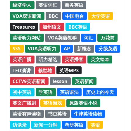
经济学人
英语词汇
商务英语
VOA双语新闻
BBC
中国电台
大学英语
Treasures
加州语文
BBC英语
英语听力网站
VOA英语教学
词汇
万花筒
SSS
VOA英语听力
AP
新概念
分级英语
英语广播
听力精选
英语播客
英文绘本
TED演讲
赖世雄
英语MP3
CCTV9英语新闻
lesson
英语新闻
初中英语
学英语
英语语法
历史上的今天
英文广播剧
英语游戏
原版英语小说
英语有声读物
书虫英语
牛津英语读物
访谈录
新闻一分钟
考研英语
英语