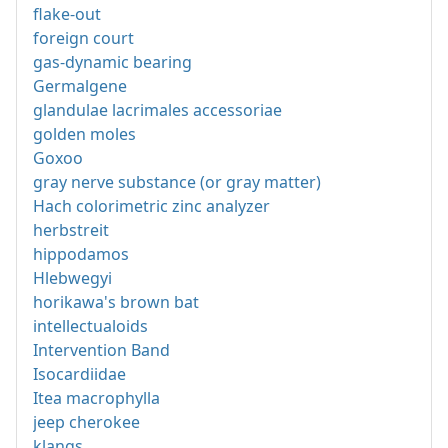
flake-out
foreign court
gas-dynamic bearing
Germalgene
glandulae lacrimales accessoriae
golden moles
Goxoo
gray nerve substance (or gray matter)
Hach colorimetric zinc analyzer
herbstreit
hippodamos
Hlebwegyi
horikawa's brown bat
intellectualoids
Intervention Band
Isocardiidae
Itea macrophylla
jeep cherokee
klangs