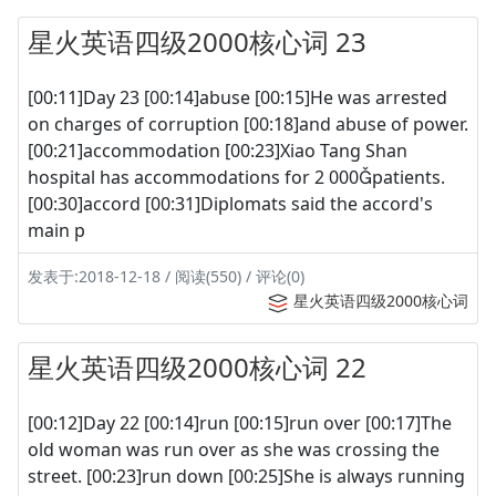
星火英语四级2000核心词 23
[00:11]Day 23 [00:14]abuse [00:15]He was arrested
on charges of corruption [00:18]and abuse of power.
[00:21]accommodation [00:23]Xiao Tang Shan
hospital has accommodations for 2 000patients.
[00:30]accord [00:31]Diplomats said the accord's
main p
发表于:2018-12-18 / 阅读(550) / 评论(0)
星火英语四级2000核心词
星火英语四级2000核心词 22
[00:12]Day 22 [00:14]run [00:15]run over [00:17]The
old woman was run over as she was crossing the
street. [00:23]run down [00:25]She is always running