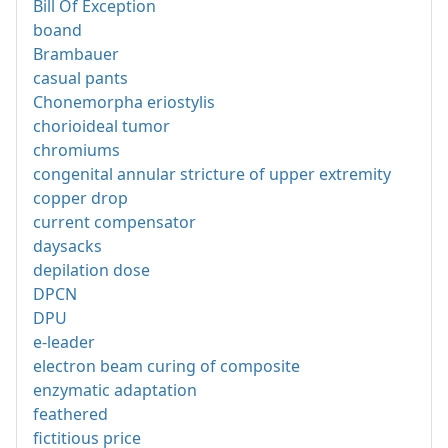
Bill Of Exception
boand
Brambauer
casual pants
Chonemorpha eriostylis
chorioideal tumor
chromiums
congenital annular stricture of upper extremity
copper drop
current compensator
daysacks
depilation dose
DPCN
DPU
e-leader
electron beam curing of composite
enzymatic adaptation
feathered
fictitious price