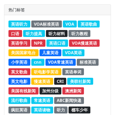
热门标签
英语听力
VOA标准英语
VOA
英语歌曲
口语
听力提高
听力材料
听力教程
英语学习
NPR
英语口语
VOA慢速英语
美国国家电台
儿童英语
VOA英语
小学英语
cnn
VOA常速英语
标准英语
英文歌曲
听电影学英语
英语单词
英文电影
慢速英语
CRI
美联社新闻
美国有线新闻
加州分级
澳洲新闻
流行歌曲
常速英语
ABC新闻快递
疯狂英语
英语读物
听力
棚车少年