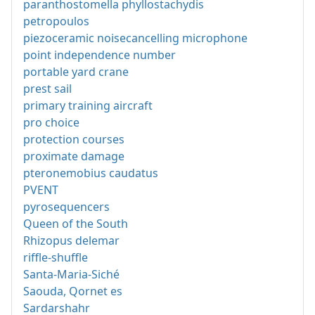
paranthostomella phyllostachydis
petropoulos
piezoceramic noisecancelling microphone
point independence number
portable yard crane
prest sail
primary training aircraft
pro choice
protection courses
proximate damage
pteronemobius caudatus
PVENT
pyrosequencers
Queen of the South
Rhizopus delemar
riffle-shuffle
Santa-Maria-Siché
Saouda, Qornet es
Sardarshahr