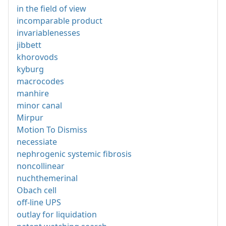
in the field of view
incomparable product
invariablenesses
jibbett
khorovods
kyburg
macrocodes
manhire
minor canal
Mirpur
Motion To Dismiss
necessiate
nephrogenic systemic fibrosis
noncollinear
nuchthemerinal
Obach cell
off-line UPS
outlay for liquidation