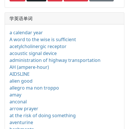
学英语单词
a calendar year
A word to the wise is sufficient
acetylcholinergic receptor
acoustic signal device
administration of highway transportation
AH (ampere-hour)
AIDSLINE
alien good
allegro ma non troppo
amay
anconal
arrow prayer
at the risk of doing something
aventurine