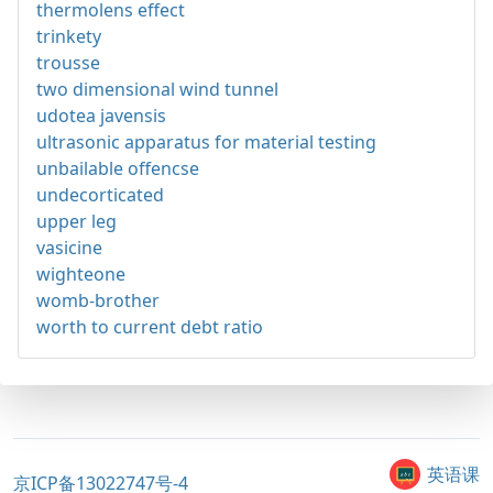
thermolens effect
trinkety
trousse
two dimensional wind tunnel
udotea javensis
ultrasonic apparatus for material testing
unbailable offencse
undecorticated
upper leg
vasicine
wighteone
womb-brother
worth to current debt ratio
英语课
京ICP备13022747号-4