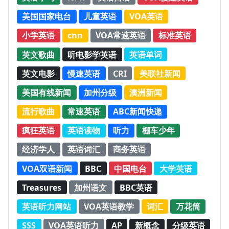
美国国家电台
儿童英语
VOA英语
小学英语
cnn
VOA常速英语
标准英语
英文歌曲
听电影学英语
英语单词
英文电影
慢速英语
CRI
美联社新闻
美国有线新闻
加州分级
澳洲新闻
流行歌曲
常速英语
ABC新闻快递
疯狂英语
英语读物
听力
棚车少年
经济学人
英语词汇
商务英语
VOA双语新闻
BBC
中国电台
大学英语
Treasures
加州语文
BBC英语
英语听力网站
VOA英语教学
词汇
万花筒
SSS
VOA英语听力
AP
新概念
分级英语