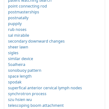
patent watching search
point connecting rod
postmasterships
postnatally
puppily
rub noses
sal mirabile
secondary downward changes
sheer lawn
sigles
similar device
Soalheira
sonobuoy pattern
space length
spodak
superfical anterior cervical lymph nodes
synchrotron process
szu hsien wu
telescoping boom attachment