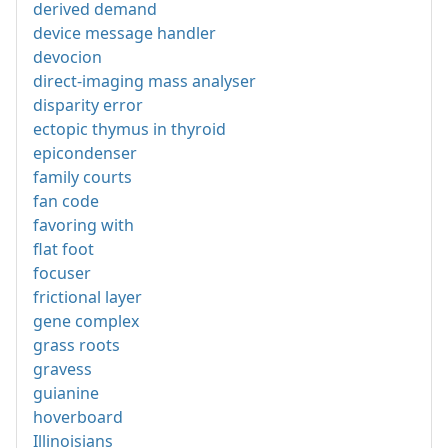
derived demand
device message handler
devocion
direct-imaging mass analyser
disparity error
ectopic thymus in thyroid
epicondenser
family courts
fan code
favoring with
flat foot
focuser
frictional layer
gene complex
grass roots
gravess
guianine
hoverboard
Illinoisians