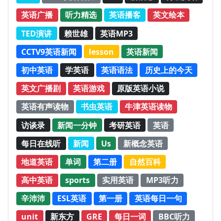
英语广播
听力精选
英语播客
英文绘本
TED演讲
赖世雄
英语MP3
CCTV9英语新闻
lesson
英语新闻
初中英语
学英语
英语语法
历史上的今天
英文广播剧
英语游戏
原版英语小说
英语有声读物
书虫英语
牛津英语读物
访谈录
新闻一分钟
考研英语
英语
每日在线听
新闻
Us
新概念英语
地道英语
单词
第二册
自然百科
高中英语
sports
实用英语
MP3听力
辛沛沛
ESL英语
第一册
英语每日一句
unit
新东方
GRE
每日一词
BBC听力