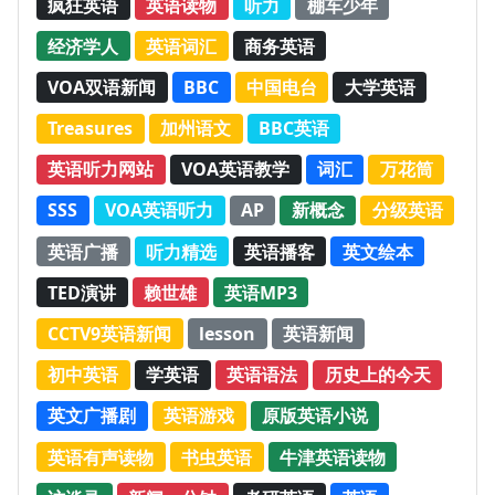
疯狂英语
英语读物
听力
棚车少年
经济学人
英语词汇
商务英语
VOA双语新闻
BBC
中国电台
大学英语
Treasures
加州语文
BBC英语
英语听力网站
VOA英语教学
词汇
万花筒
SSS
VOA英语听力
AP
新概念
分级英语
英语广播
听力精选
英语播客
英文绘本
TED演讲
赖世雄
英语MP3
CCTV9英语新闻
lesson
英语新闻
初中英语
学英语
英语语法
历史上的今天
英文广播剧
英语游戏
原版英语小说
英语有声读物
书虫英语
牛津英语读物