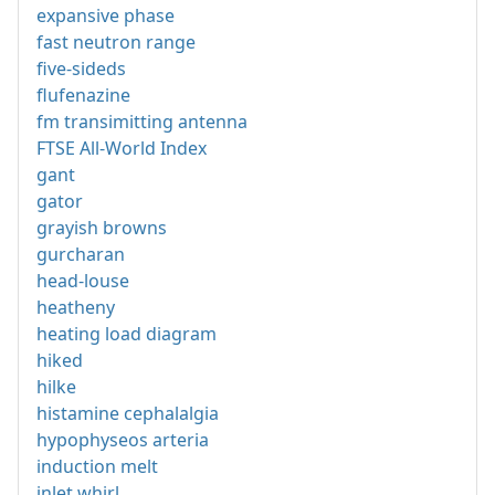
expansive phase
fast neutron range
five-sideds
flufenazine
fm transimitting antenna
FTSE All-World Index
gant
gator
grayish browns
gurcharan
head-louse
heatheny
heating load diagram
hiked
hilke
histamine cephalalgia
hypophyseos arteria
induction melt
inlet whirl