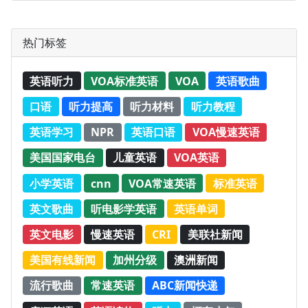
热门标签
英语听力
VOA标准英语
VOA
英语歌曲
口语
听力提高
听力材料
听力教程
英语学习
NPR
英语口语
VOA慢速英语
美国国家电台
儿童英语
VOA英语
小学英语
cnn
VOA常速英语
标准英语
英文歌曲
听电影学英语
英语单词
英文电影
慢速英语
CRI
美联社新闻
美国有线新闻
加州分级
澳洲新闻
流行歌曲
常速英语
ABC新闻快递