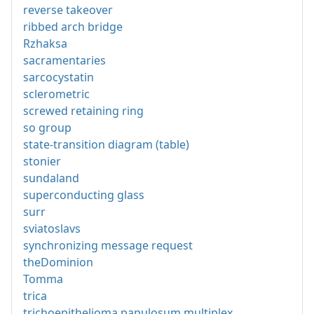
reverse takeover
ribbed arch bridge
Rzhaksa
sacramentaries
sarcocystatin
sclerometric
screwed retaining ring
so group
state-transition diagram (table)
stonier
sundaland
superconducting glass
surr
sviatoslavs
synchronizing message request
theDominion
Tomma
trica
trichoepithelioma papulosum multiplex