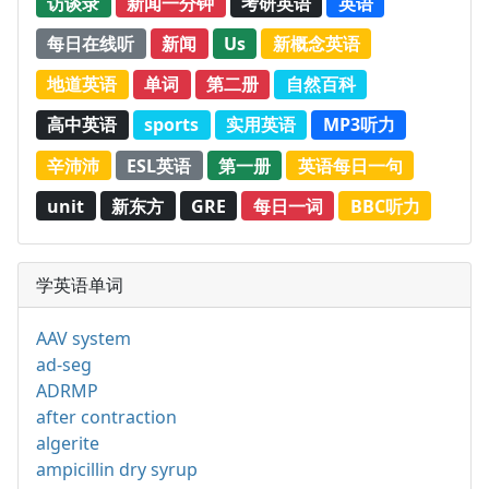
访谈录
新闻一分钟
考研英语
英语
每日在线听
新闻
Us
新概念英语
地道英语
单词
第二册
自然百科
高中英语
sports
实用英语
MP3听力
辛沛沛
ESL英语
第一册
英语每日一句
unit
新东方
GRE
每日一词
BBC听力
学英语单词
AAV system
ad-seg
ADRMP
after contraction
algerite
ampicillin dry syrup