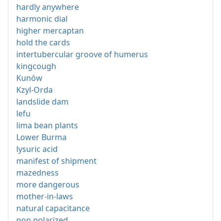
hardly anywhere
harmonic dial
higher mercaptan
hold the cards
intertubercular groove of humerus
kingcough
Kunów
Kzyl-Orda
landslide dam
lefu
lima bean plants
Lower Burma
lysuric acid
manifest of shipment
mazedness
more dangerous
mother-in-laws
natural capacitance
non polarized