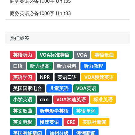
商务英语必备1000字 Unit35
商务英语必备1000字 Unit33
热门标签
英语听力
VOA标准英语
VOA
英语歌曲
口语
听力提高
听力材料
听力教程
英语学习
NPR
英语口语
VOA慢速英语
美国国家电台
儿童英语
VOA英语
小学英语
cnn
VOA常速英语
标准英语
英文歌曲
听电影学英语
英语单词
英文电影
慢速英语
CRI
美联社新闻
美国有线新闻
加州分级
澳洲新闻