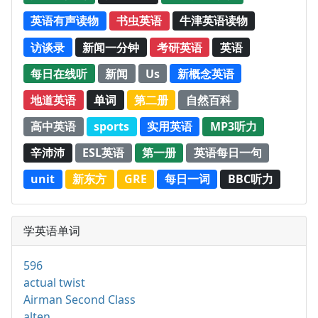
英语有声读物
书虫英语
牛津英语读物
访谈录
新闻一分钟
考研英语
英语
每日在线听
新闻
Us
新概念英语
地道英语
单词
第二册
自然百科
高中英语
sports
实用英语
MP3听力
辛沛沛
ESL英语
第一册
英语每日一句
unit
新东方
GRE
每日一词
BBC听力
学英语单词
596
actual twist
Airman Second Class
alten