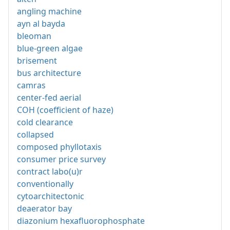
angling machine
ayn al bayda
bleoman
blue-green algae
brisement
bus architecture
camras
center-fed aerial
COH (coefficient of haze)
cold clearance
collapsed
composed phyllotaxis
consumer price survey
contract labo(u)r
conventionally
cytoarchitectonic
deaerator bay
diazonium hexafluorophosphate