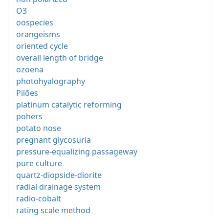
O3
oospecies
orangeisms
oriented cycle
overall length of bridge
ozoena
photohyalography
Pilões
platinum catalytic reforming
pohers
potato nose
pregnant glycosuria
pressure-equalizing passageway
pure culture
quartz-diopside-diorite
radial drainage system
radio-cobalt
rating scale method