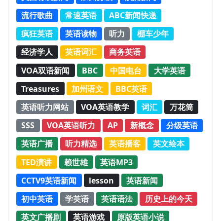
流行歌曲
常速英语
ABC新闻快递
疯狂英语
英语读物
听力
棚车少年
经济学人
英语词汇
商务英语
VOA双语新闻
BBC
中国电台
大学英语
Treasures
加州语文
BBC英语
英语听力网站
VOA英语教学
词汇
万花筒
SSS
VOA英语听力
AP
新概念
分级英语
英语广播
听力精选
英语播客
英文绘本
TED演讲
赖世雄
英语MP3
CCTV9英语新闻
lesson
英语新闻
初中英语
学英语
英语语法
历史上的今天
英文广播剧
英语游戏
原版英语小说