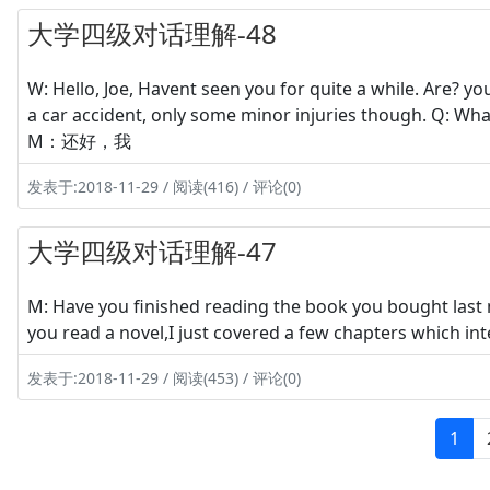
大学四级对话理解-48
W: Hello, Joe, Havent seen you for quite a while. Are? yo
a car accident, only some minor injuries thoug
M：还好，我
发表于:2018-11-29 / 阅读(416) / 评论(0)
大学四级对话理解-47
M: Have you finished reading the book you bought last 
you read a novel,I just covered a few chapters which i
发表于:2018-11-29 / 阅读(453) / 评论(0)
1