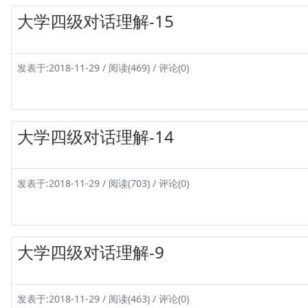
大学四级对话理解-15
发表于:2018-11-29 / 阅读(469) / 评论(0)
大学四级对话理解-14
发表于:2018-11-29 / 阅读(703) / 评论(0)
大学四级对话理解-9
发表于:2018-11-29 / 阅读(463) / 评论(0)