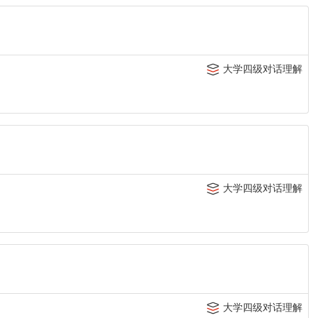
大学四级对话理解
大学四级对话理解
大学四级对话理解