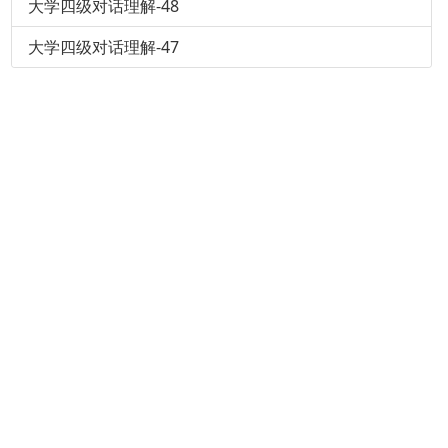
大学四级对话理解-48
大学四级对话理解-47