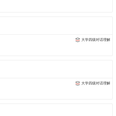
大学四级对话理解
大学四级对话理解