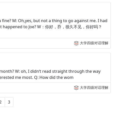
u fine? M: Oh,yes, but not a thing to go against me. I had
h. Q: What happened to Joe? W：你好，乔，很久不见，你好吗？
大学四级对话理解
month? W: oh, I didn‘t read straight through the way
nterested me most. Q: How did the wom
大学四级对话理解
2
3