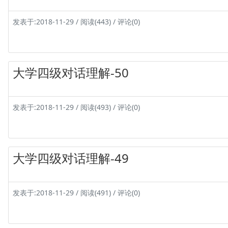
发表于:2018-11-29 / 阅读(443) / 评论(0)
大学四级对话理解-50
发表于:2018-11-29 / 阅读(493) / 评论(0)
大学四级对话理解-49
发表于:2018-11-29 / 阅读(491) / 评论(0)