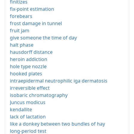
finitizes
fix-point estimation
forebears
frost damage in tunnel
fruit jam
give someone the time of day
halt phase
hausdorff distance
heroin addiction
hole type nozzle
hooked plates
intraepidermal neutrophilic iga dermatosis
irreversible effect
isobaric chromatography
Juncus modicus
kendallite
lack of lactation
like a donkey between two bundles of hay
long-period test