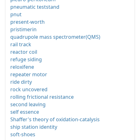
pneumatic teststand
pnut
present-worth
pristimerin
quadrupole mass spectrometer(QMS)
rail track
reactor coil
refuge siding
reloxifene
repeater motor
ride dirty
rock uncovered
rolling frictional resistance
second leaving
self essence
Shaffer's theory of oxidation-catalysis
ship station identity
soft-shoes