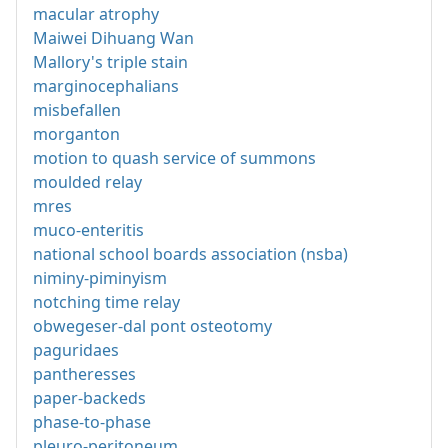
macular atrophy
Maiwei Dihuang Wan
Mallory's triple stain
marginocephalians
misbefallen
morganton
motion to quash service of summons
moulded relay
mres
muco-enteritis
national school boards association (nsba)
niminy-piminyism
notching time relay
obwegeser-dal pont osteotomy
paguridaes
pantheresses
paper-backeds
phase-to-phase
pleuro-peritoneum