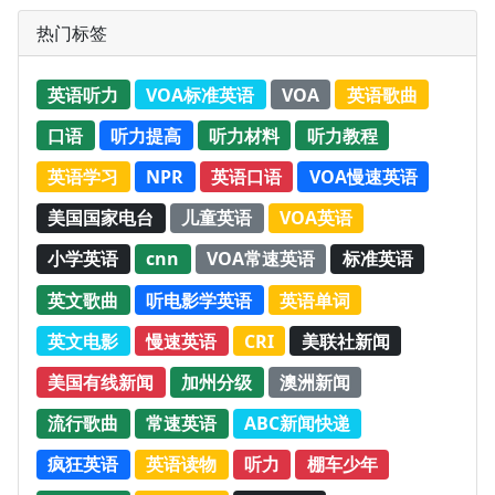
热门标签
英语听力
VOA标准英语
VOA
英语歌曲
口语
听力提高
听力材料
听力教程
英语学习
NPR
英语口语
VOA慢速英语
美国国家电台
儿童英语
VOA英语
小学英语
cnn
VOA常速英语
标准英语
英文歌曲
听电影学英语
英语单词
英文电影
慢速英语
CRI
美联社新闻
美国有线新闻
加州分级
澳洲新闻
流行歌曲
常速英语
ABC新闻快递
疯狂英语
英语读物
听力
棚车少年