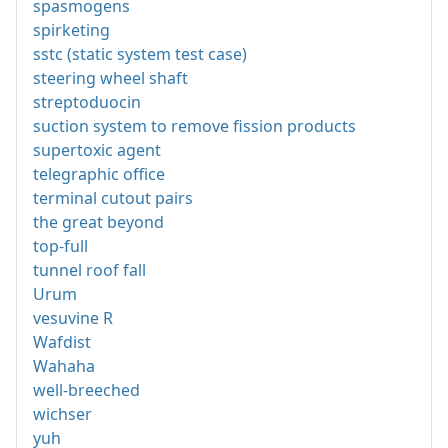
spasmogens
spirketing
sstc (static system test case)
steering wheel shaft
streptoduocin
suction system to remove fission products
supertoxic agent
telegraphic office
terminal cutout pairs
the great beyond
top-full
tunnel roof fall
Urum
vesuvine R
Wafdist
Wahaha
well-breeched
wichser
yuh