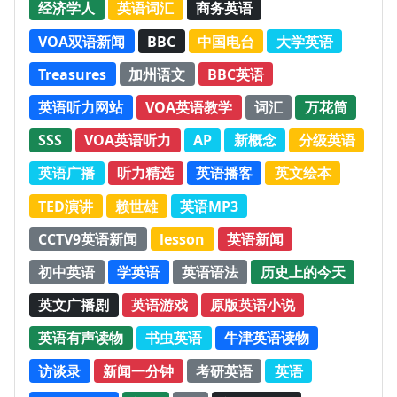
经济学人
英语词汇
商务英语
VOA双语新闻
BBC
中国电台
大学英语
Treasures
加州语文
BBC英语
英语听力网站
VOA英语教学
词汇
万花筒
SSS
VOA英语听力
AP
新概念
分级英语
英语广播
听力精选
英语播客
英文绘本
TED演讲
赖世雄
英语MP3
CCTV9英语新闻
lesson
英语新闻
初中英语
学英语
英语语法
历史上的今天
英文广播剧
英语游戏
原版英语小说
英语有声读物
书虫英语
牛津英语读物
访谈录
新闻一分钟
考研英语
英语