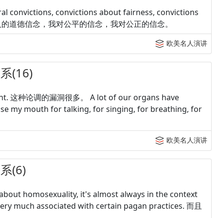
l convictions, convictions about fairness, convictions
基于我个人的道德信念，我对公平的信念，我对公正的信念。
欧美名人演讲
(16)
gument. 这种论调的漏洞很多。 A lot of our organs have
outh for talking, for singing, for breathing, for
欧美名人演讲
(6)
 about homosexuality, it's almost always in the context
very much associated with certain pagan practices. 而且