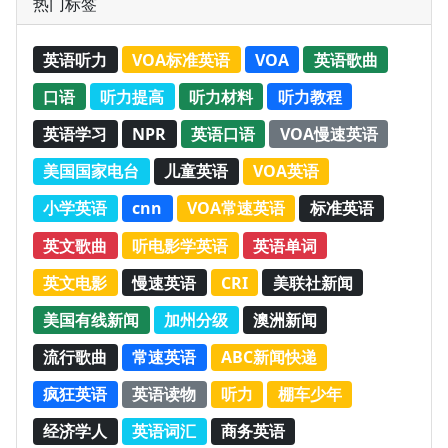
热门标签
英语听力
VOA标准英语
VOA
英语歌曲
口语
听力提高
听力材料
听力教程
英语学习
NPR
英语口语
VOA慢速英语
美国国家电台
儿童英语
VOA英语
小学英语
cnn
VOA常速英语
标准英语
英文歌曲
听电影学英语
英语单词
英文电影
慢速英语
CRI
美联社新闻
美国有线新闻
加州分级
澳洲新闻
流行歌曲
常速英语
ABC新闻快递
疯狂英语
英语读物
听力
棚车少年
经济学人
英语词汇
商务英语