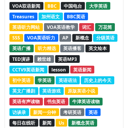
VOA双语新闻
BBC
中国电台
大学英语
Treasures
加州语文
BBC英语
英语听力网站
VOA英语教学
词汇
万花筒
SSS
VOA英语听力
AP
新概念
分级英语
英语广播
听力精选
英语播客
英文绘本
TED演讲
赖世雄
英语MP3
CCTV9英语新闻
lesson
英语新闻
初中英语
学英语
英语语法
历史上的今天
英文广播剧
英语游戏
原版英语小说
英语有声读物
书虫英语
牛津英语读物
访谈录
新闻一分钟
考研英语
英语
每日在线听
新闻
Us
新概念英语