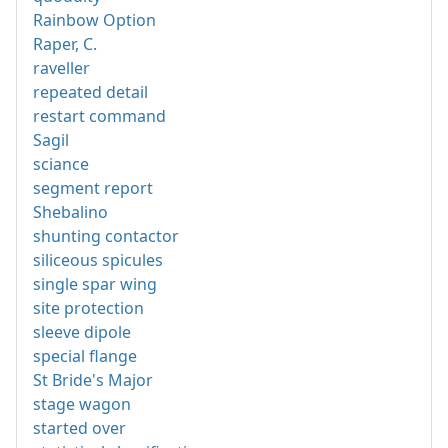
Rainbow Option
Raper, C.
raveller
repeated detail
restart command
Sagil
sciance
segment report
Shebalino
shunting contactor
siliceous spicules
single spar wing
site protection
sleeve dipole
special flange
St Bride's Major
stage wagon
started over