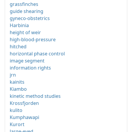
grassfinches
guide shearing
gyneco-obstetrics
Harbinia
height of weir
high-blood-pressure
hitched
horizontal phase control
image segment
information rights
jrn
kainits
Kiambo
kinetic method studies
Krossfjorden
kulito
Kumphawapi
Kurort
large-eyed