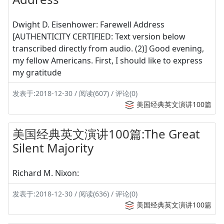
Dwight D. Eisenhower: Farewell Address
[AUTHENTICITY CERTIFIED: Text version below
transcribed directly from audio. (2)] Good evening,
my fellow Americans. First, I should like to express
my gratitude
发表于:2018-12-30 / 阅读(607) / 评论(0)
美国经典英文演讲100篇
美国经典英文演讲100篇:The Great
Silent Majority
Richard M. Nixon:
发表于:2018-12-30 / 阅读(636) / 评论(0)
美国经典英文演讲100篇