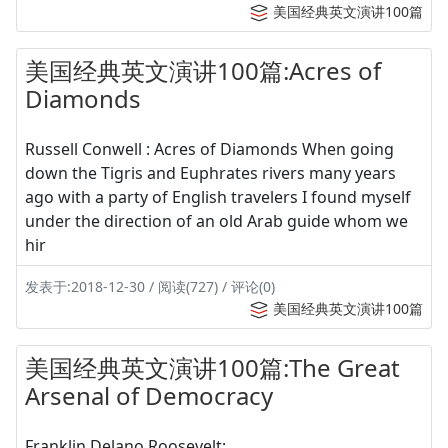
美国经典英文演讲100篇
美国经典英文演讲100篇:Acres of
Diamonds
Russell Conwell : Acres of Diamonds When going
down the Tigris and Euphrates rivers many years
ago with a party of English travelers I found myself
under the direction of an old Arab guide whom we
hir
发表于:2018-12-30 / 阅读(727) / 评论(0)
美国经典英文演讲100篇
美国经典英文演讲100篇:The Great
Arsenal of Democracy
Franklin Delano Roosevelt: