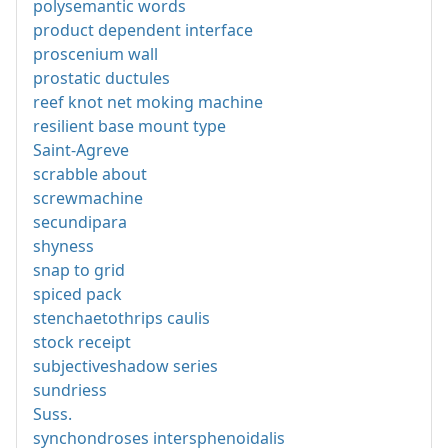
polysemantic words
product dependent interface
proscenium wall
prostatic ductules
reef knot net moking machine
resilient base mount type
Saint-Agreve
scrabble about
screwmachine
secundipara
shyness
snap to grid
spiced pack
stenchaetothrips caulis
stock receipt
subjectiveshadow series
sundriess
Suss.
synchondroses intersphenoidalis