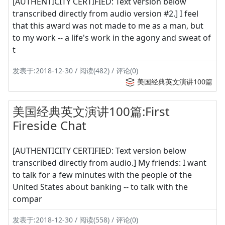
[AUTHENTICITY CERTIFIED: Text version below
transcribed directly from audio version #2.] I feel
that this award was not made to me as a man, but
to my work -- a life's work in the agony and sweat of
t
发表于:2018-12-30 / 阅读(482) / 评论(0)
美国经典英文演讲100篇
美国经典英文演讲100篇:First
Fireside Chat
[AUTHENTICITY CERTIFIED: Text version below
transcribed directly from audio.] My friends: I want
to talk for a few minutes with the people of the
United States about banking -- to talk with the
compar
发表于:2018-12-30 / 阅读(558) / 评论(0)