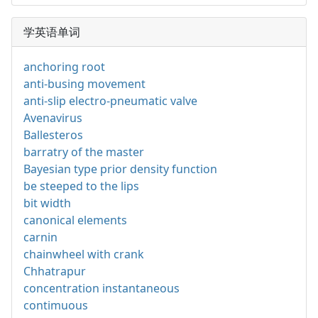
学英语单词
anchoring root
anti-busing movement
anti-slip electro-pneumatic valve
Avenavirus
Ballesteros
barratry of the master
Bayesian type prior density function
be steeped to the lips
bit width
canonical elements
carnin
chainwheel with crank
Chhatrapur
concentration instantaneous
contimuous