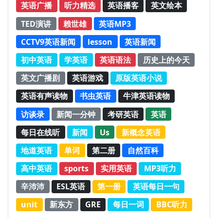
英语广播
听力精选
英语播客
英文绘本
TED演讲
赖世雄
英语MP3
CCTV9英语新闻
lesson
英语新闻
初中英语
学英语
英语语法
历史上的今天
英文广播剧
英语游戏
原版英语小说
英语有声读物
书虫英语
牛津英语读物
访谈录
新闻一分钟
考研英语
英语
每日在线听
新闻
Us
新概念英语
地道英语
单词
第二册
自然百科
高中英语
sports
实用英语
MP3听力
辛沛沛
ESL英语
第一册
英语每日一句
unit
新东方
GRE
每日一词
BBC听力