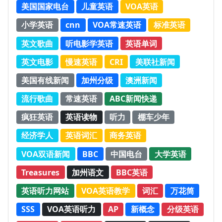
美国国家电台
儿童英语
VOA英语
小学英语
cnn
VOA常速英语
标准英语
英文歌曲
听电影学英语
英语单词
英文电影
慢速英语
CRI
美联社新闻
美国有线新闻
加州分级
澳洲新闻
流行歌曲
常速英语
ABC新闻快递
疯狂英语
英语读物
听力
棚车少年
经济学人
英语词汇
商务英语
VOA双语新闻
BBC
中国电台
大学英语
Treasures
加州语文
BBC英语
英语听力网站
VOA英语教学
词汇
万花筒
SSS
VOA英语听力
AP
新概念
分级英语