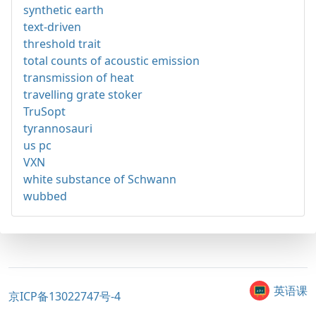
synthetic earth
text-driven
threshold trait
total counts of acoustic emission
transmission of heat
travelling grate stoker
TruSopt
tyrannosauri
us pc
VXN
white substance of Schwann
wubbed
英语课
京ICP备13022747号-4