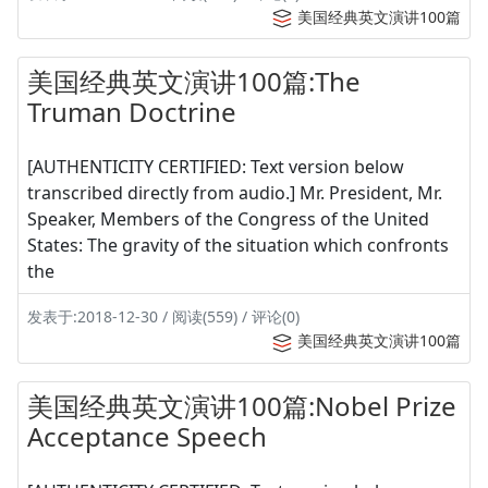
美国经典英文演讲100篇
美国经典英文演讲100篇:The
Truman Doctrine
[AUTHENTICITY CERTIFIED: Text version below
transcribed directly from audio.] Mr. President, Mr.
Speaker, Members of the Congress of the United
States: The gravity of the situation which confronts
the
发表于:2018-12-30 / 阅读(559) / 评论(0)
美国经典英文演讲100篇
美国经典英文演讲100篇:Nobel Prize
Acceptance Speech