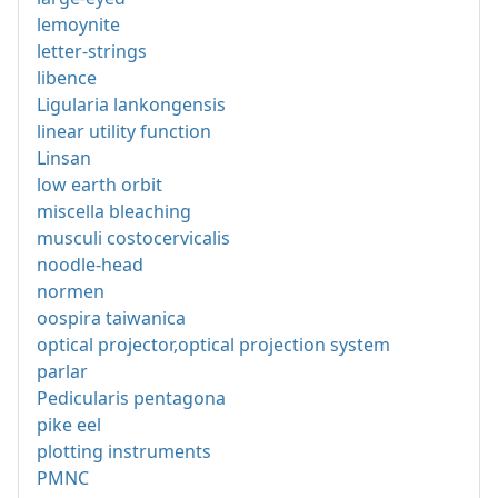
lemoynite
letter-strings
libence
Ligularia lankongensis
linear utility function
Linsan
low earth orbit
miscella bleaching
musculi costocervicalis
noodle-head
normen
oospira taiwanica
optical projector,optical projection system
parlar
Pedicularis pentagona
pike eel
plotting instruments
PMNC