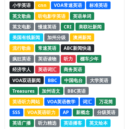
小学英语
cnn
VOA常速英语
标准英语
英文歌曲
听电影学英语
英语单词
英文电影
慢速英语
CRI
美联社新闻
美国有线新闻
加州分级
澳洲新闻
流行歌曲
常速英语
ABC新闻快递
疯狂英语
英语读物
听力
棚车少年
经济学人
英语词汇
商务英语
VOA双语新闻
BBC
中国电台
大学英语
Treasures
加州语文
BBC英语
英语听力网站
VOA英语教学
词汇
万花筒
SSS
VOA英语听力
AP
新概念
分级英语
英语广播
听力精选
英语播客
英文绘本