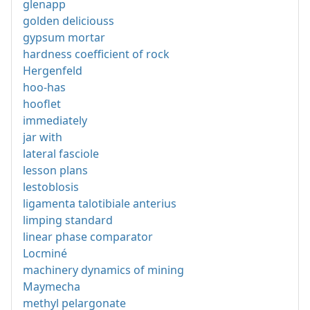
glenapp
golden deliciouss
gypsum mortar
hardness coefficient of rock
Hergenfeld
hoo-has
hooflet
immediately
jar with
lateral fasciole
lesson plans
lestoblosis
ligamenta talotibiale anterius
limping standard
linear phase comparator
Locminé
machinery dynamics of mining
Maymecha
methyl pelargonate