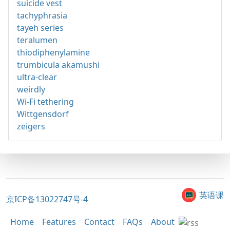
suicide vest
tachyphrasia
tayeh series
teralumen
thiodiphenylamine
trumbicula akamushi
ultra-clear
weirdly
Wi-Fi tethering
Wittgensdorf
zeigers
英语课
京ICP备13022747号-4
Home
Features
Contact
FAQs
About