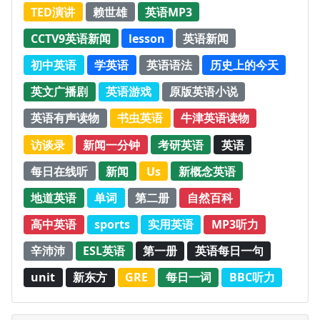
TED演讲
赖世雄
英语MP3
CCTV9英语新闻
lesson
英语新闻
初中英语
学英语
英语语法
历史上的今天
英文广播剧
英语游戏
原版英语小说
英语有声读物
书虫英语
牛津英语读物
访谈录
新闻一分钟
考研英语
英语
每日在线听
新闻
Us
新概念英语
地道英语
单词
第二册
自然百科
高中英语
sports
实用英语
MP3听力
辛沛沛
ESL英语
第一册
英语每日一句
unit
新东方
GRE
每日一词
BBC听力