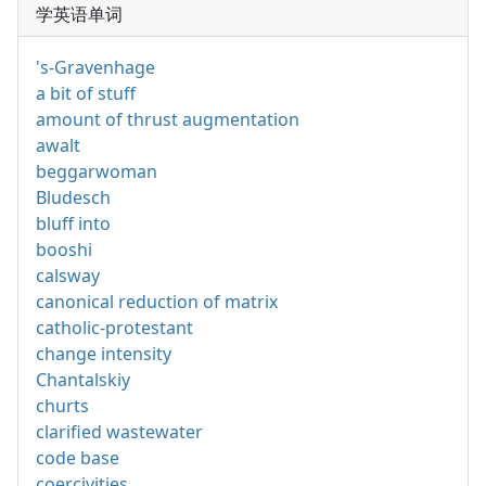
学英语单词
's-Gravenhage
a bit of stuff
amount of thrust augmentation
awalt
beggarwoman
Bludesch
bluff into
booshi
calsway
canonical reduction of matrix
catholic-protestant
change intensity
Chantalskiy
churts
clarified wastewater
code base
coercivities