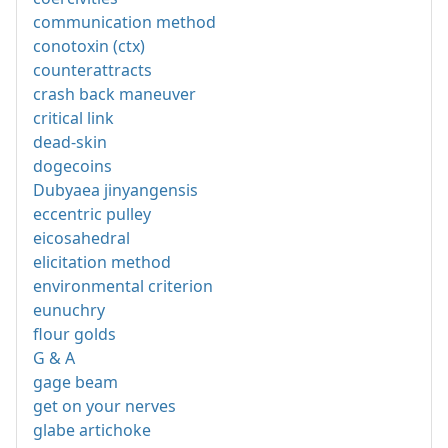
communication method
conotoxin (ctx)
counterattracts
crash back maneuver
critical link
dead-skin
dogecoins
Dubyaea jinyangensis
eccentric pulley
eicosahedral
elicitation method
environmental criterion
eunuchry
flour golds
G & A
gage beam
get on your nerves
glabe artichoke