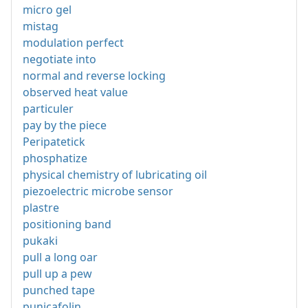
micro gel
mistag
modulation perfect
negotiate into
normal and reverse locking
observed heat value
particuler
pay by the piece
Peripatetick
phosphatize
physical chemistry of lubricating oil
piezoelectric microbe sensor
plastre
positioning band
pukaki
pull a long oar
pull up a pew
punched tape
punicafolin