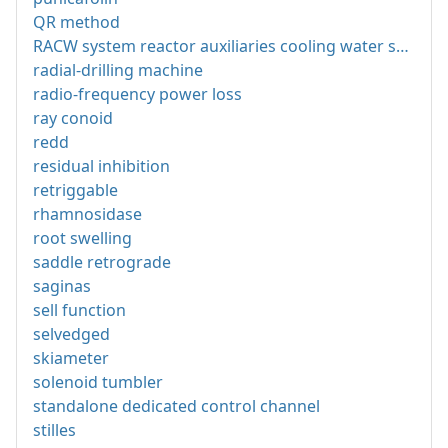
QR method
RACW system reactor auxiliaries cooling water system
radial-drilling machine
radio-frequency power loss
ray conoid
redd
residual inhibition
retriggable
rhamnosidase
root swelling
saddle retrograde
saginas
sell function
selvedged
skiameter
solenoid tumbler
standalone dedicated control channel
stilles