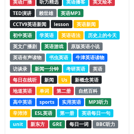
英语广播
听力精选
英语播客
英文绘本
TED演讲
赖世雄
英语MP3
CCTV9英语新闻
lesson
英语新闻
初中英语
学英语
英语语法
历史上的今天
英文广播剧
英语游戏
原版英语小说
英语有声读物
书虫英语
牛津英语读物
访谈录
新闻一分钟
考研英语
英语
每日在线听
新闻
Us
新概念英语
地道英语
单词
第二册
自然百科
高中英语
sports
实用英语
MP3听力
辛沛沛
ESL英语
第一册
英语每日一句
unit
新东方
GRE
每日一词
BBC听力