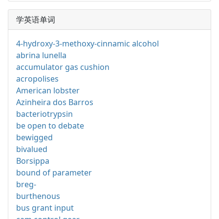
学英语单词
4-hydroxy-3-methoxy-cinnamic alcohol
abrina lunella
accumulator gas cushion
acropolises
American lobster
Azinheira dos Barros
bacteriotrypsin
be open to debate
bewigged
bivalued
Borsippa
bound of parameter
breg-
burthenous
bus grant input