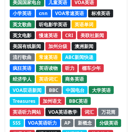
美国国家电台
儿童英语
VOA英语
小学英语
cnn
VOA常速英语
标准英语
英文歌曲
听电影学英语
英语单词
英文电影
慢速英语
CRI
美联社新闻
美国有线新闻
加州分级
澳洲新闻
流行歌曲
常速英语
ABC新闻快递
疯狂英语
英语读物
听力
棚车少年
经济学人
英语词汇
商务英语
VOA双语新闻
BBC
中国电台
大学英语
Treasures
加州语文
BBC英语
英语听力网站
VOA英语教学
词汇
万花筒
SSS
VOA英语听力
AP
新概念
分级英语