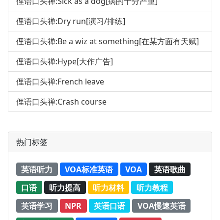
俚语口头禅:Sick as a dog[病的十分严重]
俚语口头禅:Dry run[演习/排练]
俚语口头禅:Be a wiz at something[在某方面有天赋]
俚语口头禅:Hype[大作广告]
俚语口头禅:French leave
俚语口头禅:Crash course
热门标签
英语听力
VOA标准英语
VOA
英语歌曲
口语
听力提高
听力材料
听力教程
英语学习
NPR
英语口语
VOA慢速英语