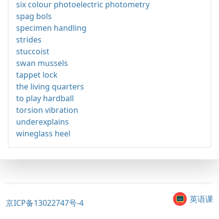
six colour photoelectric photometry
spag bols
specimen handling
strides
stuccoist
swan mussels
tappet lock
the living quarters
to play hardball
torsion vibration
underexplains
wineglass heel
英语课
京ICP备13022747号-4