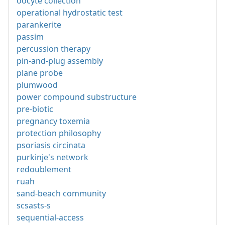
oocyte collection
operational hydrostatic test
parankerite
passim
percussion therapy
pin-and-plug assembly
plane probe
plumwood
power compound substructure
pre-biotic
pregnancy toxemia
protection philosophy
psoriasis circinata
purkinje's network
redoublement
ruah
sand-beach community
scsasts-s
sequential-access