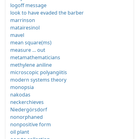
logoff message
look to have evaded the barber
marrinson
matairesinol
mavel
mean square(ms)
measure ... out
metamathematicians
methylene aniline
microscopic polyangiitis
modern systems theory
monopsia
nakodas
neckerchieves
Niedergörsdorf
nonorphaned
nonpositive form
oil plant