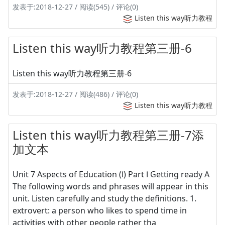
发表于:2018-12-27 / 阅读(545) / 评论(0)
Listen this way听力教程
Listen this way听力教程第三册-6
Listen this way听力教程第三册-6
发表于:2018-12-27 / 阅读(486) / 评论(0)
Listen this way听力教程
Listen this way听力教程第三册-7添
加文本
Unit 7 Aspects of Education (Ⅰ) Part Ⅰ Getting ready A
The following words and phrases will appear in this
unit. Listen carefully and study the definitions. 1.
extrovert: a person who likes to spend time in
activities with other people rather tha