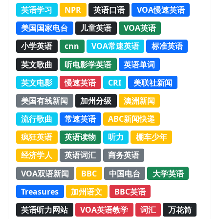
英语学习
NPR
英语口语
VOA慢速英语
美国国家电台
儿童英语
VOA英语
小学英语
cnn
VOA常速英语
标准英语
英文歌曲
听电影学英语
英语单词
英文电影
慢速英语
CRI
美联社新闻
美国有线新闻
加州分级
澳洲新闻
流行歌曲
常速英语
ABC新闻快递
疯狂英语
英语读物
听力
棚车少年
经济学人
英语词汇
商务英语
VOA双语新闻
BBC
中国电台
大学英语
Treasures
加州语文
BBC英语
英语听力网站
VOA英语教学
词汇
万花筒