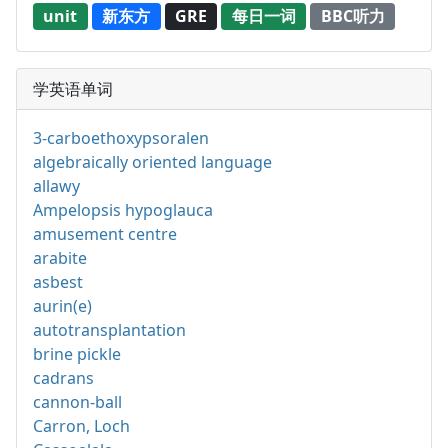
unit
新东方
GRE
每日一词
BBC听力
学英语单词
3-carboethoxypsoralen
algebraically oriented language
allawy
Ampelopsis hypoglauca
amusement centre
arabite
asbest
aurin(e)
autotransplantation
brine pickle
cadrans
cannon-ball
Carron, Loch