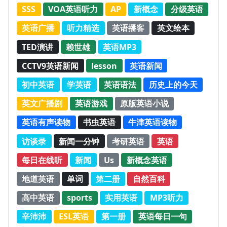
SSS
VOA英语听力
AP
新概念
分级英语
英语广播
听力精选
英语播客
英文绘本
TED演讲
赖世雄
英语MP3
CCTV9英语新闻
lesson
英语新闻
初中英语
学英语
英语语法
历史上的今天
英文广播剧
英语游戏
原版英语小说
英语有声读物
书虫英语
牛津英语读物
访谈录
新闻一分钟
考研英语
英语
每日在线听
新闻
Us
新概念英语
地道英语
单词
第二册
自然百科
高中英语
sports
实用英语
MP3听力
辛沛沛
ESL英语
第一册
英语每日一句