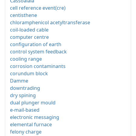
Cassoalala
cell reference event(cre)
centisthene
chloramphenicol acetyltransferase
coil-loaded cable
computer centre
configuration of earth
control system feedback
cooling range
corrosion contaminants
corundum block
Damme
downtrading
dry spining
dual plunger mould
e-mail-based
electronic messaging
elemental furnace
felony charge