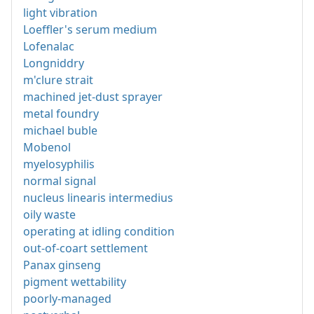
light vibration
Loeffler's serum medium
Lofenalac
Longniddry
m'clure strait
machined jet-dust sprayer
metal foundry
michael buble
Mobenol
myelosyphilis
normal signal
nucleus linearis intermedius
oily waste
operating at idling condition
out-of-coart settlement
Panax ginseng
pigment wettability
poorly-managed