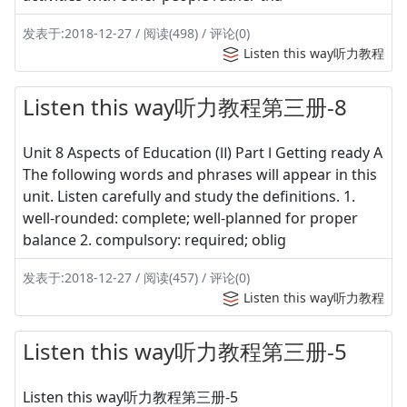
发表于:2018-12-27 / 阅读(498) / 评论(0)
Listen this way听力教程
Listen this way听力教程第三册-8
Unit 8 Aspects of Education (Ⅱ) Part Ⅰ Getting ready A
The following words and phrases will appear in this
unit. Listen carefully and study the definitions. 1.
well-rounded: complete; well-planned for proper
balance 2. compulsory: required; oblig
发表于:2018-12-27 / 阅读(457) / 评论(0)
Listen this way听力教程
Listen this way听力教程第三册-5
Listen this way听力教程第三册-5