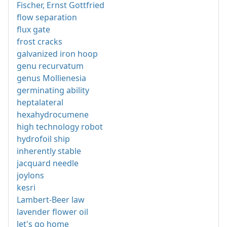
Fischer, Ernst Gottfried
flow separation
flux gate
frost cracks
galvanized iron hoop
genu recurvatum
genus Mollienesia
germinating ability
heptalateral
hexahydrocumene
high technology robot
hydrofoil ship
inherently stable
jacquard needle
joylons
kesri
Lambert-Beer law
lavender flower oil
let's go home