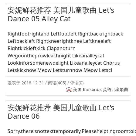
安妮鲜花推荐 美国儿童歌曲 Let's
Dance 05 Alley Cat
Rightfootrightand Leftfootleft Rightbackrightback
Leftbackleft Rightkneerightknee Leftkneeleft
Rightkickleftkick Clapandturn
Wegoontheprowleachnight Likeanalleycat
Lookinforsomenewdelight Likeanalleycat Chorus
Letskicknow Meow Letsturnnow Meow Letscl
发表于:2018-12-31 / 阅读(405) / 评论(0)
美国 Kidsongs 英语儿童歌曲
安妮鲜花推荐 美国儿童歌曲 Let's
Dance 06
Sorry,thereisnottexttemporarily,Pleasehelptingroomtolo