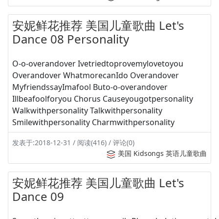
安妮鲜花推荐 美国儿童歌曲 Let's
Dance 08 Personality
O-o-overandover Ivetriedtoprovemylovetoyou
Overandover WhatmorecanIdo Overandover
MyfriendssayImafool Buto-o-overandover
Illbeafoolforyou Chorus Causeyougotpersonality
Walkwithpersonality Talkwithpersonality
Smilewithpersonality Charmwithpersonality
发表于:2018-12-31 / 阅读(416) / 评论(0)
美国 Kidsongs 英语儿童歌曲
安妮鲜花推荐 美国儿童歌曲 Let's
Dance 09