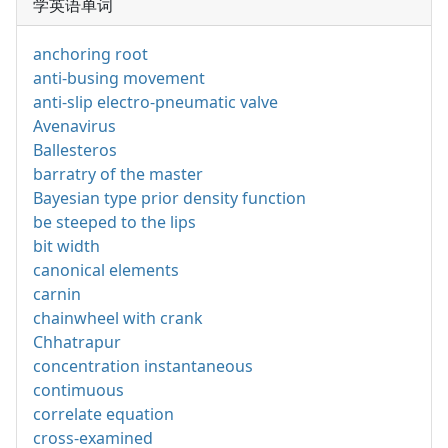
学英语单词
anchoring root
anti-busing movement
anti-slip electro-pneumatic valve
Avenavirus
Ballesteros
barratry of the master
Bayesian type prior density function
be steeped to the lips
bit width
canonical elements
carnin
chainwheel with crank
Chhatrapur
concentration instantaneous
contimuous
correlate equation
cross-examined