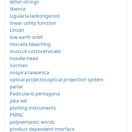
letter-strings
libence
Ligularia lankongensis
linear utility function
Linsan
low earth orbit
miscella bleaching
musculi costocervicalis
noodle-head
normen
oospira taiwanica
optical projector,optical projection system
parlar
Pedicularis pentagona
pike eel
plotting instruments
PMNC
polysemantic words
product dependent interface