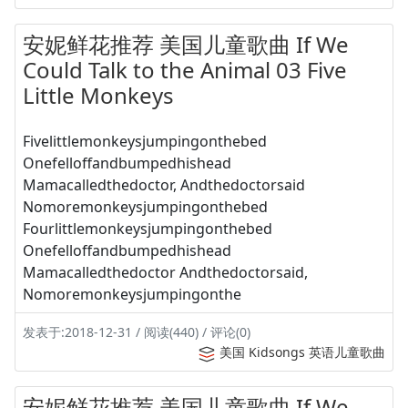
安妮鲜花推荐 美国儿童歌曲 If We
Could Talk to the Animal 03 Five
Little Monkeys
Fivelittlemonkeysjumpingonthebed
Onefelloffandbumpedhishead
Mamacalledthedoctor, Andthedoctorsaid
Nomoremonkeysjumpingonthebed
Fourlittlemonkeysjumpingonthebed
Onefelloffandbumpedhishead
Mamacalledthedoctor Andthedoctorsaid,
Nomoremonkeysjumpingonthe
发表于:2018-12-31 / 阅读(440) / 评论(0)
美国 Kidsongs 英语儿童歌曲
安妮鲜花推荐 美国儿童歌曲 If We