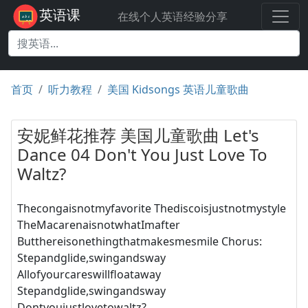
英语课
在线个人英语经验分享
首页
听力教程
美国 Kidsongs 英语儿童歌曲
安妮鲜花推荐 美国儿童歌曲 Let's
Dance 04 Don't You Just Love To
Waltz?
Thecongaisnotmyfavorite Thediscoisjustnotmystyle
TheMacarenaisnotwhatImafter
Butthereisonethingthatmakesmesmile Chorus:
Stepandglide,swingandsway
Allofyourcareswillfloataway
Stepandglide,swingandsway
Dontyoujustlovetowaltz?