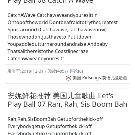
CatchAWave Catchawaveandyouresittin
Ontopoftheworld Dontbeafraidtotrythegreatest
Sportaround (Catchawave,catchawavenow)
Thosewhodontjusthaveto Putitdown
Youpaddleoutturnaroundandraise Andbaby
Thatsallthereistothe Coastlinecraze
Catchawaveandyouresitt
发表于:2018-12-31 / 阅读(485) / 评论(0)
美国 Kidsongs 英语儿童歌曲
安妮鲜花推荐 美国儿童歌曲 Let's
Play Ball 07 Rah, Rah, Sis Boom Bah
Rah,Rah,SisBoomBah Getupforthekick-off
Everybodygetup Getupforthekick-off
Everybodygetup Getupforthekick-off