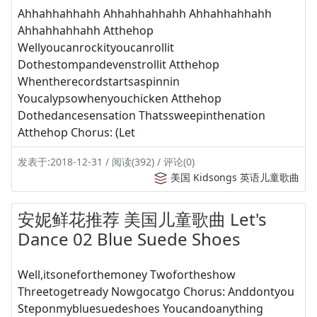
Ahhahhahhahh Ahhahhahhahh Ahhahhahhahh
Ahhahhahhahh Atthehop
Wellyoucanrockityoucanrollit
Dothestompandevenstrollit Atthehop
Whentherecordstartsaspinnin
Youcalypsowhenyouchicken Atthehop
Dothedancesensation Thatssweepinthenation
Atthehop Chorus: (Let
发表于:2018-12-31 / 阅读(392) / 评论(0)
美国 Kidsongs 英语儿童歌曲
安妮鲜花推荐 美国儿童歌曲 Let's
Dance 02 Blue Suede Shoes
Well,itsoneforthemoney Twofortheshow
Threetogetready Nowgocatgo Chorus: Anddontyou
Steponmybluesuedeshoes Youcandoanything