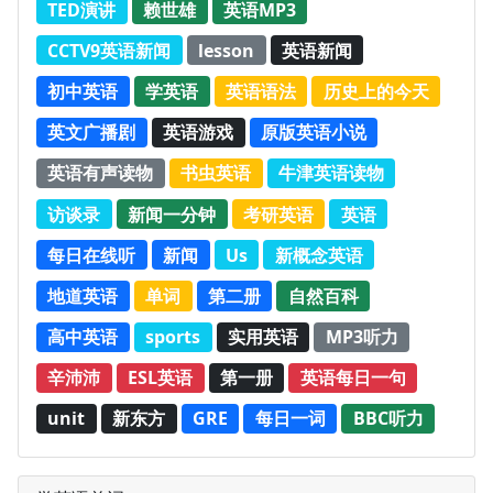
TED演讲
赖世雄
英语MP3
CCTV9英语新闻
lesson
英语新闻
初中英语
学英语
英语语法
历史上的今天
英文广播剧
英语游戏
原版英语小说
英语有声读物
书虫英语
牛津英语读物
访谈录
新闻一分钟
考研英语
英语
每日在线听
新闻
Us
新概念英语
地道英语
单词
第二册
自然百科
高中英语
sports
实用英语
MP3听力
辛沛沛
ESL英语
第一册
英语每日一句
unit
新东方
GRE
每日一词
BBC听力