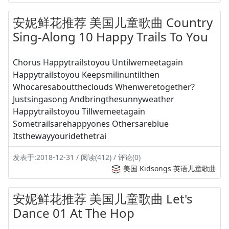
安妮鲜花推荐 美国儿童歌曲 Country
Sing-Along 10 Happy Trails To You
Chorus Happytrailstoyou Untilwemeetagain
Happytrailstoyou Keepsmilinuntilthen
Whocaresabouttheclouds Whenweretogether?
Justsingasong Andbringthesunnyweather
Happytrailstoyou Tillwemeetagain
Sometrailsarehappyones Othersareblue
Itsthewayyouridethetrai
发表于:2018-12-31 / 阅读(412) / 评论(0)
美国 Kidsongs 英语儿童歌曲
安妮鲜花推荐 美国儿童歌曲 Let's
Dance 01 At The Hop