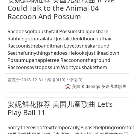
Could Talk to the Animal 04
Raccoon And Possum
Racoonsgotabushytail Possumstailgoesbare
Rabbitsgotnotailatall Justalittleoldbunchofhair
Raccoonisthebanditman Lovetosneakaround
Seethefunnythingshedoes Helooksjustlikeaclown
Possumupanappletree Raccoonontheground
Raccoonsaystopossum Wontyoushakethem
发表于:2018-12-31 / 阅读(419) / 评论(0)
美国 Kidsongs 英语儿童歌曲
安妮鲜花推荐 美国儿童歌曲 Let's
Play Ball 11
Sorry,thereisnottexttemporarily,Pleasehelptingroomtolo