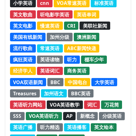
小学英语
cnn
VOA常速英语
标准英语
英文歌曲
听电影学英语
英语单词
英文电影
慢速英语
CRI
美联社新闻
美国有线新闻
加州分级
澳洲新闻
流行歌曲
常速英语
ABC新闻快递
疯狂英语
英语读物
听力
棚车少年
经济学人
英语词汇
商务英语
VOA双语新闻
BBC
中国电台
大学英语
Treasures
加州语文
BBC英语
英语听力网站
VOA英语教学
词汇
万花筒
SSS
VOA英语听力
AP
新概念
分级英语
英语广播
听力精选
英语播客
英文绘本