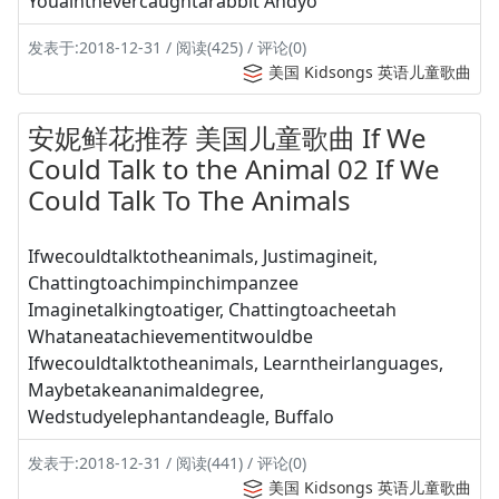
Youaintnevercaughtarabbit Andyo
发表于:2018-12-31 / 阅读(425) / 评论(0)
美国 Kidsongs 英语儿童歌曲
安妮鲜花推荐 美国儿童歌曲 If We
Could Talk to the Animal 02 If We
Could Talk To The Animals
Ifwecouldtalktotheanimals, Justimagineit,
Chattingtoachimpinchimpanzee
Imaginetalkingtoatiger, Chattingtoacheetah
Whataneatachievementitwouldbe
Ifwecouldtalktotheanimals, Learntheirlanguages,
Maybetakeananimaldegree,
Wedstudyelephantandeagle, Buffalo
发表于:2018-12-31 / 阅读(441) / 评论(0)
美国 Kidsongs 英语儿童歌曲