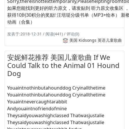
Sorry,thereisnottexttemporarily,Pleasehelptingroomtolo
如果您能找到更好的听力原文，请发贴到 听力原文收集区 
获得10到30积分的奖励! 汪培珽分级书单（MP3+绘本） 新
动画（合集）
发表于:2018-12-31 / 阅读(441) / 评论(0)
美国 Kidsongs 英语儿童歌曲
安妮鲜花推荐 美国儿童歌曲 If We
Could Talk to the Animal 01 Hound
Dog
Youaintnothinbutahounddog Cryinallthetime
Youaintnothinbutahounddog Cryinallthetime
Youaintnevercaughtarabbit
Andyouaintnofriendofmine
Theysaidyouwashighclassed Thatwasjustalie
Theysaidyouwashighclassed Thatwasjustalie