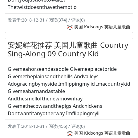
Thetwistdoesnthavethemotio
发表于:2018-12-31 / 阅读(374) / 评论(0)
美国 Kidsongs 英语儿童歌曲
安妮鲜花推荐 美国儿童歌曲 Country
Sing-Along 09 Country Kid
Givemeahorseandasaddle Givemeaplacetoride
Givemetheplainsandthehills Andvalleys
Adogracingbymyside Imflippingmylid Imacountrykid
Givemeabarnandastable
Andthesmellofthenewmownhay
Givemethecowsandthepigs Andchickens
Dontwantitanyotherway Imflippingmyli
发表于:2018-12-31 / 阅读(456) / 评论(0)
美国 Kidsongs 英语儿童歌曲