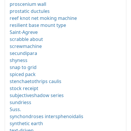
proscenium wall
prostatic ductules
reef knot net moking machine
resilient base mount type
Saint-Agreve
scrabble about
screwmachine
secundipara
shyness
snap to grid
spiced pack
stenchaetothrips caulis
stock receipt
subjectiveshadow series
sundriess
Suss.
synchondroses intersphenoidalis
synthetic earth
text-driven