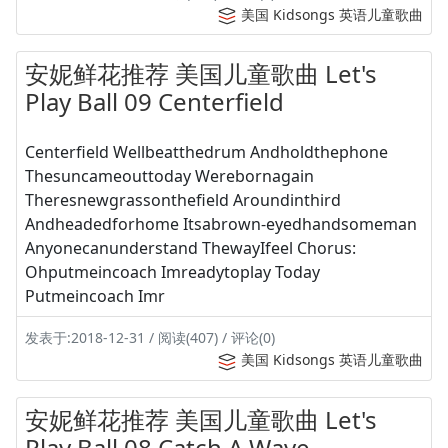
美国 Kidsongs 英语儿童歌曲
安妮鲜花推荐 美国儿童歌曲 Let's
Play Ball 09 Centerfield
Centerfield Wellbeatthedrum Andholdthephone
Thesuncameouttoday Werebornagain
Theresnewgrassonthefield Aroundinthird
Andheadedforhome Itsabrown-eyedhandsomeman
Anyonecanunderstand ThewayIfeel Chorus:
Ohputmeincoach Imreadytoplay Today
Putmeincoach Imr
发表于:2018-12-31 / 阅读(407) / 评论(0)
美国 Kidsongs 英语儿童歌曲
安妮鲜花推荐 美国儿童歌曲 Let's
Play Ball 08 Catch A Wave