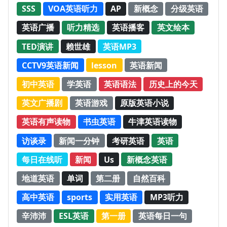
SSS
VOA英语听力
AP
新概念
分级英语
英语广播
听力精选
英语播客
英文绘本
TED演讲
赖世雄
英语MP3
CCTV9英语新闻
lesson
英语新闻
初中英语
学英语
英语语法
历史上的今天
英文广播剧
英语游戏
原版英语小说
英语有声读物
书虫英语
牛津英语读物
访谈录
新闻一分钟
考研英语
英语
每日在线听
新闻
Us
新概念英语
地道英语
单词
第二册
自然百科
高中英语
sports
实用英语
MP3听力
辛沛沛
ESL英语
第一册
英语每日一句