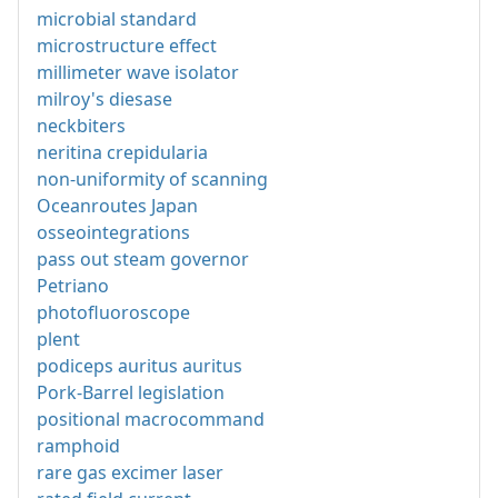
microbial standard
microstructure effect
millimeter wave isolator
milroy's diesase
neckbiters
neritina crepidularia
non-uniformity of scanning
Oceanroutes Japan
osseointegrations
pass out steam governor
Petriano
photofluoroscope
plent
podiceps auritus auritus
Pork-Barrel legislation
positional macrocommand
ramphoid
rare gas excimer laser