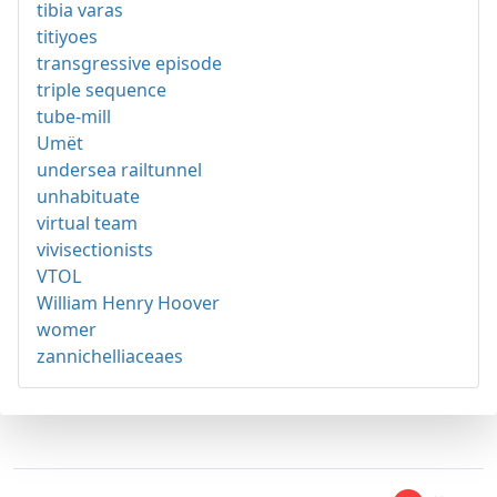
tibia varas
titiyoes
transgressive episode
triple sequence
tube-mill
Umët
undersea railtunnel
unhabituate
virtual team
vivisectionists
VTOL
William Henry Hoover
womer
zannichelliaceaes