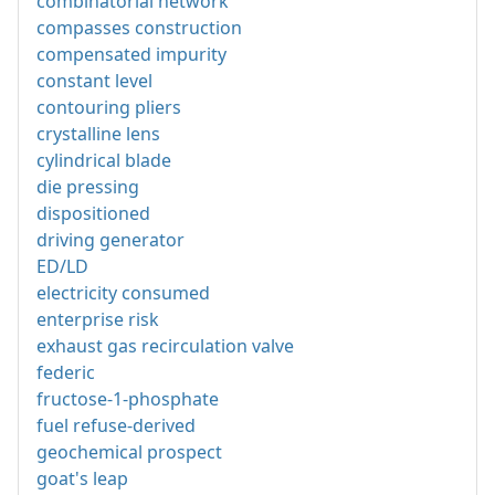
combinatorial network
compasses construction
compensated impurity
constant level
contouring pliers
crystalline lens
cylindrical blade
die pressing
dispositioned
driving generator
ED/LD
electricity consumed
enterprise risk
exhaust gas recirculation valve
federic
fructose-1-phosphate
fuel refuse-derived
geochemical prospect
goat's leap