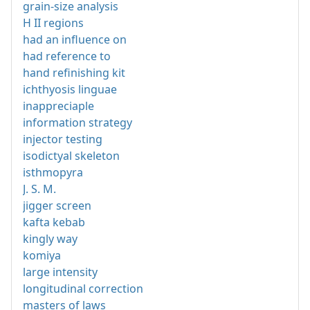
grain-size analysis
H II regions
had an influence on
had reference to
hand refinishing kit
ichthyosis linguae
inappreciaple
information strategy
injector testing
isodictyal skeleton
isthmopyra
J. S. M.
jigger screen
kafta kebab
kingly way
komiya
large intensity
longitudinal correction
masters of laws