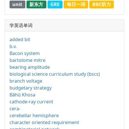
unit
新东方
GRE
每日一词
BBC听力
学英语单词
added bit
b.v.
Bacon system
bartolome mitre
bearing amplitude
biological science curriculum study (bscs)
branch voltage
budgetary strategy
Bāhū Khosa
cathode-ray current
cera-
cerebellar hemisphere
character oriented requirement