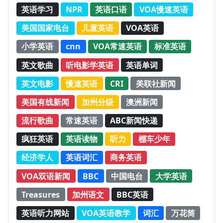
英语学习
NPR
英语口语
VOA慢速英语
美国国家电台
儿童英语
VOA英语
小学英语
cnn
VOA常速英语
标准英语
英文歌曲
听电影学英语
英语单词
英文电影
慢速英语
CRI
美联社新闻
美国有线新闻
加州分级
澳洲新闻
流行歌曲
常速英语
ABC新闻快递
疯狂英语
英语读物
听力
棚车少年
经济学人
英语词汇
商务英语
VOA双语新闻
BBC
中国电台
大学英语
Treasures
加州语文
BBC英语
英语听力网站
VOA英语教学
词汇
万花筒