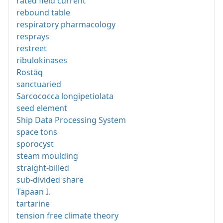
rated field current
rebound table
respiratory pharmacology
resprays
restreet
ribulokinases
Rostāq
sanctuaried
Sarcococca longipetiolata
seed element
Ship Data Processing System
space tons
sporocyst
steam moulding
straight-billed
sub-divided share
Tapaan I.
tartarine
tension free climate theory