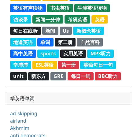
英语有声读物
书虫英语
牛津英语读物
访谈录
新闻一分钟
考研英语
英语
每日在线听
新闻
Us
新概念英语
地道英语
单词
第二册
自然百科
高中英语
sports
实用英语
MP3听力
辛沛沛
ESL英语
第一册
英语每日一句
unit
新东方
GRE
每日一词
BBC听力
学英语单词
ad-skipping
airland
Akhmim
anti-democrats