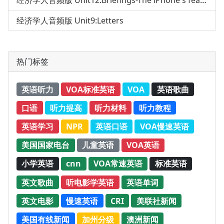
经济学人音频版 Unit12:Briefings-The iPhone's features
经济学人音频版 Unit9:Letters
热门标签
英语听力
VOA标准英语
VOA
英语歌曲
口语
听力提高
听力材料
听力教程
英语学习
NPR
英语口语
VOA慢速英语
美国国家电台
儿童英语
VOA英语
小学英语
cnn
VOA常速英语
标准英语
英文歌曲
听电影学英语
英语单词
英文电影
慢速英语
CRI
美联社新闻
美国有线新闻
加州分级
澳洲新闻