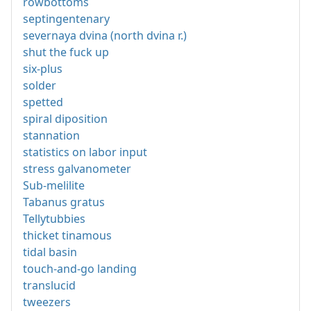
rowbottoms
septingentenary
severnaya dvina (north dvina r.)
shut the fuck up
six-plus
solder
spetted
spiral diposition
stannation
statistics on labor input
stress galvanometer
Sub-melilite
Tabanus gratus
Tellytubbies
thicket tinamous
tidal basin
touch-and-go landing
translucid
tweezers