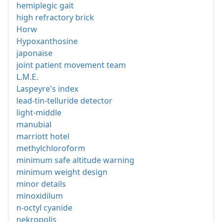
hemiplegic gait
high refractory brick
Horw
Hypoxanthosine
japonaise
joint patient movement team
L.M.E.
Laspeyre's index
lead-tin-telluride detector
light-middle
manubial
marriott hotel
methylchloroform
minimum safe altitude warning
minimum weight design
minor details
minoxidilum
n-octyl cyanide
nekropolis