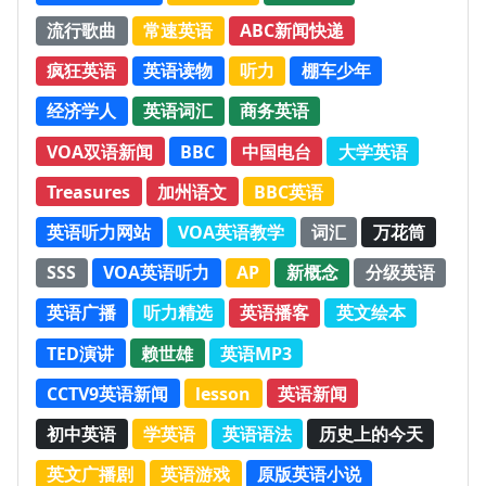
流行歌曲
常速英语
ABC新闻快递
疯狂英语
英语读物
听力
棚车少年
经济学人
英语词汇
商务英语
VOA双语新闻
BBC
中国电台
大学英语
Treasures
加州语文
BBC英语
英语听力网站
VOA英语教学
词汇
万花筒
SSS
VOA英语听力
AP
新概念
分级英语
英语广播
听力精选
英语播客
英文绘本
TED演讲
赖世雄
英语MP3
CCTV9英语新闻
lesson
英语新闻
初中英语
学英语
英语语法
历史上的今天
英文广播剧
英语游戏
原版英语小说