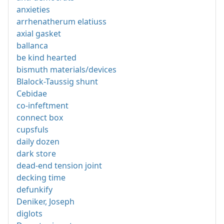
anxieties
arrhenatherum elatiuss
axial gasket
ballanca
be kind hearted
bismuth materials/devices
Blalock-Taussig shunt
Cebidae
co-infeftment
connect box
cupsfuls
daily dozen
dark store
dead-end tension joint
decking time
defunkify
Deniker, Joseph
diglots