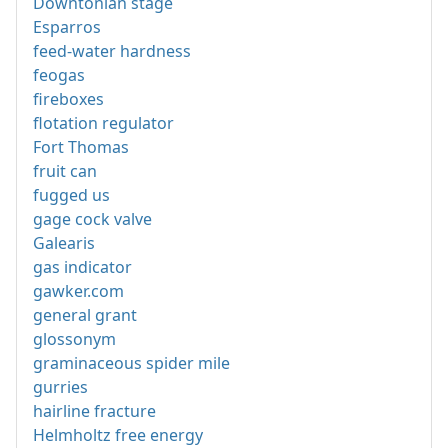
Downtonian stage
Esparros
feed-water hardness
feogas
fireboxes
flotation regulator
Fort Thomas
fruit can
fugged us
gage cock valve
Galearis
gas indicator
gawker.com
general grant
glossonym
graminaceous spider mile
gurries
hairline fracture
Helmholtz free energy