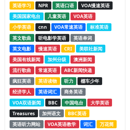
英语学习
NPR
英语口语
VOA慢速英语
美国国家电台
儿童英语
VOA英语
小学英语
cnn
VOA常速英语
标准英语
英文歌曲
听电影学英语
英语单词
英文电影
慢速英语
CRI
美联社新闻
美国有线新闻
加州分级
澳洲新闻
流行歌曲
常速英语
ABC新闻快递
疯狂英语
英语读物
听力
棚车少年
经济学人
英语词汇
商务英语
VOA双语新闻
BBC
中国电台
大学英语
Treasures
加州语文
BBC英语
英语听力网站
VOA英语教学
词汇
万花筒