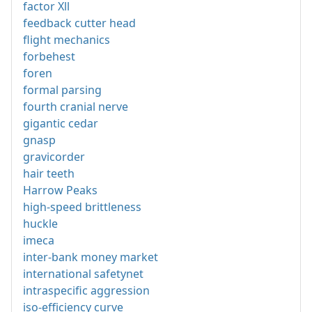
factor Xll
feedback cutter head
flight mechanics
forbehest
foren
formal parsing
fourth cranial nerve
gigantic cedar
gnasp
gravicorder
hair teeth
Harrow Peaks
high-speed brittleness
huckle
imeca
inter-bank money market
international safetynet
intraspecific aggression
iso-efficiency curve