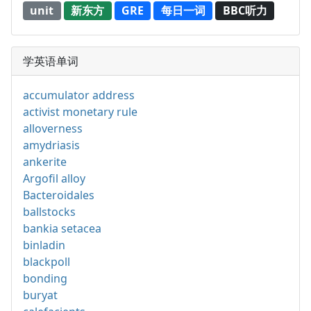
unit
新东方
GRE
每日一词
BBC听力
学英语单词
accumulator address
activist monetary rule
alloverness
amydriasis
ankerite
Argofil alloy
Bacteroidales
ballstocks
bankia setacea
binladin
blackpoll
bonding
buryat