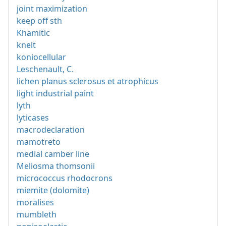
joint maximization
keep off sth
Khamitic
knelt
koniocellular
Leschenault, C.
lichen planus sclerosus et atrophicus
light industrial paint
lyth
lyticases
macrodeclaration
mamotreto
medial camber line
Meliosma thomsonii
micrococcus rhodocrons
miemite (dolomite)
moralises
mumbleth