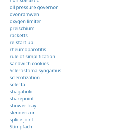
nonisoelastic
oil pressure governor
ovonramwen
oxygen limiter
preischium
racketts
re-start up
rheumoparotitis
rule of simplification
sandwich cookies
Sclerostoma syngamus
sclerotization
selecta
shagaholic
sharepoint
shower tray
slenderizor
splice joint
Stimpfach