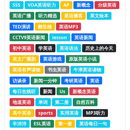
SSS
VOA英语听力
AP
新概念
分级英语
英语广播
听力精选
英语播客
英文绘本
TED演讲
赖世雄
英语MP3
CCTV9英语新闻
lesson
英语新闻
初中英语
学英语
英语语法
历史上的今天
英文广播剧
英语游戏
原版英语小说
英语有声读物
书虫英语
牛津英语读物
访谈录
新闻一分钟
考研英语
英语
每日在线听
新闻
Us
新概念英语
地道英语
单词
第二册
自然百科
高中英语
sports
实用英语
MP3听力
辛沛沛
ESL英语
第一册
英语每日一句