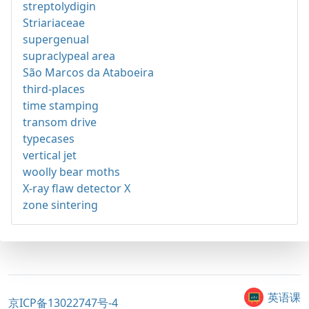
streptolydigin
Striariaceae
supergenual
supraclypeal area
São Marcos da Ataboeira
third-places
time stamping
transom drive
typecases
vertical jet
woolly bear moths
X-ray flaw detector X
zone sintering
英语课
京ICP备13022747号-4