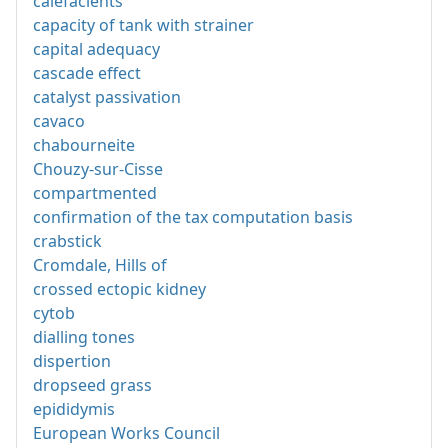
calefacients
capacity of tank with strainer
capital adequacy
cascade effect
catalyst passivation
cavaco
chabourneite
Chouzy-sur-Cisse
compartmented
confirmation of the tax computation basis
crabstick
Cromdale, Hills of
crossed ectopic kidney
cytob
dialling tones
dispertion
dropseed grass
epididymis
European Works Council