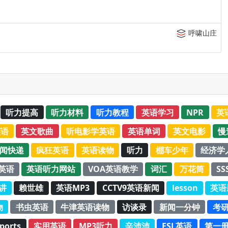
呼啸山庄
听力提高
听力材料
听力教程
英语学习
NPR
英
英语
英文歌曲
听电影学英语
英语单词
英文电影
慢
新闻快递
疯狂英语
英语读物
听力
棚车少年
经济学
C英语
英语听力网站
VOA英语教学
词汇
万花筒
SS
演讲
赖世雄
英语MP3
CCTV9英语新闻
lesson
英语
物
书虫英语
牛津英语读物
访谈录
新闻一分钟
考
ports
实用英语
MP3听力
辛沛沛
ESL英语
第一