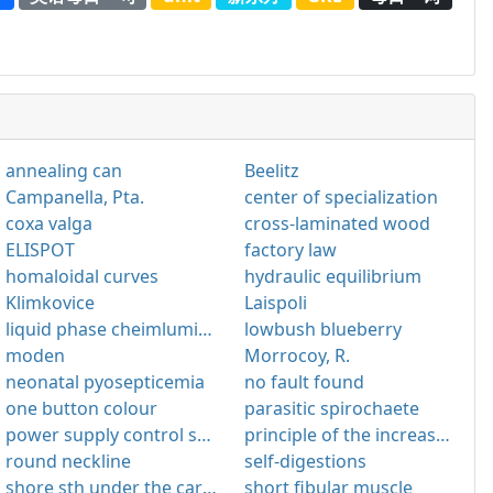
annealing can
Beelitz
Campanella, Pta.
center of specialization
coxa valga
cross-laminated wood
ELISPOT
factory law
homaloidal curves
hydraulic equilibrium
Klimkovice
Laispoli
liquid phase cheimluminescence
lowbush blueberry
moden
Morrocoy, R.
neonatal pyosepticemia
no fault found
one button colour
parasitic spirochaete
power supply control system for telemetering system
principle of the increase of entropy
round neckline
self-digestions
shore sth under the carpet
short fibular muscle