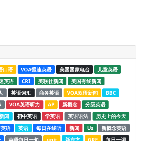
语口语
VOA慢速英语
美国国家电台
儿童英语
速英语
CRI
美联社新闻
美国有线新闻
人
英语词汇
商务英语
VOA双语新闻
BBC
S
VOA英语听力
AP
新概念
分级英语
新闻
初中英语
学英语
英语语法
历史上的今天
研英语
英语
每日在线听
新闻
Us
新概念英语
册
英语每日一句
unit
新东方
GRE
每日一词