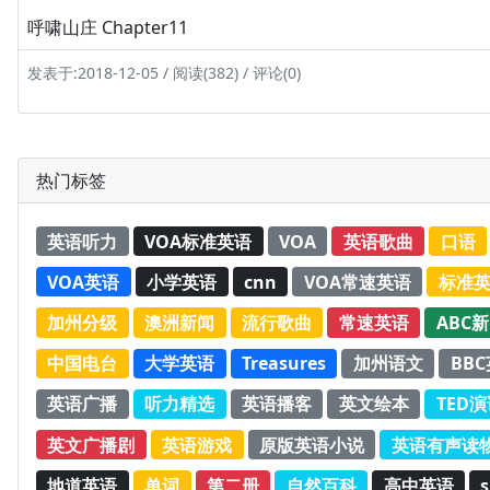
呼啸山庄 Chapter11
发表于:2018-12-05 / 阅读(382) / 评论(0)
热门标签
英语听力
VOA标准英语
VOA
英语歌曲
口语
VOA英语
小学英语
cnn
VOA常速英语
标准
加州分级
澳洲新闻
流行歌曲
常速英语
ABC
中国电台
大学英语
Treasures
加州语文
BB
英语广播
听力精选
英语播客
英文绘本
TED
英文广播剧
英语游戏
原版英语小说
英语有声读
地道英语
单词
第二册
自然百科
高中英语
s