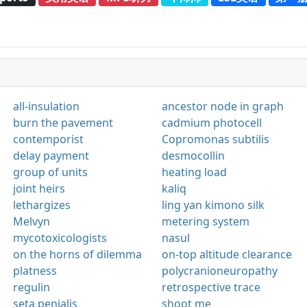
all-insulation
ancestor node in graph
burn the pavement
cadmium photocell
contemporist
Copromonas subtilis
delay payment
desmocollin
group of units
heating load
joint heirs
kaliq
lethargizes
ling yan kimono silk
Melvyn
metering system
mycotoxicologists
nasul
on the horns of dilemma
on-top altitude clearance
platness
polycranioneuropathy
regulin
retrospective trace
seta penialis
shoot me