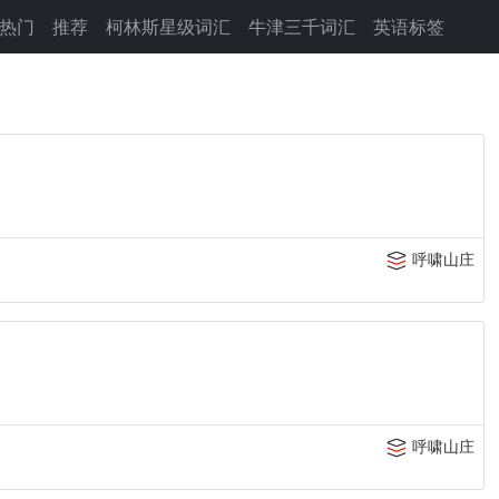
热门
推荐
柯林斯星级词汇
牛津三千词汇
英语标签
呼啸山庄
呼啸山庄