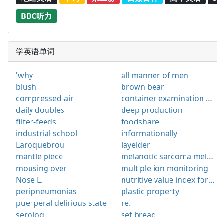
BBC听力
学英语单词
'why
all manner of men
blush
brown bear
compressed-air
container examination system
daily doubles
deep production
filter-feeds
foodshare
industrial school
informationally
Laroquebrou
layelder
mantle piece
melanotic sarcoma melanoma
mousing over
multiple ion monitoring
Nose L.
nutritive value index for forages
peripneumonias
plastic property
puerperal delirious state
re.
serolog
set bread