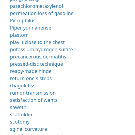
parachlorometaxylenol
permeation loss of gasoline
Picrophilus
Piper yunnanense
plastom
play it close to the chest
potassium hydrogen sulfite
precancerous dermatitis
pressed-disc technique
ready-made hinge
return one's steps
rhagoletiss
rumor transmission
satisfaction of wants
saweth
scaffoldin
scotomy
sginal curvature