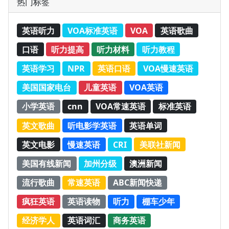
热门标签
英语听力
VOA标准英语
VOA
英语歌曲
口语
听力提高
听力材料
听力教程
英语学习
NPR
英语口语
VOA慢速英语
美国国家电台
儿童英语
VOA英语
小学英语
cnn
VOA常速英语
标准英语
英文歌曲
听电影学英语
英语单词
英文电影
慢速英语
CRI
美联社新闻
美国有线新闻
加州分级
澳洲新闻
流行歌曲
常速英语
ABC新闻快递
疯狂英语
英语读物
听力
棚车少年
经济学人
英语词汇
商务英语