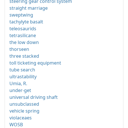
steering gear control system
straight marriage
sweptwing
tachylyte basalt
teleosaurids
tetrasilicane
the low down
thorseen
three stacked
toll ticketing equipment
tube search
ultrastability
Umia, R.
under-get
universal driving shaft
unsubclassed
vehicle spring
violaceaes
WOSB