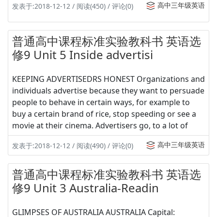
高中三年级英语
发表于:2018-12-12 / 阅读(450) / 评论(0)
普通高中课程标准实验教科书 英语选
修9 Unit 5 Inside advertisi
KEEPING ADVERTISEDRS HONEST Organizations and
individuals advertise because they want to persuade
people to behave in certain ways, for example to
buy a certain brand of rice, stop speeding or see a
movie at their cinema. Advertisers go, to a lot of
高中三年级英语
发表于:2018-12-12 / 阅读(490) / 评论(0)
普通高中课程标准实验教科书 英语选
修9 Unit 3 Australia-Readin
GLIMPSES OF AUSTRALIA AUSTRALIA Capital: