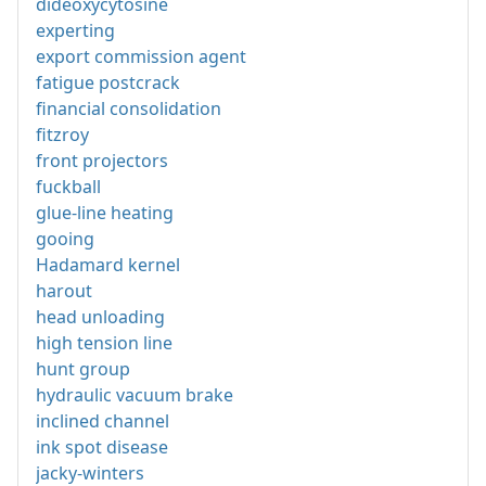
dideoxycytosine
experting
export commission agent
fatigue postcrack
financial consolidation
fitzroy
front projectors
fuckball
glue-line heating
gooing
Hadamard kernel
harout
head unloading
high tension line
hunt group
hydraulic vacuum brake
inclined channel
ink spot disease
jacky-winters