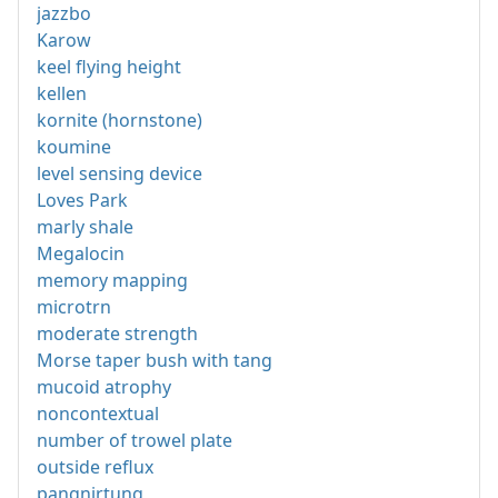
jazzbo
Karow
keel flying height
kellen
kornite (hornstone)
koumine
level sensing device
Loves Park
marly shale
Megalocin
memory mapping
microtrn
moderate strength
Morse taper bush with tang
mucoid atrophy
noncontextual
number of trowel plate
outside reflux
pangnirtung