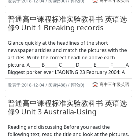
高中三年级英语
发表于:2018-12-04 / 阅读(500) / 评论(0)
普通高中课程标准实验教科书 英语选
修9 Unit 1 Breaking records
Glance quickly at the headlines of the short
newspaper articles and match the pictures with the
articles. Write the correct headline above each
picture. A_____ B______ C______ D______ E______ F______A
Biggest porker ever LIAONING 23 February 2004: A
高中三年级英语
发表于:2018-12-04 / 阅读(488) / 评论(0)
普通高中课程标准实验教科书 英语选
修9 Unit 3 Australia-Using
Reading and discussing Before you read the
following text, read the title and look at the pictures.