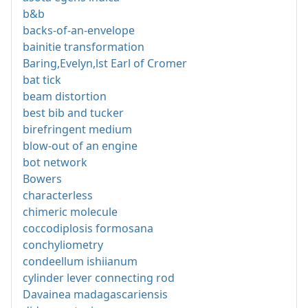
b&b
backs-of-an-envelope
bainitie transformation
Baring,Evelyn,lst Earl of Cromer
bat tick
beam distortion
best bib and tucker
birefringent medium
blow-out of an engine
bot network
Bowers
characterless
chimeric molecule
coccodiplosis formosana
conchyliometry
condeellum ishiianum
cylinder lever connecting rod
Davainea madagascariensis