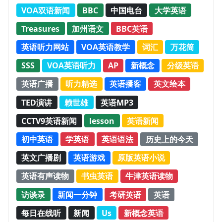
VOA双语新闻
BBC
中国电台
大学英语
Treasures
加州语文
BBC英语
英语听力网站
VOA英语教学
词汇
万花筒
SSS
VOA英语听力
AP
新概念
分级英语
英语广播
听力精选
英语播客
英文绘本
TED演讲
赖世雄
英语MP3
CCTV9英语新闻
lesson
英语新闻
初中英语
学英语
英语语法
历史上的今天
英文广播剧
英语游戏
原版英语小说
英语有声读物
书虫英语
牛津英语读物
访谈录
新闻一分钟
考研英语
英语
每日在线听
新闻
Us
新概念英语