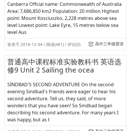
Canberra Offcial name: Commonwealth of Australia
Area: 7,686,850 km2 Population: 20 million Highest
point: Mount Kosciuszko, 2,228 metres above sea
level Lowest point: Lake Eyre, 15 metres below sea
level Aus
高中三年级英语
发表于:2018-12-04 / 阅读(461) / 评论(0)
普通高中课程标准实验教科书 英语选
修9 Unit 2 Sailing the ocea
SINDBAD'S SECOND ADVENTURE On the second
evening Sindbad's friends were eager to hear his
second adventure. Tell us, they said, of more
wonders that you have seen! So Sindbad began
describing his second adventure. For many years I
was happy, but as t