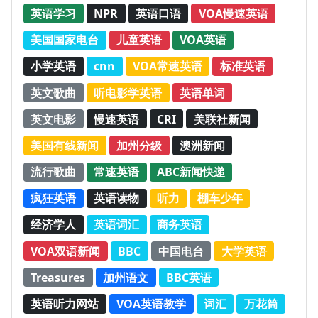
英语学习
NPR
英语口语
VOA慢速英语
美国国家电台
儿童英语
VOA英语
小学英语
cnn
VOA常速英语
标准英语
英文歌曲
听电影学英语
英语单词
英文电影
慢速英语
CRI
美联社新闻
美国有线新闻
加州分级
澳洲新闻
流行歌曲
常速英语
ABC新闻快递
疯狂英语
英语读物
听力
棚车少年
经济学人
英语词汇
商务英语
VOA双语新闻
BBC
中国电台
大学英语
Treasures
加州语文
BBC英语
英语听力网站
VOA英语教学
词汇
万花筒