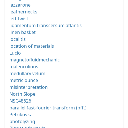
lazzarone
leathernecks
left twist
ligamentum transcersum atlantis
linen basket
localitis
location of materials
Lucio
magnetofluidmechanic
malencolious
medullary velum
metric ounce
misinterpretation
North Slope
NSC48626
parallel fast-fourier transform (pfft)
Petrikovka
photolyzing