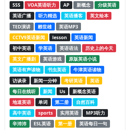
SSS
VOA英语听力
AP
新概念
分级英语
英语广播
听力精选
英语播客
英文绘本
TED演讲
赖世雄
英语MP3
CCTV9英语新闻
lesson
英语新闻
初中英语
学英语
英语语法
历史上的今天
英文广播剧
英语游戏
原版英语小说
英语有声读物
书虫英语
牛津英语读物
访谈录
新闻一分钟
考研英语
英语
每日在线听
新闻
Us
新概念英语
地道英语
单词
第二册
自然百科
高中英语
sports
实用英语
MP3听力
辛沛沛
ESL英语
第一册
英语每日一句