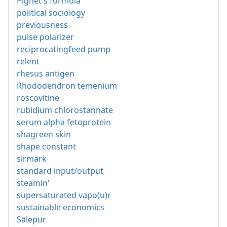
Pignet's formula
political sociology
previousness
pulse polarizer
reciprocatingfeed pump
relent
rhesus antigen
Rhododendron temenium
roscovitine
rubidium chlorostannate
serum alpha fetoprotein
shagreen skin
shape constant
sirmark
standard input/output
steamin'
supersaturated vapo(u)r
sustainable economics
Sālepur