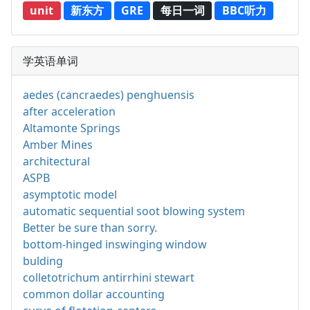
unit
新东方
GRE
每日一词
BBC听力
学英语单词
aedes (cancraedes) penghuensis
after acceleration
Altamonte Springs
Amber Mines
architectural
ASPB
asymptotic model
automatic sequential soot blowing system
Better be sure than sorry.
bottom-hinged inswinging window
bulding
colletotrichum antirrhini stewart
common dollar accounting