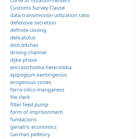
curve of flotation-centers
Customs Survey Clause
data transmission utilization ratio
defensive secretion
definite closing
delicatulus
dish bitches
driving channel
dyke phase
encrasicholina heteroloba
epipogium kentingensis
erogenous zones
ferro-silico-manganess
file clerk
filter feed pump
form of imprisonment
fundacions
geriatric economics
German pellitory