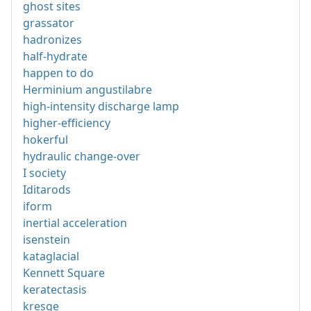
ghost sites
grassator
hadronizes
half-hydrate
happen to do
Herminium angustilabre
high-intensity discharge lamp
higher-efficiency
hokerful
hydraulic change-over
I society
Iditarods
iform
inertial acceleration
isenstein
kataglacial
Kennett Square
keratectasis
kresge