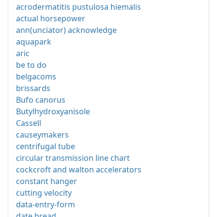
acrodermatitis pustulosa hiemalis
actual horsepower
ann(unciator) acknowledge
aquapark
aric
be to do
belgacoms
brissards
Bufo canorus
Butylhydroxyanisole
Cassell
causeymakers
centrifugal tube
circular transmission line chart
cockcroft and walton accelerators
constant hanger
cutting velocity
data-entry-form
date bread