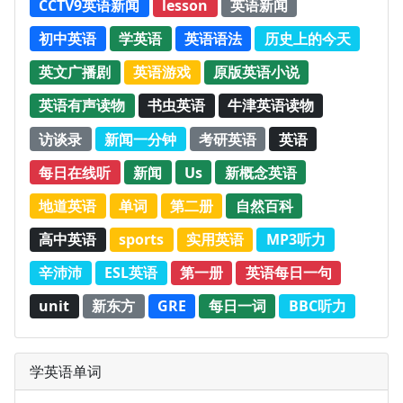
CCTV9英语新闻
lesson
英语新闻
初中英语
学英语
英语语法
历史上的今天
英文广播剧
英语游戏
原版英语小说
英语有声读物
书虫英语
牛津英语读物
访谈录
新闻一分钟
考研英语
英语
每日在线听
新闻
Us
新概念英语
地道英语
单词
第二册
自然百科
高中英语
sports
实用英语
MP3听力
辛沛沛
ESL英语
第一册
英语每日一句
unit
新东方
GRE
每日一词
BBC听力
学英语单词