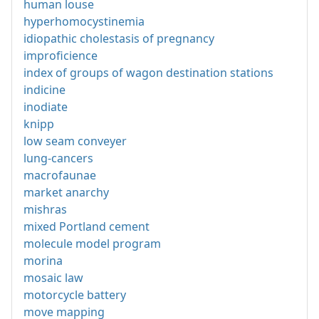
human louse
hyperhomocystinemia
idiopathic cholestasis of pregnancy
improficience
index of groups of wagon destination stations
indicine
inodiate
knipp
low seam conveyer
lung-cancers
macrofaunae
market anarchy
mishras
mixed Portland cement
molecule model program
morina
mosaic law
motorcycle battery
move mapping