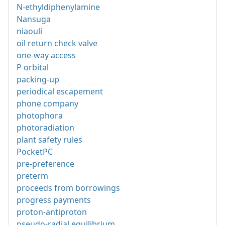
N-ethyldiphenylamine
Nansuga
niaouli
oil return check valve
one-way access
P orbital
packing-up
periodical escapement
phone company
photophora
photoradiation
plant safety rules
PocketPC
pre-preference
preterm
proceeds from borrowings
progress payments
proton-antiproton
pseudo-radial equilibrium