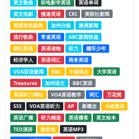
英文歌曲
听电影学英语
英语单词
英文电影
慢速英语
CRI
美联社新闻
美国有线新闻
加州分级
澳洲新闻
流行歌曲
常速英语
ABC新闻快递
疯狂英语
英语读物
听力
棚车少年
经济学人
英语词汇
商务英语
VOA双语新闻
BBC
中国电台
大学英语
Treasures
加州语文
BBC英语
英语听力网站
VOA英语教学
词汇
万花筒
SSS
VOA英语听力
AP
新概念
分级英语
英语广播
听力精选
英语播客
英文绘本
TED演讲
赖世雄
英语MP3