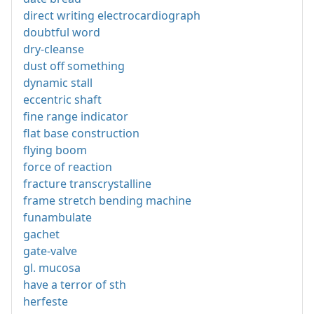
direct writing electrocardiograph
doubtful word
dry-cleanse
dust off something
dynamic stall
eccentric shaft
fine range indicator
flat base construction
flying boom
force of reaction
fracture transcrystalline
frame stretch bending machine
funambulate
gachet
gate-valve
gl. mucosa
have a terror of sth
herfeste