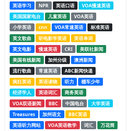
英语学习
NPR
英语口语
VOA慢速英语
美国国家电台
儿童英语
VOA英语
小学英语
cnn
VOA常速英语
标准英语
英文歌曲
听电影学英语
英语单词
英文电影
慢速英语
CRI
美联社新闻
美国有线新闻
加州分级
澳洲新闻
流行歌曲
常速英语
ABC新闻快递
疯狂英语
英语读物
听力
棚车少年
经济学人
英语词汇
商务英语
VOA双语新闻
BBC
中国电台
大学英语
Treasures
加州语文
BBC英语
英语听力网站
VOA英语教学
词汇
万花筒