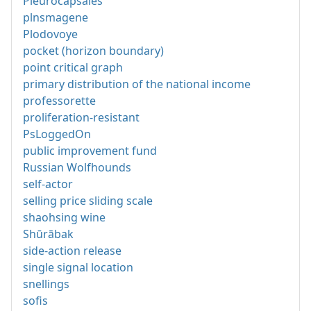
Pleurocapsales
plnsmagene
Plodovoye
pocket (horizon boundary)
point critical graph
primary distribution of the national income
professorette
proliferation-resistant
PsLoggedOn
public improvement fund
Russian Wolfhounds
self-actor
selling price sliding scale
shaohsing wine
Shūrābak
side-action release
single signal location
snellings
sofis