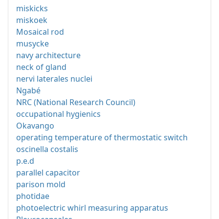
miskicks
miskoek
Mosaical rod
musycke
navy architecture
neck of gland
nervi laterales nuclei
Ngabé
NRC (National Research Council)
occupational hygienics
Okavango
operating temperature of thermostatic switch
oscinella costalis
p.e.d
parallel capacitor
parison mold
photidae
photoelectric whirl measuring apparatus