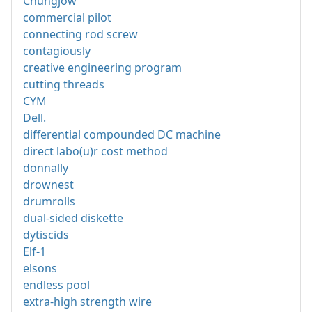
Chungjow
commercial pilot
connecting rod screw
contagiously
creative engineering program
cutting threads
CYM
Dell.
differential compounded DC machine
direct labo(u)r cost method
donnally
drownest
drumrolls
dual-sided diskette
dytiscids
Elf-1
elsons
endless pool
extra-high strength wire