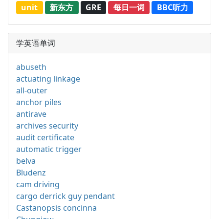
unit
新东方
GRE
每日一词
BBC听力
学英语单词
abuseth
actuating linkage
all-outer
anchor piles
antirave
archives security
audit certificate
automatic trigger
belva
Bludenz
cam driving
cargo derrick guy pendant
Castanopsis concinna