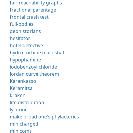
fair reachability graphs
fractional parentage
frontal crash test
full-bodies
geohistorians
hesitator
hotel detective
hydro turbine main shaft
hypophamine
iodobenzoyl chloride
Jordan curve theorem
Karankasso
Keramitsa
kraken
life distribution
lycorine
make broad one's phylacteries
minicharged
minicoms