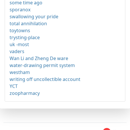
some time ago
sporanox
swallowing your pride
total annihilation
toytowns
trysting-place
uk -most
vaders
Wan Li and Zheng De ware
water-drawing permit system
westham
writing off uncollectible account
YCT
zoopharmacy