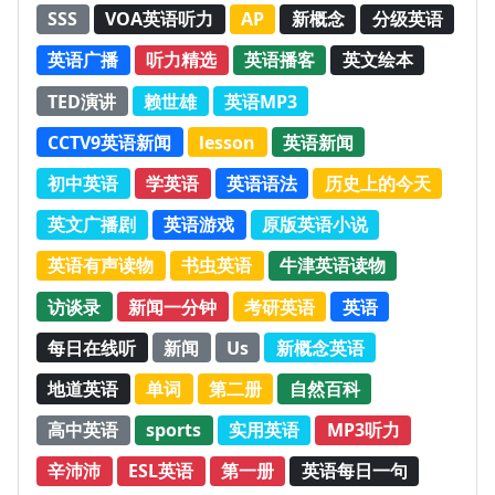
SSS
VOA英语听力
AP
新概念
分级英语
英语广播
听力精选
英语播客
英文绘本
TED演讲
赖世雄
英语MP3
CCTV9英语新闻
lesson
英语新闻
初中英语
学英语
英语语法
历史上的今天
英文广播剧
英语游戏
原版英语小说
英语有声读物
书虫英语
牛津英语读物
访谈录
新闻一分钟
考研英语
英语
每日在线听
新闻
Us
新概念英语
地道英语
单词
第二册
自然百科
高中英语
sports
实用英语
MP3听力
辛沛沛
ESL英语
第一册
英语每日一句