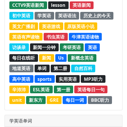
CCTV9英语新闻
lesson
英语新闻
初中英语
学英语
英语语法
历史上的今天
英文广播剧
英语游戏
原版英语小说
英语有声读物
书虫英语
牛津英语读物
访谈录
新闻一分钟
考研英语
英语
每日在线听
新闻
Us
新概念英语
地道英语
单词
第二册
自然百科
高中英语
sports
实用英语
MP3听力
辛沛沛
ESL英语
第一册
英语每日一句
unit
新东方
GRE
每日一词
BBC听力
学英语单词