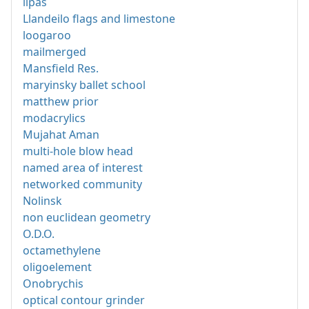
lipas
Llandeilo flags and limestone
loogaroo
mailmerged
Mansfield Res.
maryinsky ballet school
matthew prior
modacrylics
Mujahat Aman
multi-hole blow head
named area of interest
networked community
Nolinsk
non euclidean geometry
O.D.O.
octamethylene
oligoelement
Onobrychis
optical contour grinder