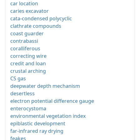
car location
caries excavator
cata-condensed polycyclic
clathrate compounds
coast guarder
contrabassi
coralliferous
correcting wire
credit and loan
crustal arching
CS gas
deepwater depth mechanism
desertless
electron potential difference gauge
enterocystoma
environmental vegetation index
epiblastic development
far-infrared ray drying
feakes