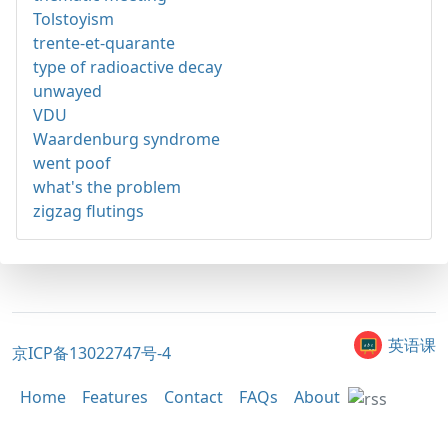
Tolstoyism
trente-et-quarante
type of radioactive decay
unwayed
VDU
Waardenburg syndrome
went poof
what's the problem
zigzag flutings
英语课
京ICP备13022747号-4
Home
Features
Contact
FAQs
About