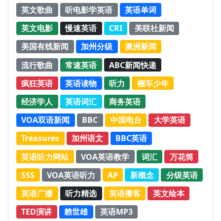
英文歌曲
听电影学英语
英语单词
英文电影
慢速英语
CRI
美联社新闻
美国有线新闻
加州分级
澳洲新闻
流行歌曲
常速英语
ABC新闻快递
疯狂英语
英语读物
听力
棚车少年
经济学人
英语词汇
商务英语
VOA双语新闻
BBC
中国电台
大学英语
Treasures
加州语文
BBC英语
英语听力网站
VOA英语教学
词汇
万花筒
SSS
VOA英语听力
AP
新概念
分级英语
英语广播
听力精选
英语播客
英文绘本
TED演讲
赖世雄
英语MP3