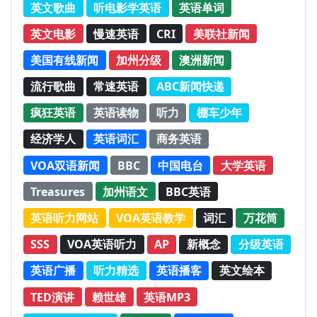
英文歌曲
听电影学英语
英语单词
英文电影
慢速英语
CRI
美联社新闻
美国有线新闻
加州分级
澳洲新闻
流行歌曲
常速英语
ABC新闻快递
疯狂英语
英语读物
听力
棚车少年
经济学人
英语词汇
商务英语
VOA双语新闻
BBC
中国电台
大学英语
Treasures
加州语文
BBC英语
英语听力网站
VOA英语教学
词汇
万花筒
SSS
VOA英语听力
AP
新概念
分级英语
英语广播
听力精选
英语播客
英文绘本
TED演讲
赖世雄
英语MP3