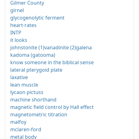
Gilmer County
girnel
glycogenolytic ferment
heart-rates
INTP
it looks
johnstonite (1)vanadinite (2)galena
kadoma (gatooma)
know someone in the biblical sense
lateral pterygoid plate
laxative
lean muscle
lycaon pictuss
machine shorthand
magnetic field control by Hall effect
magnetometric titration
malfoy
mclaren-ford
metal body