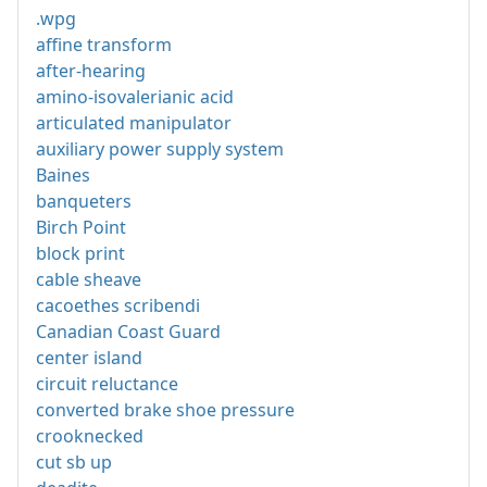
.wpg
affine transform
after-hearing
amino-isovalerianic acid
articulated manipulator
auxiliary power supply system
Baines
banqueters
Birch Point
block print
cable sheave
cacoethes scribendi
Canadian Coast Guard
center island
circuit reluctance
converted brake shoe pressure
crooknecked
cut sb up