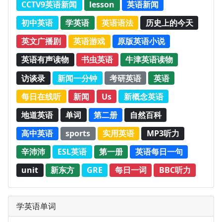
CCTV9英语新闻
lesson
英语新闻
初中英语
学英语
英语语法
历史上的今天
英文广播剧
英语游戏
原版英语小说
英语有声读物
书虫英语
牛津英语读物
访谈录
新闻一分钟
考研英语
英语
每日在线听
新闻
Us
新概念英语
地道英语
单词
第二册
自然百科
高中英语
sports
实用英语
MP3听力
辛沛沛
ESL英语
第一册
英语每日一句
unit
新东方
GRE
每日一词
BBC听力
学英语单词