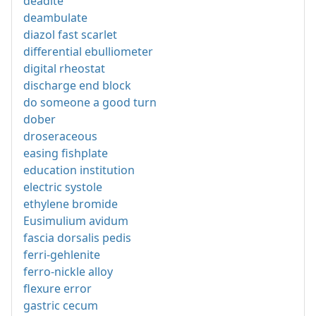
deadite
deambulate
diazol fast scarlet
differential ebulliometer
digital rheostat
discharge end block
do someone a good turn
dober
droseraceous
easing fishplate
education institution
electric systole
ethylene bromide
Eusimulium avidum
fascia dorsalis pedis
ferri-gehlenite
ferro-nickle alloy
flexure error
gastric cecum