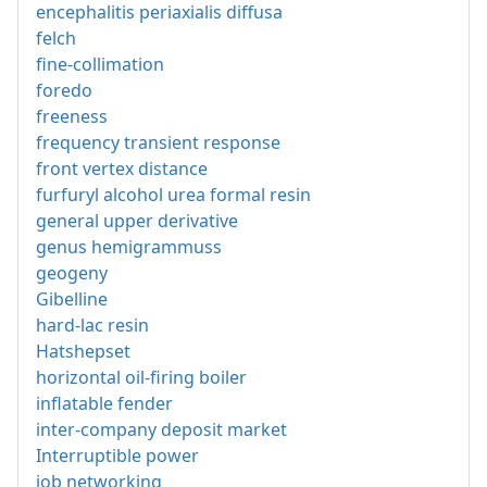
encephalitis periaxialis diffusa
felch
fine-collimation
foredo
freeness
frequency transient response
front vertex distance
furfuryl alcohol urea formal resin
general upper derivative
genus hemigrammuss
geogeny
Gibelline
hard-lac resin
Hatshepset
horizontal oil-firing boiler
inflatable fender
inter-company deposit market
Interruptible power
job networking