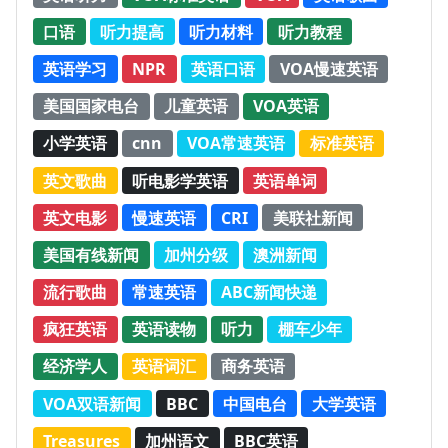
口语
听力提高
听力材料
听力教程
英语学习
NPR
英语口语
VOA慢速英语
美国国家电台
儿童英语
VOA英语
小学英语
cnn
VOA常速英语
标准英语
英文歌曲
听电影学英语
英语单词
英文电影
慢速英语
CRI
美联社新闻
美国有线新闻
加州分级
澳洲新闻
流行歌曲
常速英语
ABC新闻快递
疯狂英语
英语读物
听力
棚车少年
经济学人
英语词汇
商务英语
VOA双语新闻
BBC
中国电台
大学英语
Treasures
加州语文
BBC英语