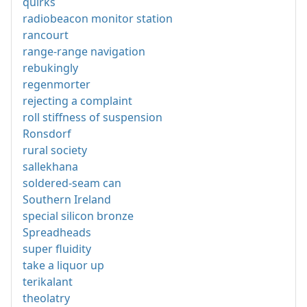
quirks
radiobeacon monitor station
rancourt
range-range navigation
rebukingly
regenmorter
rejecting a complaint
roll stiffness of suspension
Ronsdorf
rural society
sallekhana
soldered-seam can
Southern Ireland
special silicon bronze
Spreadheads
super fluidity
take a liquor up
terikalant
theolatry