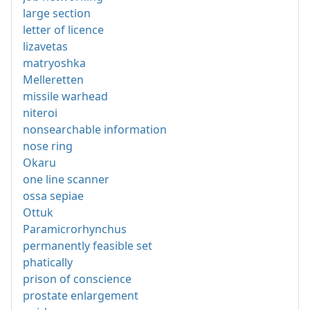
large section
letter of licence
lizavetas
matryoshka
Melleretten
missile warhead
niteroi
nonsearchable information
nose ring
Okaru
one line scanner
ossa sepiae
Ottuk
Paramicrorhynchus
permanently feasible set
phatically
prison of conscience
prostate enlargement