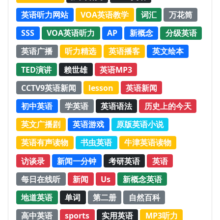
英语听力网站
VOA英语教学
词汇
万花筒
SSS
VOA英语听力
AP
新概念
分级英语
英语广播
听力精选
英语播客
英文绘本
TED演讲
赖世雄
英语MP3
CCTV9英语新闻
lesson
英语新闻
初中英语
学英语
英语语法
历史上的今天
英文广播剧
英语游戏
原版英语小说
英语有声读物
书虫英语
牛津英语读物
访谈录
新闻一分钟
考研英语
英语
每日在线听
新闻
Us
新概念英语
地道英语
单词
第二册
自然百科
高中英语
sports
实用英语
MP3听力