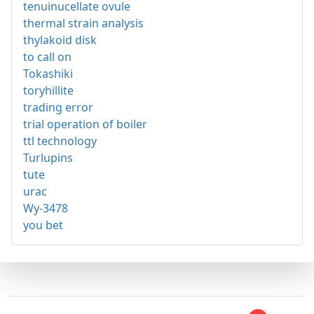
tenuinucellate ovule
thermal strain analysis
thylakoid disk
to call on
Tokashiki
toryhillite
trading error
trial operation of boiler
ttl technology
Turlupins
tute
urac
Wy-3478
you bet