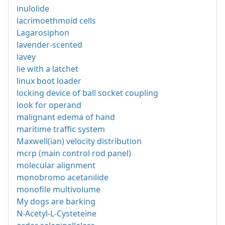
inulolide
lacrimoethmoid cells
Lagarosiphon
lavender-scented
lavey
lie with a latchet
linux boot loader
locking device of ball socket coupling
look for operand
malignant edema of hand
maritime traffic system
Maxwell(ian) velocity distribution
mcrp (main control rod panel)
molecular alignment
monobromo acetanilide
monofile multivolume
My dogs are barking
N-Acetyl-L-Cysteteine