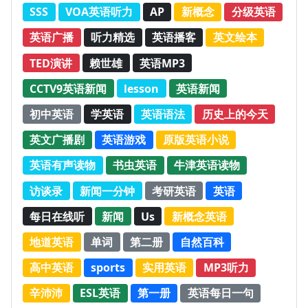
SSS
VOA英语听力
AP
新概念
分级英语
英语广播
听力精选
英语播客
英文绘本
TED演讲
赖世雄
英语MP3
CCTV9英语新闻
lesson
英语新闻
初中英语
学英语
英语语法
历史上的今天
英文广播剧
英语游戏
原版英语小说
英语有声读物
书虫英语
牛津英语读物
访谈录
新闻一分钟
考研英语
英语
每日在线听
新闻
Us
新概念英语
地道英语
单词
第二册
自然百科
高中英语
sports
实用英语
MP3听力
辛沛沛
ESL英语
第一册
英语每日一句