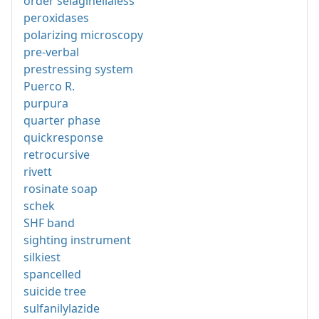
order selaginellaless
peroxidases
polarizing microscopy
pre-verbal
prestressing system
Puerco R.
purpura
quarter phase
quickresponse
retrocursive
rivett
rosinate soap
schek
SHF band
sighting instrument
silkiest
spancelled
suicide tree
sulfanilylazide