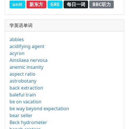
unit
新东方
GRE
每日一词
BBC听力
学英语单词
abbies
acidifying agent
acyron
Ainsliaea nervosa
anemic insanity
aspect ratio
astrobotany
back extraction
baleful train
be on vacation
be way beyond expectation
bear seller
Beck hydrometer