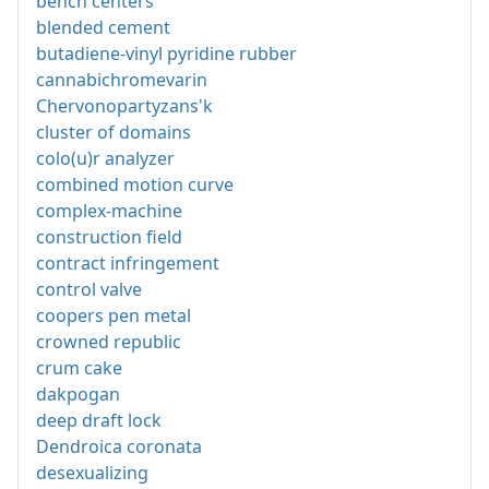
bench centers
blended cement
butadiene-vinyl pyridine rubber
cannabichromevarin
Chervonopartyzans'k
cluster of domains
colo(u)r analyzer
combined motion curve
complex-machine
construction field
contract infringement
control valve
coopers pen metal
crowned republic
crum cake
dakpogan
deep draft lock
Dendroica coronata
desexualizing