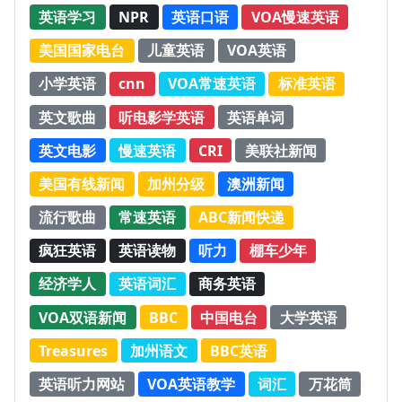
英语学习
NPR
英语口语
VOA慢速英语
美国国家电台
儿童英语
VOA英语
小学英语
cnn
VOA常速英语
标准英语
英文歌曲
听电影学英语
英语单词
英文电影
慢速英语
CRI
美联社新闻
美国有线新闻
加州分级
澳洲新闻
流行歌曲
常速英语
ABC新闻快递
疯狂英语
英语读物
听力
棚车少年
经济学人
英语词汇
商务英语
VOA双语新闻
BBC
中国电台
大学英语
Treasures
加州语文
BBC英语
英语听力网站
VOA英语教学
词汇
万花筒