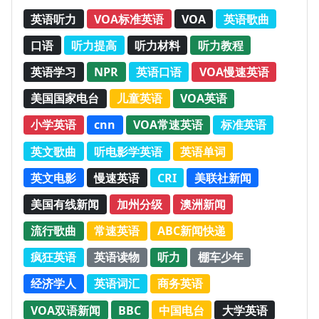
英语听力
VOA标准英语
VOA
英语歌曲
口语
听力提高
听力材料
听力教程
英语学习
NPR
英语口语
VOA慢速英语
美国国家电台
儿童英语
VOA英语
小学英语
cnn
VOA常速英语
标准英语
英文歌曲
听电影学英语
英语单词
英文电影
慢速英语
CRI
美联社新闻
美国有线新闻
加州分级
澳洲新闻
流行歌曲
常速英语
ABC新闻快递
疯狂英语
英语读物
听力
棚车少年
经济学人
英语词汇
商务英语
VOA双语新闻
BBC
中国电台
大学英语