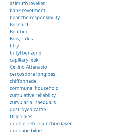
azimuth leveller
bank revetment
bear the responsibility
Besnard L.
Beuthen
Bois, L.des
btry
butyl benzene
capillary leak
Cellino Attanasio
cercospora longipes
chiffonnade
communal household
cumulative reliability
curvularia inaequalis
destroyed cattle
Dilleniales
double heterojunction laser
drainage bilge