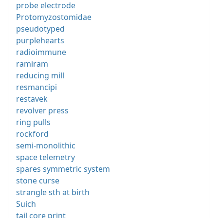
probe electrode
Protomyzostomidae
pseudotyped
purplehearts
radioimmune
ramiram
reducing mill
resmancipi
restavek
revolver press
ring pulls
rockford
semi-monolithic
space telemetry
spares symmetric system
stone curse
strangle sth at birth
Suich
tail core print