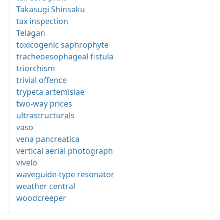
Takasugi Shinsaku
tax inspection
Telagan
toxicogenic saphrophyte
tracheoesophageal fistula
triorchism
trivial offence
trypeta artemisiae
two-way prices
ultrastructurals
vaso
vena pancreatica
vertical aerial photograph
vivelo
waveguide-type resonator
weather central
woodcreeper