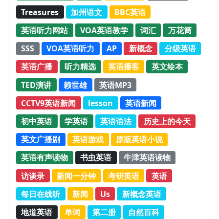
Treasures
加州语文
BBC英语
英语听力网站
VOA英语教学
词汇
万花筒
SSS
VOA英语听力
AP
新概念
分级英语
英语广播
听力精选
英语播客
英文绘本
TED演讲
赖世雄
英语MP3
CCTV9英语新闻
lesson
英语新闻
初中英语
学英语
英语语法
历史上的今天
英文广播剧
英语游戏
原版英语小说
英语有声读物
书虫英语
牛津英语读物
访谈录
新闻一分钟
考研英语
英语
每日在线听
新闻
Us
新概念英语
地道英语
单词
第二册
自然百科