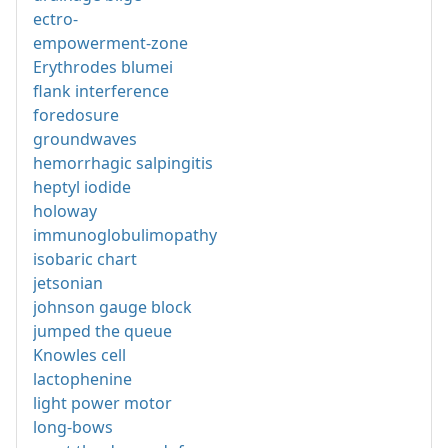
ectro-
empowerment-zone
Erythrodes blumei
flank interference
foredosure
groundwaves
hemorrhagic salpingitis
heptyl iodide
holoway
immunoglobulimopathy
isobaric chart
jetsonian
johnson gauge block
jumped the queue
Knowles cell
lactophenine
light power motor
long-bows