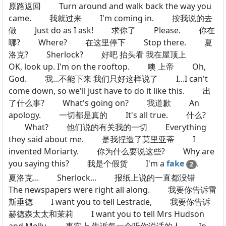
原路返回 Turn around and walk back the way you
came. 我就过来 I'm coming in. 按我说的去
做 Just do as I ask! 求你了 Please. 你在
哪? Where? 在这里停下 Stop there. 夏
洛克? Sherlock? 好吧 抬头看 我在屋顶上
OK, look up. I'm on the rooftop. 噢 上帝 Oh,
God. 我...不能下来 我们只好这样说了 I...I can't
come down, so we'll just have to do it like this. 出
了什么事? What's going on? 我道歉 An
apology. 一切都是真的 It's all true. 什么?
What? 他们说的有关我的一切 Everything
they said about me. 是我捏造了莫里亚蒂 I
invented Moriarty. 你为什么要说这些? Why are
you saying this? 我是个假货 I'm a
fake
.
2
夏洛克... Sherlock... 报纸上说的一直都没错
The newspapers were right all along. 我要你告诉雷
斯垂德 I want you to tell Lestrade, 我要你告诉
赫德森太太和茉莉 I want you to tell Mrs Hudson