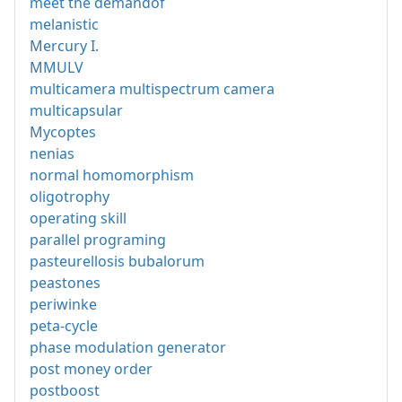
meet the demandof
melanistic
Mercury I.
MMULV
multicamera multispectrum camera
multicapsular
Mycoptes
nenias
normal homomorphism
oligotrophy
operating skill
parallel programing
pasteurellosis bubalorum
peastones
periwinke
peta-cycle
phase modulation generator
post money order
postboost