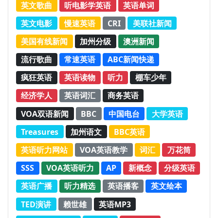
英文歌曲
听电影学英语
英语单词
英文电影
慢速英语
CRI
美联社新闻
美国有线新闻
加州分级
澳洲新闻
流行歌曲
常速英语
ABC新闻快递
疯狂英语
英语读物
听力
棚车少年
经济学人
英语词汇
商务英语
VOA双语新闻
BBC
中国电台
大学英语
Treasures
加州语文
BBC英语
英语听力网站
VOA英语教学
词汇
万花筒
SSS
VOA英语听力
AP
新概念
分级英语
英语广播
听力精选
英语播客
英文绘本
TED演讲
赖世雄
英语MP3