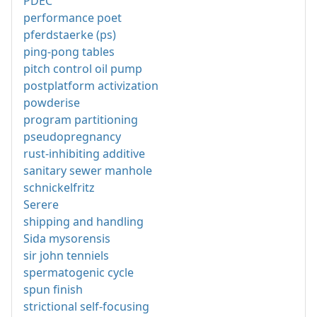
PDEC
performance poet
pferdstaerke (ps)
ping-pong tables
pitch control oil pump
postplatform activization
powderise
program partitioning
pseudopregnancy
rust-inhibiting additive
sanitary sewer manhole
schnickelfritz
Serere
shipping and handling
Sida mysorensis
sir john tenniels
spermatogenic cycle
spun finish
strictional self-focusing