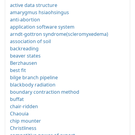
active data structure
amarygmus hsiaohsingus
anti-abortion
application software system
arndt-gottron syndrome(scleromyxedema)
association of soil
backreading
beaver states
Berzhausen
best fit
bilge branch pipeline
blackbody radiation
boundary contraction method
buffat
chair-ridden
Chaouia
chip mounter
Christliness