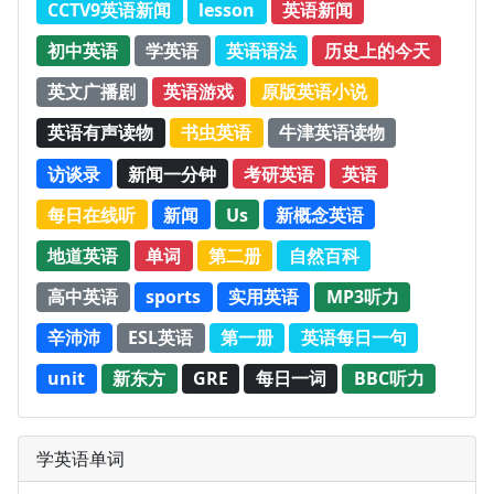
CCTV9英语新闻
lesson
英语新闻
初中英语
学英语
英语语法
历史上的今天
英文广播剧
英语游戏
原版英语小说
英语有声读物
书虫英语
牛津英语读物
访谈录
新闻一分钟
考研英语
英语
每日在线听
新闻
Us
新概念英语
地道英语
单词
第二册
自然百科
高中英语
sports
实用英语
MP3听力
辛沛沛
ESL英语
第一册
英语每日一句
unit
新东方
GRE
每日一词
BBC听力
学英语单词