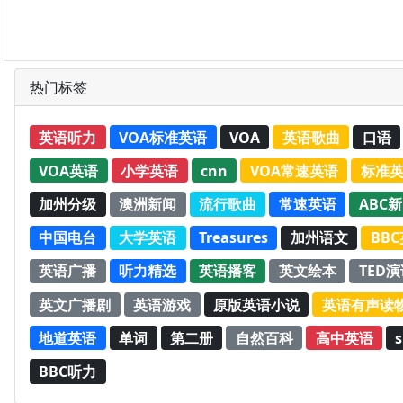
热门标签
英语听力
VOA标准英语
VOA
英语歌曲
口语
VOA英语
小学英语
cnn
VOA常速英语
标准
加州分级
澳洲新闻
流行歌曲
常速英语
ABC
中国电台
大学英语
Treasures
加州语文
BB
英语广播
听力精选
英语播客
英文绘本
TED
英文广播剧
英语游戏
原版英语小说
英语有声读
地道英语
单词
第二册
自然百科
高中英语
s
BBC听力