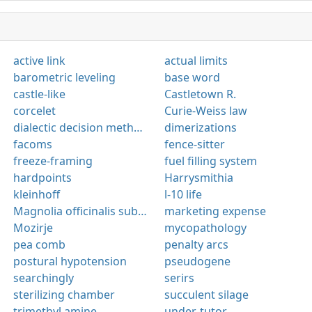
active link
actual limits
barometric leveling
base word
castle-like
Castletown R.
corcelet
Curie-Weiss law
dialectic decision method(DDM)
dimerizations
facoms
fence-sitter
freeze-framing
fuel filling system
hardpoints
Harrysmithia
kleinhoff
l-10 life
Magnolia officinalis subsp. biloba
marketing expense
Mozirje
mycopathology
pea comb
penalty arcs
postural hypotension
pseudogene
searchingly
serirs
sterilizing chamber
succulent silage
trimethyl amine
under-tutor