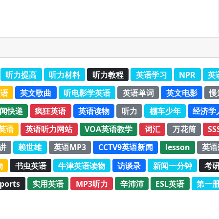
听力提高
听力材料
听力教程
英语学习
NPR
英
英语
英文歌曲
听电影学英语
英语单词
英文电影
慢
新闻快递
疯狂英语
英语读物
听力
棚车少年
经济学
C英语
英语听力网站
VOA英语教学
词汇
万花筒
SS
演讲
赖世雄
英语MP3
CCTV9英语新闻
lesson
英语
物
书虫英语
牛津英语读物
访谈录
新闻一分钟
考
ports
实用英语
MP3听力
辛沛沛
ESL英语
第一