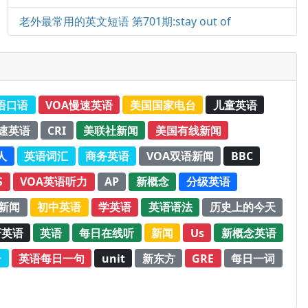
老外最常用的英文短语 第701期:stay out of
语口语
VOA慢速英语
美国国家电台
儿童英语
速英语
CRI
美联社新闻
美国有线新闻
人
英语词汇
商务英语
VOA双语新闻
BBC
S
VOA英语听力
AP
新概念
分级英语
新闻
初中英语
学英语
英语语法
历史上的今天
研英语
英语
每日在线听
新闻
Us
新概念英语
册
英语每日一句
unit
新东方
GRE
每日一词