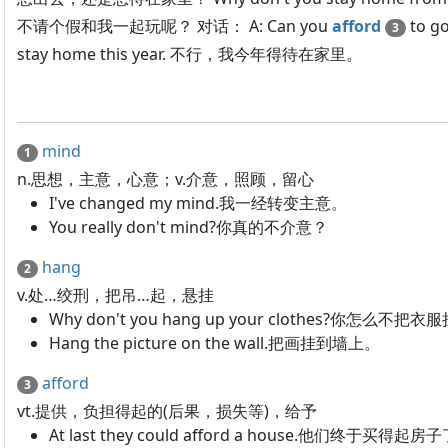
不请个假和我一起玩呢？ 对话： A: Can you
afford
to g
3
stay home this year. 不行，我今年得待在家里。
mind
1
n.思想，主意，心意；v.介意，照顾，留心
I've changed my mind.我一经转变主意。
You really don't mind?你真的不介意？
hang
2
v.处…绞刑，把吊…起，悬挂
Why don't you hang up your clothes?你怎么不把
Hang the picture on the wall.把画挂到墙上。
afford
3
vt.提供，负担得起的(后果，损失等)，给予
At last they could afford a house.他们终于买得起房