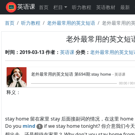
英语课
首页
栏目
听力教程
英语教材
最新
首页
听力教程
老外最常用的英文短语
老外最常用的英文短
老外最常用的英文短语 第
时间：2019-03-13
作者：
英语课
分类：
老外最常用的英文短
老外最常用的英文短语 第694期:stay home
- 英语课
00:00
/
00:
释义：
stay home 留在家里 stay 后面接副词的情况，在这里 home 
Do you
mind
if we stay home tonight? 你介意我们今天
1
想出去，还是想待在家里？ Why don't you stay home from wo