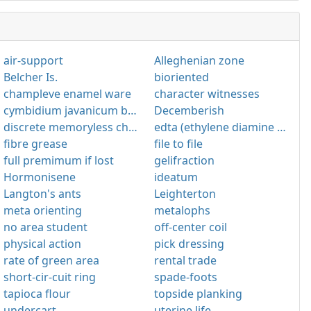
air-support
Alleghenian zone
Belcher Is.
bioriented
champleve enamel ware
character witnesses
cymbidium javanicum bl. var aspidistrifolium f. maek.
Decemberish
discrete memoryless channel
edta (ethylene diamine tetra acetic acid)
fibre grease
file to file
full premimum if lost
gelifraction
Hormonisene
ideatum
Langton's ants
Leighterton
meta orienting
metalophs
no area student
off-center coil
physical action
pick dressing
rate of green area
rental trade
short-cir-cuit ring
spade-foots
tapioca flour
topside planking
undercart
uterine life