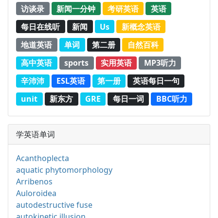
访谈录
新闻一分钟
考研英语
英语
每日在线听
新闻
Us
新概念英语
地道英语
单词
第二册
自然百科
高中英语
sports
实用英语
MP3听力
辛沛沛
ESL英语
第一册
英语每日一句
unit
新东方
GRE
每日一词
BBC听力
学英语单词
Acanthoplecta
aquatic phytomorphology
Arribenos
Auloroidea
autodestructive fuse
autokinetic illusion