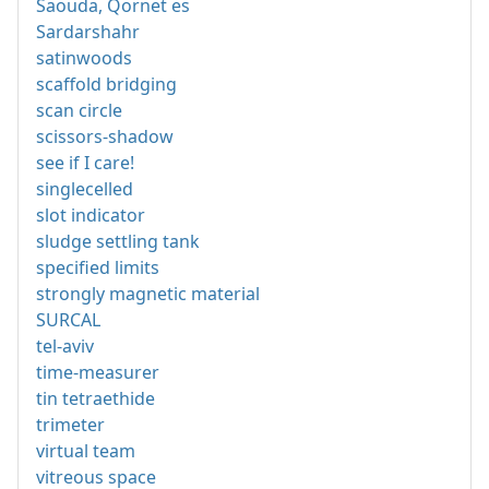
Saouda, Qornet es
Sardarshahr
satinwoods
scaffold bridging
scan circle
scissors-shadow
see if I care!
singlecelled
slot indicator
sludge settling tank
specified limits
strongly magnetic material
SURCAL
tel-aviv
time-measurer
tin tetraethide
trimeter
virtual team
vitreous space