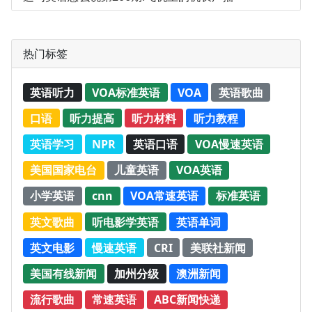
热门标签
英语听力
VOA标准英语
VOA
英语歌曲
口语
听力提高
听力材料
听力教程
英语学习
NPR
英语口语
VOA慢速英语
美国国家电台
儿童英语
VOA英语
小学英语
cnn
VOA常速英语
标准英语
英文歌曲
听电影学英语
英语单词
英文电影
慢速英语
CRI
美联社新闻
美国有线新闻
加州分级
澳洲新闻
流行歌曲
常速英语
ABC新闻快递