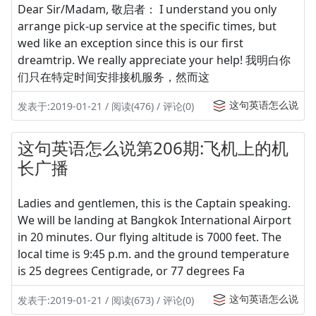
Dear Sir/Madam, 敬启者： I understand you only
arrange pick-up service at the specific times, but
wed like an exception since this is our first
dreamtrip. We really appreciate your help! 我明白你
们只在特定时间安排接机服务，然而这
这句英语怎么说
发表于:2019-01-21 / 阅读(476) / 评论(0)
这句英语怎么说第206期:飞机上的机
长广播
Ladies and gentlemen, this is the Captain speaking.
We will be landing at Bangkok International Airport
in 20 minutes. Our flying altitude is 7000 feet. The
local time is 9:45 p.m. and the ground temperature
is 25 degrees Centigrade, or 77 degrees Fa
这句英语怎么说
发表于:2019-01-21 / 阅读(673) / 评论(0)