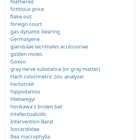
feathered
fictitious price
flake-out
foreign court
gas-dynamic bearing
Germalgene
glandulae lacrimales accessoriae
golden moles
Goxoo
gray nerve substance (or gray matter)
Hach colorimetric zinc analyzer
herbstreit
hippodamos
Hlebwegyi
horikawa's brown bat
intellectualoids
Intervention Band
Isocardiidae
Itea macrophylla