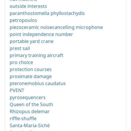
outside interests
paranthostomella phyllostachydis
petropoulos
piezoceramic noisecancelling microphone
point independence number
portable yard crane
prest sail
primary training aircraft
pro choice
protection courses
proximate damage
pteronemobius caudatus
PVENT
pyrosequencers
Queen of the South
Rhizopus delemar
riffle-shuffle
Santa-Maria-Siché