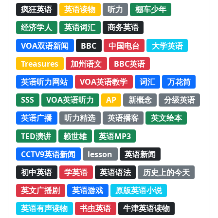
疯狂英语
英语读物
听力
棚车少年
经济学人
英语词汇
商务英语
VOA双语新闻
BBC
中国电台
大学英语
Treasures
加州语文
BBC英语
英语听力网站
VOA英语教学
词汇
万花筒
SSS
VOA英语听力
AP
新概念
分级英语
英语广播
听力精选
英语播客
英文绘本
TED演讲
赖世雄
英语MP3
CCTV9英语新闻
lesson
英语新闻
初中英语
学英语
英语语法
历史上的今天
英文广播剧
英语游戏
原版英语小说
英语有声读物
书虫英语
牛津英语读物