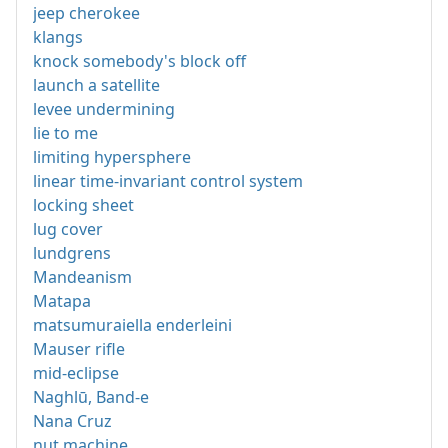
jeep cherokee
klangs
knock somebody's block off
launch a satellite
levee undermining
lie to me
limiting hypersphere
linear time-invariant control system
locking sheet
lug cover
lundgrens
Mandeanism
Matapa
matsumuraiella enderleini
Mauser rifle
mid-eclipse
Naghlū, Band-e
Nana Cruz
nut machine