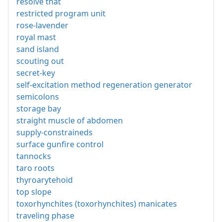
resolve that
restricted program unit
rose-lavender
royal mast
sand island
scouting out
secret-key
self-excitation method regeneration generator
semicolons
storage bay
straight muscle of abdomen
supply-constraineds
surface gunfire control
tannocks
taro roots
thyroarytehoid
top slope
toxorhynchites (toxorhynchites) manicates
traveling phase