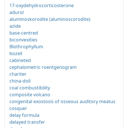
17-oxydehydrocorticosterone
adurol
aluminoskorodite (aluminoscorodite)
azide
base-centred
biconvexities
Blothrophyllum
bozell
cabineted
cephalometric roentgenogram
chariter
china-doll
coal combustibility
composite volcano
congenital exostosis of osseous auditory meatus
cosquer
delay formula
delayed transfer