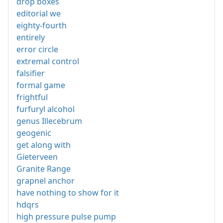
drop boxes
editorial we
eighty-fourth
entirely
error circle
extremal control
falsifier
formal game
frightful
furfuryl alcohol
genus Illecebrum
geogenic
get along with
Gieterveen
Granite Range
grapnel anchor
have nothing to show for it
hdqrs
high pressure pulse pump