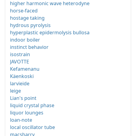
higher harmonic wave heterodyne
horse-faced
hostage taking
hydrous pyrolysis
hyperplastic epidermolysis bullosa
indoor boiler
instinct behavior
isostrain
JAVOTTE
Kefamenanu
Käenkoski
larvieide
leige
Lian's point
liquid crystal phase
liquor lounges
loan-note
local oscillator tube
macsharry