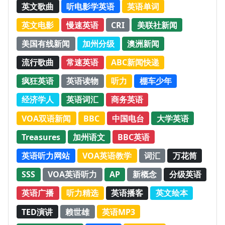
英文歌曲
听电影学英语
英语单词
英文电影
慢速英语
CRI
美联社新闻
美国有线新闻
加州分级
澳洲新闻
流行歌曲
常速英语
ABC新闻快递
疯狂英语
英语读物
听力
棚车少年
经济学人
英语词汇
商务英语
VOA双语新闻
BBC
中国电台
大学英语
Treasures
加州语文
BBC英语
英语听力网站
VOA英语教学
词汇
万花筒
SSS
VOA英语听力
AP
新概念
分级英语
英语广播
听力精选
英语播客
英文绘本
TED演讲
赖世雄
英语MP3