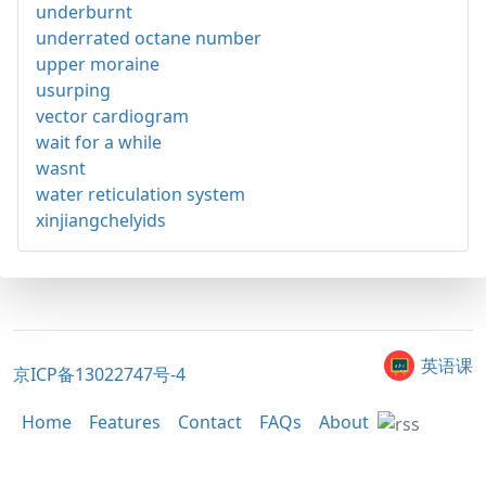
underburnt
underrated octane number
upper moraine
usurping
vector cardiogram
wait for a while
wasnt
water reticulation system
xinjiangchelyids
英语课
京ICP备13022747号-4
Home
Features
Contact
FAQs
About