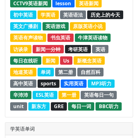
CCTV9英语新闻
lesson
英语新闻
初中英语
学英语
英语语法
历史上的今天
英文广播剧
英语游戏
原版英语小说
英语有声读物
书虫英语
牛津英语读物
访谈录
新闻一分钟
考研英语
英语
每日在线听
新闻
Us
新概念英语
地道英语
单词
第二册
自然百科
高中英语
sports
实用英语
MP3听力
辛沛沛
ESL英语
第一册
英语每日一句
unit
新东方
GRE
每日一词
BBC听力
学英语单词