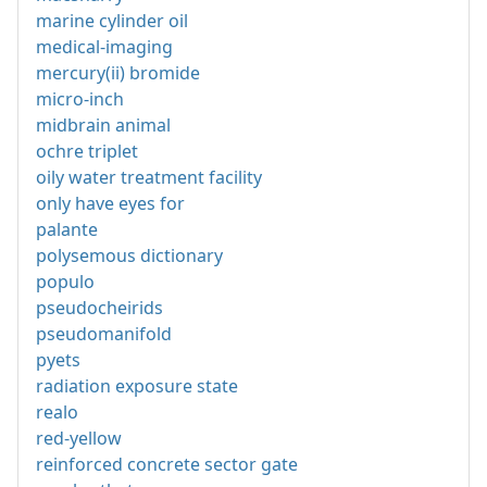
marine cylinder oil
medical-imaging
mercury(ii) bromide
micro-inch
midbrain animal
ochre triplet
oily water treatment facility
only have eyes for
palante
polysemous dictionary
populo
pseudocheirids
pseudomanifold
pyets
radiation exposure state
realo
red-yellow
reinforced concrete sector gate