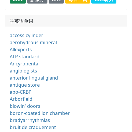
学英语单词
access cylinder
aerohydrous mineral
Allexperts
ALP standard
Ancyropenta
angiologists
anterior lingual gland
antique store
apo-CRBP
Arborfield
blowin' doors
boron-coated ion chamber
bradyarrhythmias
bruit de craquement