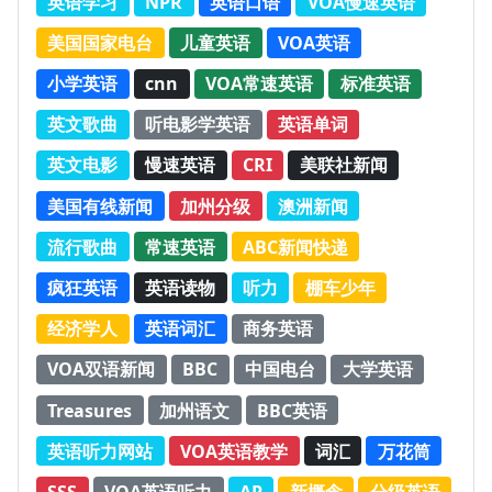
英语学习
NPR
英语口语
VOA慢速英语
美国国家电台
儿童英语
VOA英语
小学英语
cnn
VOA常速英语
标准英语
英文歌曲
听电影学英语
英语单词
英文电影
慢速英语
CRI
美联社新闻
美国有线新闻
加州分级
澳洲新闻
流行歌曲
常速英语
ABC新闻快递
疯狂英语
英语读物
听力
棚车少年
经济学人
英语词汇
商务英语
VOA双语新闻
BBC
中国电台
大学英语
Treasures
加州语文
BBC英语
英语听力网站
VOA英语教学
词汇
万花筒
SSS
VOA英语听力
AP
新概念
分级英语