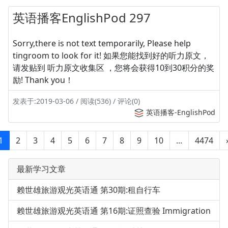
英语播客EnglishPod 297
Sorry,there is not text temporarily, Please help
tingroom to look for it! 如果您能找到好的听力原文，
请发贴到 听力原文收集区 ，您将会获得10到30积分的奖
励! Thank you！
发表于:2019-03-06 / 阅读(536) / 评论(0)
英语播客-EnglishPod
1
2
3
4
5
6
7
8
9
10
...
4474
最新学习文章
赖世雄旅游观光英语通 第30期:租自行车
赖世雄旅游观光英语通 第16期:证照查验 Immigration