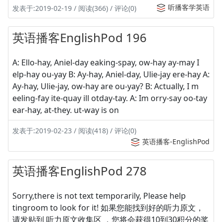
听播客学英语
发表于:2019-02-19 / 阅读(366) / 评论(0)
英语播客EnglishPod 196
A: Ello-hay, Aniel-day eaking-spay, ow-hay ay-may I
elp-hay ou-yay B: Ay-hay, Aniel-day, Ulie-jay ere-hay A:
Ay-hay, Ulie-jay, ow-hay are ou-yay? B: Actually, I m
eeling-fay ite-quay ill otday-tay. A: Im orry-say oo-tay
ear-hay, at-they. ut-way is on
发表于:2019-02-23 / 阅读(418) / 评论(0)
英语播客-EnglishPod
英语播客EnglishPod 278
Sorry,there is not text temporarily, Please help
tingroom to look for it! 如果您能找到好的听力原文，
请发贴到 听力原文收集区 ，您将会获得10到30积分的奖