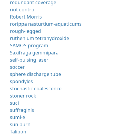
redundant coverage
riot control
Robert Morris
rorippa nasturtium-aquaticums
rough-legged
ruthenium tetrahydroxide
SAMOS program
Saxifraga gemmipara
self-pulsing laser
soccer
sphere discharge tube
spondyles
stochastic coalescence
stoner rock
suci
suffraginis
sumi-e
sun burn
Talibon