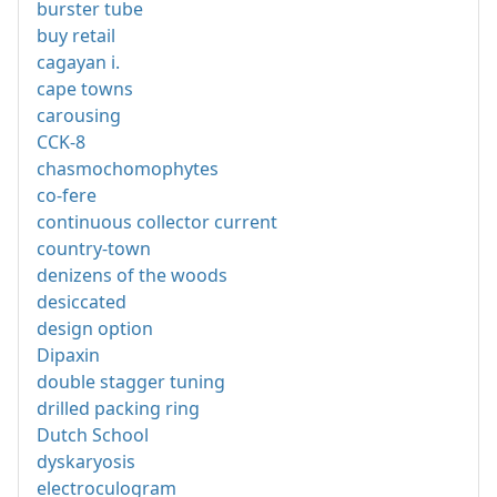
burster tube
buy retail
cagayan i.
cape towns
carousing
CCK-8
chasmochomophytes
co-fere
continuous collector current
country-town
denizens of the woods
desiccated
design option
Dipaxin
double stagger tuning
drilled packing ring
Dutch School
dyskaryosis
electroculogram