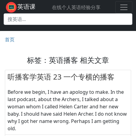
英语课
在线个人英语经验分享
首页
标签：英语播客 相关文章
听播客学英语 23 一个专横的播客
Before we begin, I have an apology to make. In the
last podcast, about the Archers, I talked about a
woman whom I called Helen Carter and her new
baby. I should have said Helen Archer. I do not know
why I got her name wrong. Perhaps I am getting
old.