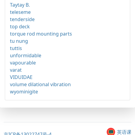
Taytay B.
teleseme
tenderside
top deck
torque rod mounting parts
tu nung
tuttis
unformidable
vapourable
varat
VIDUIDAE
volume dilational vibration
wyominigite
英语课
京ICP备13022747号-4