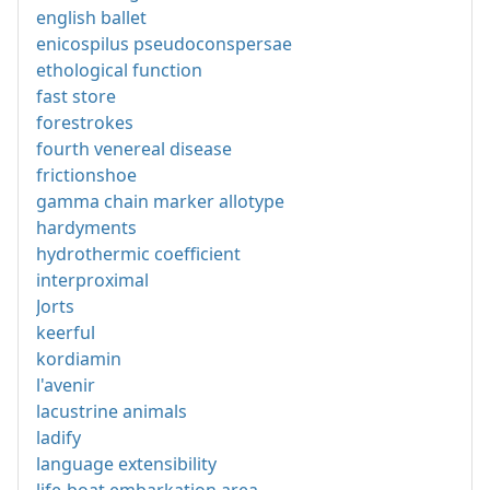
english ballet
enicospilus pseudoconspersae
ethological function
fast store
forestrokes
fourth venereal disease
frictionshoe
gamma chain marker allotype
hardyments
hydrothermic coefficient
interproximal
Jorts
keerful
kordiamin
l'avenir
lacustrine animals
ladify
language extensibility
life-boat embarkation area