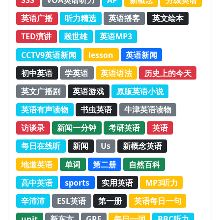
英语广播
听力精选
英语播客
英文绘本
TED演讲
赖世雄
英语MP3
CCTV9英语新闻
lesson
英语新闻
初中英语
学英语
英语语法
历史上的今天
英文广播剧
英语游戏
原版英语小说
英语有声读物
书虫英语
牛津英语读物
访谈录
新闻一分钟
考研英语
英语
每日在线听
新闻
Us
新概念英语
地道英语
单词
第二册
自然百科
高中英语
sports
实用英语
MP3听力
辛沛沛
ESL英语
第一册
英语每日一句
unit
新东方
GRE
每日一词
BBC听力