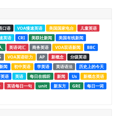
语口语
VOA慢速英语
美国国家电台
儿童英语
速英语
CRI
美联社新闻
美国有线新闻
人
英语词汇
商务英语
VOA双语新闻
BBC
S
VOA英语听力
AP
新概念
分级英语
新闻
初中英语
学英语
英语语法
历史上的今天
研英语
英语
每日在线听
新闻
Us
新概念英语
册
英语每日一句
unit
新东方
GRE
每日一词