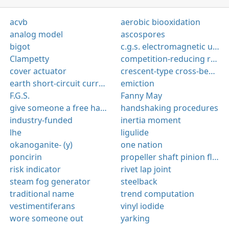
acvb
aerobic biooxidation
analog model
ascospores
bigot
c.g.s. electromagnetic unit
Clampetty
competition-reducing restraints
cover actuator
crescent-type cross-bedding
earth short-circuit current
emiction
F.G.S.
Fanny May
give someone a free hand
handshaking procedures
industry-funded
inertia moment
lhe
ligulide
okanoganite- (y)
one nation
poncirin
propeller shaft pinion flange
risk indicator
rivet lap joint
steam fog generator
steelback
traditional name
trend computation
vestimentiferans
vinyl iodide
wore someone out
yarking