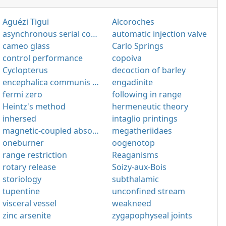
Aguézi Tigui
Alcoroches
asynchronous serial communication
automatic injection valve
cameo glass
Carlo Springs
control performance
copoiva
Cyclopterus
decoction of barley
encephalica communis arteria
engadinite
fermi zero
following in range
Heintz's method
hermeneutic theory
inhersed
intaglio printings
magnetic-coupled absorption trap
megatheriidaes
oneburner
oogenotop
range restriction
Reaganisms
rotary release
Soizy-aux-Bois
storiology
subthalamic
tupentine
unconfined stream
visceral vessel
weakneed
zinc arsenite
zygapophyseal joints