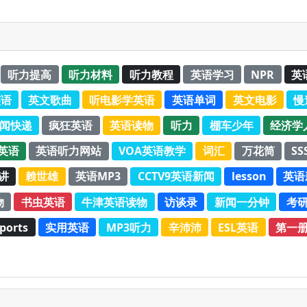
听力提高
听力材料
听力教程
英语学习
NPR
英
英语
英文歌曲
听电影学英语
英语单词
英文电影
慢
新闻快递
疯狂英语
英语读物
听力
棚车少年
经济学
C英语
英语听力网站
VOA英语教学
词汇
万花筒
SS
演讲
赖世雄
英语MP3
CCTV9英语新闻
lesson
英语
物
书虫英语
牛津英语读物
访谈录
新闻一分钟
考
ports
实用英语
MP3听力
辛沛沛
ESL英语
第一