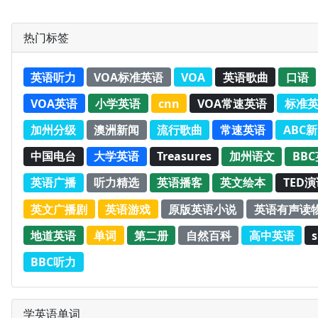
热门标签
英语听力
VOA标准英语
VOA
英语歌曲
口语
VOA英语
小学英语
cnn
VOA常速英语
标准
加州分级
澳洲新闻
流行歌曲
常速英语
ABC
中国电台
大学英语
Treasures
加州语文
BB
英语广播
听力精选
英语播客
英文绘本
TED
英文广播剧
英语游戏
原版英语小说
英语有声读
地道英语
单词
第二册
自然百科
高中英语
s
BBC听力
学英语单词