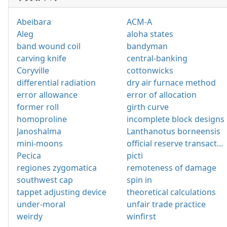
Abeibara
ACM-A
Aleg
aloha states
band wound coil
bandyman
carving knife
central-banking
Coryville
cottonwicks
differential radiation
dry air furnace method
error allowance
error of allocation
former roll
girth curve
homoproline
incomplete block designs
Janoshalma
Lanthanotus borneensis
mini-moons
official reserve transactions
Pecica
picti
regiones zygomatica
remoteness of damage
southwest cap
spin in
tappet adjusting device
theoretical calculations
under-moral
unfair trade practice
weirdy
winfirst