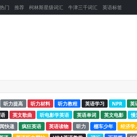
热门
推荐
柯林斯星级词汇
牛津三千词汇
英语标签
听力提高
听力材料
听力教程
英语学习
NPR
英
英语
英文歌曲
听电影学英语
英语单词
英文电影
慢
新闻快递
疯狂英语
英语读物
听力
棚车少年
经济学