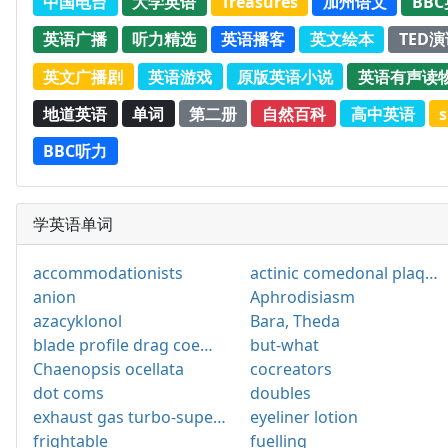
中国电台
大学英语
Treasures
加州语文
BB
英语广播
听力精选
英语播客
英文绘本
TED
英文广播剧
英语游戏
原版英语小说
英语有声读
地道英语
单词
第二册
自然百科
高中英语
s
BBC听力
学英语单词
accommodationists
actinic comedonal plaques
anion
Aphrodisiasm
azacyklonol
Bara, Theda
blade profile drag coefficient
but-what
Chaenopsis ocellata
cocreators
dot coms
doubles
exhaust gas turbo-supercharger
eyeliner lotion
frightable
fuelling