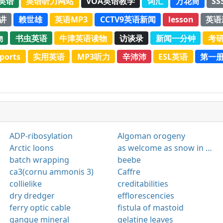
C英语
英语听力网站
VOA英语教学
词汇
万花筒
SS
演讲
赖世雄
英语MP3
CCTV9英语新闻
lesson
英语
物
书虫英语
牛津英语读物
访谈录
新闻一分钟
考
ports
实用英语
MP3听力
辛沛沛
ESL英语
第一
ADP-ribosylation
Algoman orogeny
Arctic loons
as welcome as snow in harvest
batch wrapping
beebe
ca3(cornu ammonis 3)
Caffre
collielike
creditabilities
dry dredger
efflorescencies
ferry optic cable
fistula of mastoid
gangue mineral
gelatine leaves