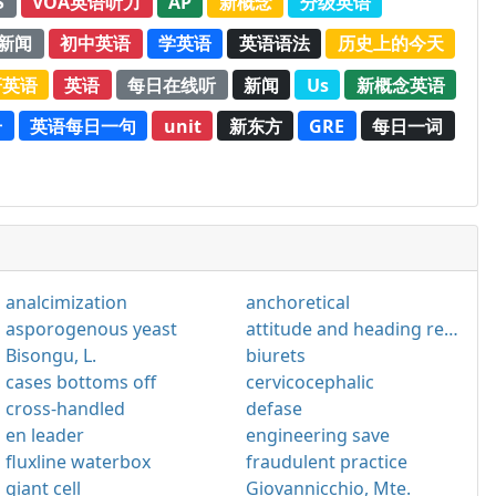
S
VOA英语听力
AP
新概念
分级英语
新闻
初中英语
学英语
英语语法
历史上的今天
研英语
英语
每日在线听
新闻
Us
新概念英语
册
英语每日一句
unit
新东方
GRE
每日一词
analcimization
anchoretical
asporogenous yeast
attitude and heading reference system
Bisongu, L.
biurets
cases bottoms off
cervicocephalic
cross-handled
defase
en leader
engineering save
fluxline waterbox
fraudulent practice
giant cell
Giovannicchio, Mte.