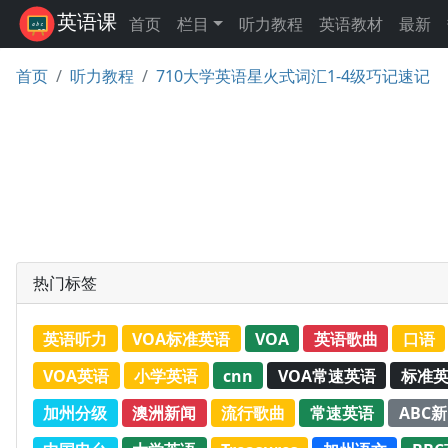
英语课
首页
栏目
听力教程
英语教材
最新
首页
听力教程
710大学英语星火式词汇1-4级巧记速记
热门标签
英语听力
VOA标准英语
VOA
英语歌曲
口语
VOA英语
小学英语
cnn
VOA常速英语
标准
加州分级
澳洲新闻
流行歌曲
常速英语
ABC