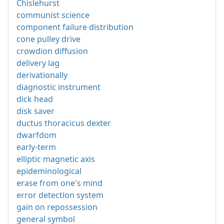
Chislehurst
communist science
component failure distribution
cone pulley drive
crowdion diffusion
delivery lag
derivationally
diagnostic instrument
dick head
disk saver
ductus thoracicus dexter
dwarfdom
early-term
elliptic magnetic axis
epideminological
erase from one's mind
error detection system
gain on repossession
general symbol