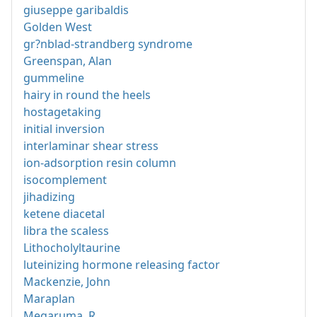
giuseppe garibaldis
Golden West
gr?nblad-strandberg syndrome
Greenspan, Alan
gummeline
hairy in round the heels
hostagetaking
initial inversion
interlaminar shear stress
ion-adsorption resin column
isocomplement
jihadizing
ketene diacetal
libra the scaless
Lithocholyltaurine
luteinizing hormone releasing factor
Mackenzie, John
Maraplan
Megaruma, R.