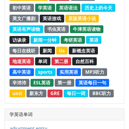
初中英语
学英语
英语语法
历史上的今天
英文广播剧
英语游戏
原版英语小说
英语有声读物
书虫英语
牛津英语读物
访谈录
新闻一分钟
考研英语
英语
每日在线听
新闻
Us
新概念英语
地道英语
单词
第二册
自然百科
高中英语
sports
实用英语
MP3听力
辛沛沛
ESL英语
第一册
英语每日一句
unit
新东方
GRE
每日一词
BBC听力
学英语单词
adjustment entry