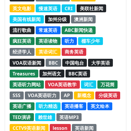
英文电影
慢速英语
CRI
美联社新闻
美国有线新闻
加州分级
澳洲新闻
流行歌曲
常速英语
ABC新闻快递
疯狂英语
英语读物
听力
棚车少年
经济学人
英语词汇
商务英语
VOA双语新闻
BBC
中国电台
大学英语
Treasures
加州语文
BBC英语
英语听力网站
VOA英语教学
词汇
万花筒
SSS
VOA英语听力
AP
新概念
分级英语
英语广播
听力精选
英语播客
英文绘本
TED演讲
赖世雄
英语MP3
CCTV9英语新闻
lesson
英语新闻