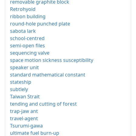
removable graphite block
Retrohyoid
ribbon building
round-hole punched plate
sabota lark
school-centred
semi-open files
sequencing valve
space motion sickness susceptibility
speaker unit
standard mathematical constant
stateship
subtlely
Taiwan Strait
tending and cutting of forest
trap-jaw ant
travel-agent
Tsurumi-gawa
ultimate fuel burn-up