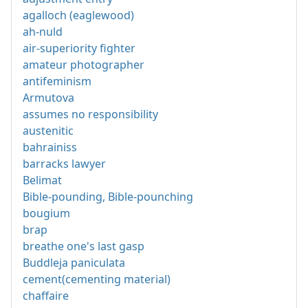
agalloch (eaglewood)
ah-nuld
air-superiority fighter
amateur photographer
antifeminism
Armutova
assumes no responsibility
austenitic
bahrainiss
barracks lawyer
Belimat
Bible-pounding, Bible-pounching
bougium
brap
breathe one's last gasp
Buddleja paniculata
cement(cementing material)
chaffaire