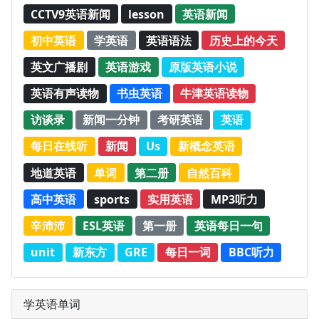
CCTV9英语新闻
lesson
英语新闻
初中英语
学英语
英语语法
历史上的今天
英文广播剧
英语游戏
原版英语小说
英语有声读物
书虫英语
牛津英语读物
访谈录
新闻一分钟
考研英语
英语
每日在线听
新闻
Us
新概念英语
地道英语
单词
第二册
自然百科
高中英语
sports
实用英语
MP3听力
辛沛沛
ESL英语
第一册
英语每日一句
unit
新东方
GRE
每日一词
BBC听力
学英语单词