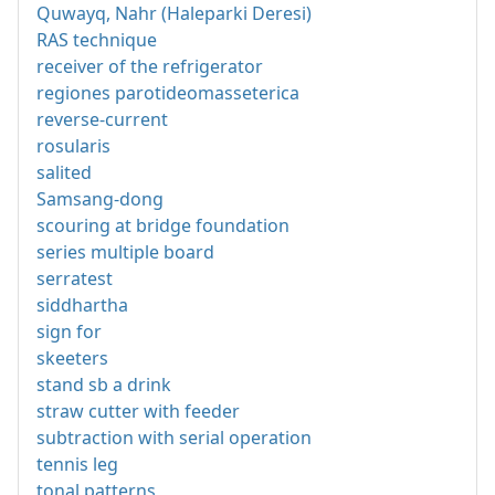
Quwayq, Nahr (Haleparki Deresi)
RAS technique
receiver of the refrigerator
regiones parotideomasseterica
reverse-current
rosularis
salited
Samsang-dong
scouring at bridge foundation
series multiple board
serratest
siddhartha
sign for
skeeters
stand sb a drink
straw cutter with feeder
subtraction with serial operation
tennis leg
tonal patterns