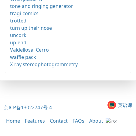
tone and ringing generator
tragi-comics
trotted
turn up their nose
uncork
up-end
Valdellosa, Cerro
waffle pack
X-ray stereophotogrammetry
英语课
京ICP备13022747号-4
Home
Features
Contact
FAQs
About