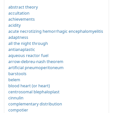
abstract theory
accultation
achievements
acidity
acute necrotizing hemorrhagic encephalomyelitis
adaptness
all the night through
antianaplastic
aqueous reactor fuel
arrow-debreu-nash theorem
artificial pneumoperitoneum
barstools
belem
blood heart (or heart)
centrosomal blephaloplast
cinnulin
complementary distribution
compotier