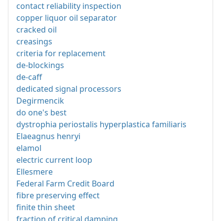
contact reliability inspection
copper liquor oil separator
cracked oil
creasings
criteria for replacement
de-blockings
de-caff
dedicated signal processors
Degirmencik
do one's best
dystrophia periostalis hyperplastica familiaris
Elaeagnus henryi
elamol
electric current loop
Ellesmere
Federal Farm Credit Board
fibre preserving effect
finite thin sheet
fraction of critical damping