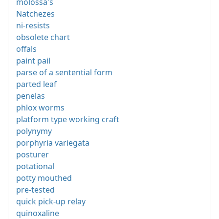
molossa's
Natchezes
ni-resists
obsolete chart
offals
paint pail
parse of a sentential form
parted leaf
penelas
phlox worms
platform type working craft
polynymy
porphyria variegata
posturer
potational
potty mouthed
pre-tested
quick pick-up relay
quinoxaline