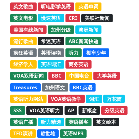
英文歌曲
听电影学英语
英语单词
英文电影
慢速英语
CRI
美联社新闻
美国有线新闻
加州分级
澳洲新闻
流行歌曲
常速英语
ABC新闻快递
疯狂英语
英语读物
听力
棚车少年
经济学人
英语词汇
商务英语
VOA双语新闻
BBC
中国电台
大学英语
Treasures
加州语文
BBC英语
英语听力网站
VOA英语教学
词汇
万花筒
SSS
VOA英语听力
AP
新概念
分级英语
英语广播
听力精选
英语播客
英文绘本
TED演讲
赖世雄
英语MP3