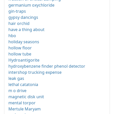
germanium oxychloride
gin-traps
gypsy dancings
hair orchid
have a thing about
hbo
holiday seasons
hollow floor
hollow tube
Hydroantigorite
hydroxybenzene finder phenol detector
intershop trucking expense
leak gas
lethal catatonia
m o drive
magnetic disk unit
mental torpor
Mertule Maryam